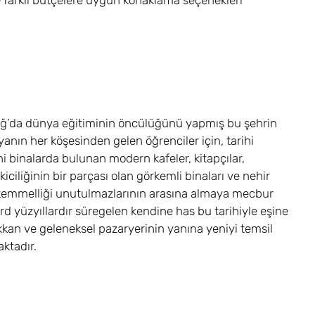
e farklı bütçelere uygun konaklama seçenekleri
çağ’da dünya eğitiminin öncülüğünü yapmış bu şehrin
anın her köşesinden gelen öğrenciler için, tarihi
i binalarda bulunan modern kafeler, kitapçılar,
iciliğinin bir parçası olan görkemli binaları ve nehir
kemmelliği unutulmazlarının arasına almaya mecbur
ord yüzyıllardır süregelen kendine has bu tarihiyle eşine
dükkan ve geleneksel pazaryerinin yanına yeniyi temsil
ktadır.