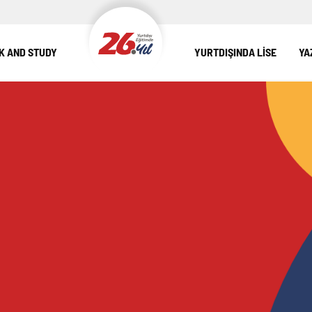
 AND STUDY
YURTDIŞINDA LİSE
YA