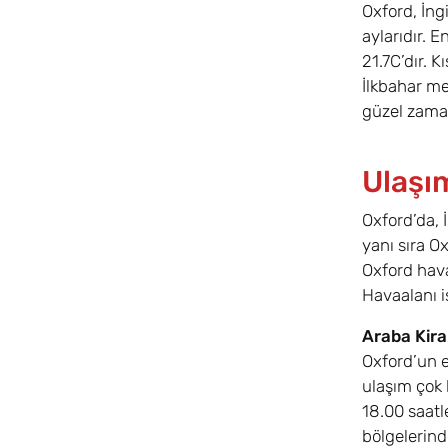
Oxford, İng
aylarıdır. 
21.7C’dır. 
İlkbahar me
güzel zaman
Ulaşı
Oxford’da, 
yanı sıra O
Oxford hav
Havaalanı is
Araba Kir
Oxford’un e
ulaşım çok 
18.00 saatl
bölgelerind