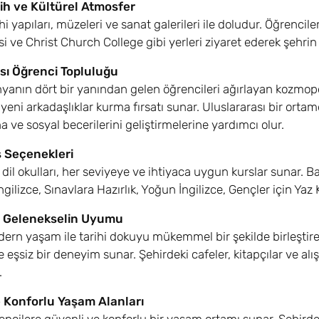
ih ve Kültürel Atmosfer
ihi yapıları, müzeleri ve sanat galerileri ile doludur. Öğrenc
 ve Christ Church College gibi yerleri ziyaret ederek şehrin k
sı Öğrenci Topluluğu
yanın dört bir yanından gelen öğrencileri ağırlayan kozmopolit
yeni arkadaşlıklar kurma fırsatı sunar. Uluslararası bir ortam
a ve sosyal becerilerini geliştirmelerine yardımcı olur.
 Seçenekleri
 dil okulları, her seviyeye ve ihtiyaca uygun kurslar sunar. B
gilizce, Sınavlara Hazırlık, Yoğun İngilizce, Gençler için Yaz
 Gelenekselin Uyumu
ern yaşam ile tarihi dokuyu mükemmel bir şekilde birleştire
e eşsiz bir deneyim sunar. Şehirdeki cafeler, kitapçılar ve al
.
 Konforlu Yaşam Alanları