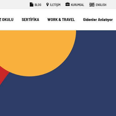
BLOG
İLETİŞİM
KURUMSAL
ENGLISH
Z OKULU
SERTİFİKA
WORK & TRAVEL
Gidenler Anlatıyor