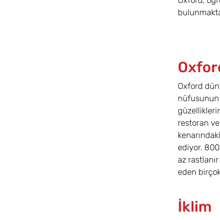
Oxford, öğr
bulunmakta
Oxfor
Oxford düny
nüfusunun y
güzellikler
restoran ve 
kenarındak
ediyor. 800
az rastlanı
eden birçok
İklim