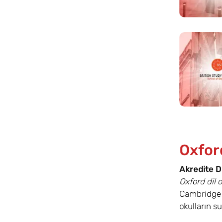
Oxford
Akredite Di
Oxford dil o
Cambridge v
okulların s