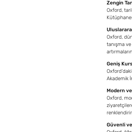
Zengin Tar
Oxford, tar
Kütüphanesi
Uluslarara
Oxford, dün
tanışma ve 
artırmaların
Geniş Kurs
Oxford’daki
Akademik İn
Modern ve
Oxford, mod
ziyaretçiler
renklendirir
Güvenli ve