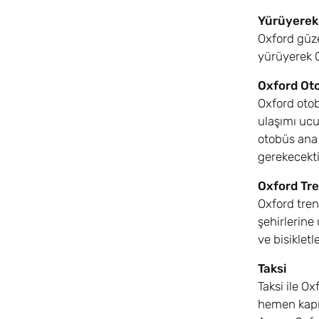
Yürüyerek
Oxford güze
yürüyerek Ox
Oxford Oto
Oxford otob
ulaşımı uc
otobüs ana 
gerekecekti
Oxford Tre
Oxford tren
şehirlerine
ve bisikletl
Taksi
Taksi ile O
hemen kapıs