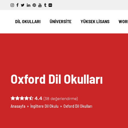
DİL OKULLARI
ÜNİVERSİTE
YÜKSEK LİSANS
WORK
Oxford Dil Okulları
4.4
(
38
değerlendirme)
Anasayfa
»
İngiltere Dil Okulu
»
Oxford Dil Okulları