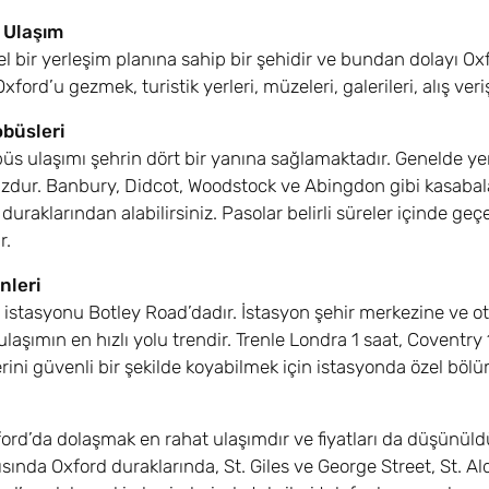
 Ulaşım
l bir yerleşim planına sahip bir şehidir ve bundan dolayı O
ford’u gezmek, turistik yerleri, müzeleri, galerileri, alış veri
büsleri
üs ulaşımı şehrin dört bir yanına sağlamaktadır. Genelde yerl
uzdur. Banbury, Didcot, Woodstock ve Abingdon gibi kasabal
duraklarından alabilirsiniz. Pasolar belirli süreler içinde ge
r.
nleri
 istasyonu Botley Road’dadır. İstasyon şehir merkezine ve o
 ulaşımın en hızlı yolu trendir. Trenle Londra 1 saat, Coventr
erini güvenli bir şekilde koyabilmek için istasyonda özel bölü
xford’da dolaşmak en rahat ulaşımdır ve fiyatları da düşünül
ında Oxford duraklarında, St. Giles ve George Street, St. Ald