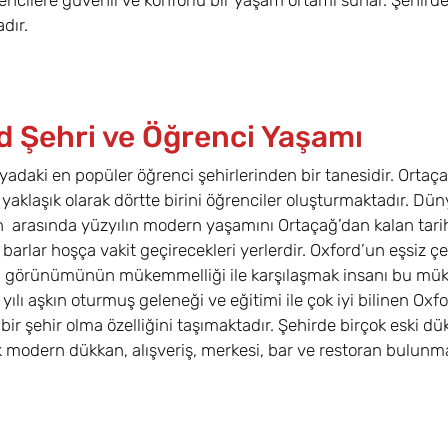
encilere güvenli ve konforlu bir yaşam ortamı sunar. Şehird
dır.
d Şehri ve Öğrenci Yaşamı
adaki en popüler öğrenci şehirlerinden bir tanesidir. Orta
aklaşık olarak dörtte birini öğrenciler oluşturmaktadır. Düny
in arasında yüzyılın modern yaşamını Ortaçağ’dan kalan tarih
barlar hoşça vakit geçirecekleri yerlerdir. Oxford’un eşsiz çek
i görünümünün mükemmelliği ile karşılaşmak insanı bu mü
 yılı aşkın oturmuş geleneği ve eğitimi ile çok iyi bilinen Oxf
r bir şehir olma özelliğini taşımaktadır. Şehirde birçok eski 
 modern dükkan, alışveriş, merkesi, bar ve restoran bulunma