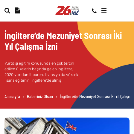
İngiltere’de Mezuniyet Sonrası İki
Yıl Çalışma İzni
Yurtdışı eğitim konusunda en çok tercih
edilen ülkelerin başında gelen İngiltere,
2020 yılından itibaren, lisans ya da yüksek
lisans eğitimini İngiltere’de almış
öğrencilere mezuniyet sonrası ülkede 2
yıla kadar kalma ve çalışma izni veriyor.
Anasayfa
»
Haberiniz Olsun
»
İngiltere’de Mezuniyet Sonrası İki Yıl Çalışma 