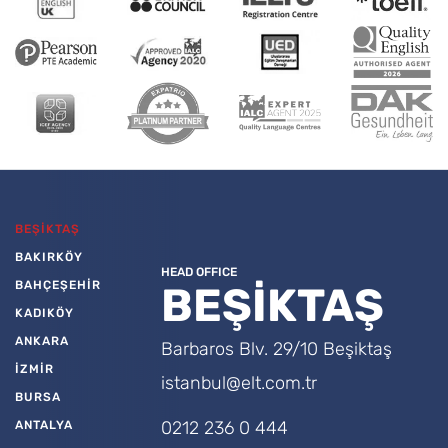
BEŞİKTAŞ
BAKIRKÖY
HEAD OFFICE
BAHÇEŞEHİR
BEŞİKTAŞ
KADIKÖY
ANKARA
Barbaros Blv. 29/10 Beşiktaş
İZMİR
istanbul@elt.com.tr
BURSA
0212 236 0 444
ANTALYA