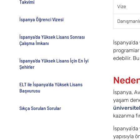
Takvimi
Vize
İspanya Öğrenci Vizesi
Danışmanlı
İspanya'da Yüksek Lisans Sonrası
İspanya’da 
Çalışma İmkanı
programlar 
edebilir. B
İspanya'da Yüksek Lisans İçin En İyi
Şehirler
Neden
ELT ile İspanya'da Yüksek Lisans
Başvurusu
İspanya, Av
yaşam deney
üniversitel
Sıkça Sorulan Sorular
kazanma fır
İspanya’da y
yapısıyla ö