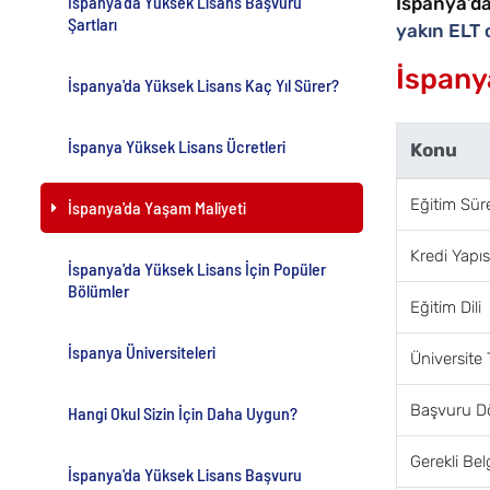
İspanya'da Yüksek Lisans Başvuru
İspanya’d
Şartları
yakın ELT 
İspany
İspanya'da Yüksek Lisans Kaç Yıl Sürer?
İspanya Yüksek Lisans Ücretleri
Konu
Eğitim Sür
İspanya'da Yaşam Maliyeti
Kredi Yapıs
İspanya'da Yüksek Lisans İçin Popüler
Bölümler
Eğitim Dili
İspanya Üniversiteleri
Üniversite 
Başvuru D
Hangi Okul Sizin İçin Daha Uygun?
Gerekli Bel
İspanya'da Yüksek Lisans Başvuru