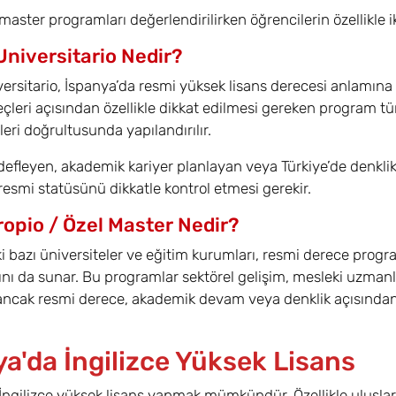
master programları değerlendirilirken öğrencilerin özellikle i
Universitario Nedir?
ersitario, İspanya’da resmi yüksek lisans derecesi anlamına
eçleri açısından özellikle dikkat edilmesi gereken program tü
leri doğrultusunda yapılandırılır.
efleyen, akademik kariyer planlayan veya Türkiye’de denkl
esmi statüsünü dikkatle kontrol etmesi gerekir.
ropio / Özel Master Nedir?
i bazı üniversiteler ve eğitim kurumları, resmi derece prog
nı da sunar. Bu programlar sektörel gelişim, mesleki uzmanl
 ancak resmi derece, akademik devam veya denklik açısından
ya'da İngilizce Yüksek Lisans
İngilizce yüksek lisans yapmak mümkündür. Özellikle uluslara