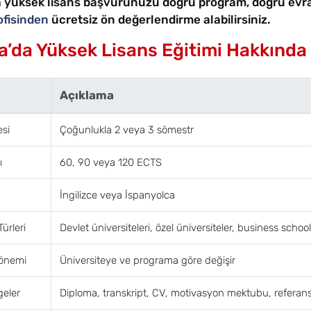
a yüksek lisans başvurunuzu doğru program, doğru evr
ofisinden
ücretsiz ön değerlendirme alabilirsiniz.
a’da Yüksek Lisans Eğitimi Hakkında K
Açıklama
esi
Çoğunlukla 2 veya 3 sömestr
ı
60, 90 veya 120 ECTS
İngilizce veya İspanyolca
Türleri
Devlet üniversiteleri, özel üniversiteler, business school
önemi
Üniversiteye ve programa göre değişir
geler
Diploma, transkript, CV, motivasyon mektubu, referans,