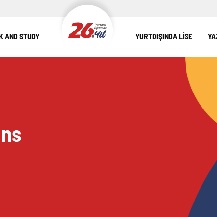
 AND STUDY
YURTDIŞINDA LİSE
YA
ans