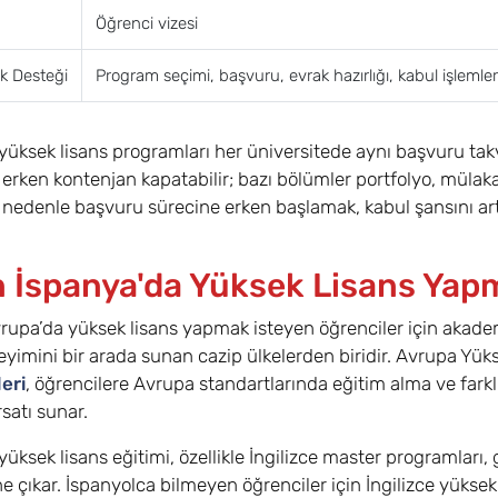
Öğrenci vizesi
k Desteği
Program seçimi, başvuru, evrak hazırlığı, kabul işlemle
yüksek lisans programları her üniversitede aynı başvuru takvi
erken kontenjan kapatabilir; bazı bölümler portfolyo, mülakat
u nedenle başvuru sürecine erken başlamak, kabul şansını art
 İspanya'da Yüksek Lisans Yapm
rupa’da yüksek lisans yapmak isteyen öğrenciler için akademik 
imini bir arada sunan cazip ülkelerden biridir. Avrupa Yük
eri
, öğrencilere Avrupa standartlarında eğitim alma ve farkl
satı sunar.
üksek lisans eğitimi, özellikle İngilizce master programları, g
ne çıkar. İspanyolca bilmeyen öğrenciler için İngilizce yüksek 