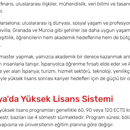
finans, uluslararası ilişkiler, mühendislik, veri bilimi ve tas
r.
arselona; uluslararası iş dünyası, sosyal yaşam ve profesyo
evilla, Granada ve Murcia gibi şehirler ise daha uygun yaşam
eşitlilik, öğrencilerin hem akademik hedeflerine hem de bütç
.
 master yapmak, yalnızca akademik bir derece kazanmak anl
n insanlarla tanışır, İspanyolca öğrenme fırsatı elde eder ve
de yer alan İspanya; turizm, hizmet sektörü, teknoloji, yenilikç
iyle yüksek lisans sonrası kariyer hedefleri için de güçlü bir 
ya'da Yüksek Lisans Sistemi
yüksek lisans programları genellikle 60, 90 veya 120 ECTS kr
str, bazıları ise 4 sömestr sürmektedir. Program süresi; 
yapısına ve üniversitenin eğitim planına göre değişir.