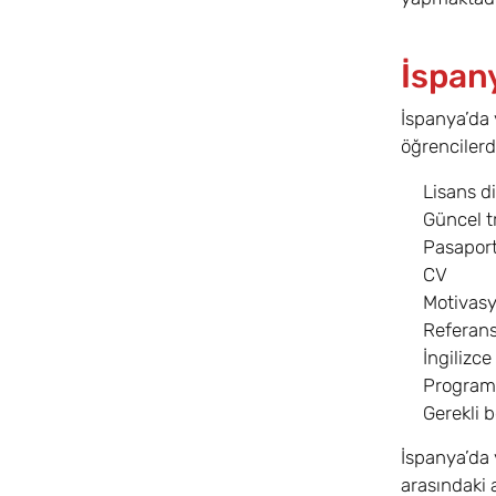
İspan
İspanya’da 
öğrencilerd
Lisans d
Güncel t
Pasapor
CV
Motivas
Referans
İngilizce
Program 
Gerekli b
İspanya’da 
arasındaki 