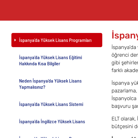
İspan
İspanya'da Yüksek Lisans Programları
İspanya’da 
öğrenci den
İspanya’da Yüksek Lisans Eğitimi
gibi şehirl
Hakkında Kısa Bilgiler
farklı akad
Neden İspanya'da Yüksek Lisans
İspanya yüks
Yapmalısınız?
pazarlama, 
İspanyolca 
İspanya'da Yüksek Lisans Sistemi
başvuru şar
ELT olarak,
İspanya'da İngilizce Yüksek Lisans
bütçesini d