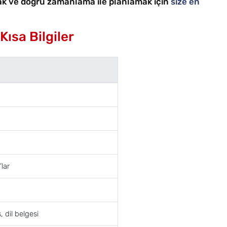
ak ve doğru zamanlama ile planlamak için
size en
ısa Bilgiler
’lar
 dil belgesi