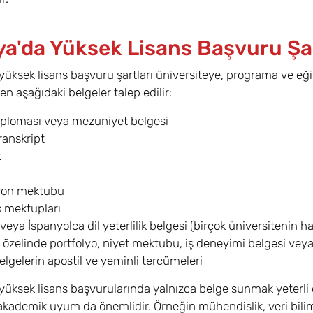
ya'da Yüksek Lisans Başvuru Şar
yüksek lisans başvuru şartları üniversiteye, programa ve eğit
en aşağıdaki belgeler talep edilir:
iploması veya mezuniyet belgesi
ranskript
t
yon mektubu
 mektupları
 veya İspanyolca dil yeterlilik belgesi (birçok üniversitenin 
özelinde portfolyo, niyet mektubu, iş deneyimi belgesi vey
elgelerin apostil ve yeminli tercümeleri
yüksek lisans başvurularında yalnızca belge sunmak yeterli d
akademik uyum da önemlidir. Örneğin mühendislik, veri bilimi