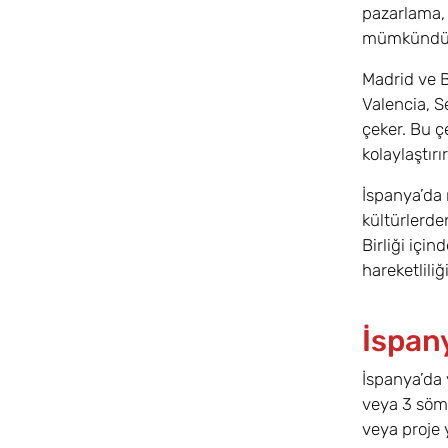
pazarlama, 
mümkündü
Madrid ve B
Valencia, S
çeker. Bu ç
kolaylaştırır
İspanya’da
kültürlerde
Birliği için
hareketliliğ
İspan
İspanya’da 
veya 3 söme
veya proje 