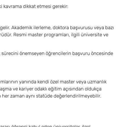
ki kavrama dikkat etmesi gerekir:
 gelir. Akademik ilerleme, doktora başvurusu veya bazı
rüdür. Resmi master programları, ilgili üniversite ve
ik sürecini önemseyen öğrencilerin başvuru öncesinde
ramlarının yanında kendi özel master veya uzmanlık
aşma ve kariyer odaklı eğitim açısından oldukça
 her zaman aynı statüde değerlendirilmeyebilir.
rası öğrenci kabul eden üniversiteler, özel