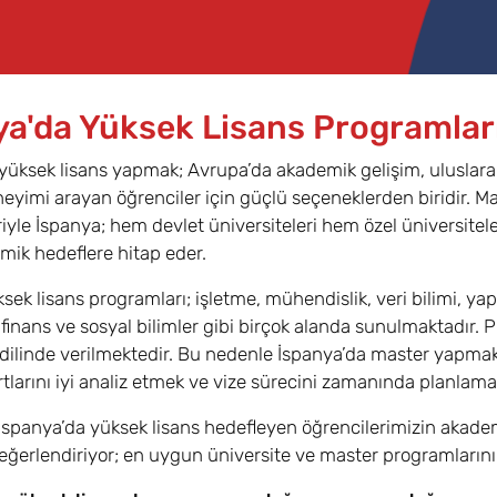
ya'da Yüksek Lisans Programlar
yüksek lisans yapmak; Avrupa’da akademik gelişim, uluslararas
eyimi arayan öğrenciler için güçlü seçeneklerden biridir. Ma
eriyle İspanya; hem devlet üniversiteleri hem özel üniversite
emik hedeflere hitap eder.
ek lisans programları; işletme, mühendislik, veri bilimi, yapay
finans ve sosyal bilimler gibi birçok alanda sunulmaktadır. P
dilinde verilmektedir. Bu nedenle İspanya’da master yapmak
tlarını iyi analiz etmek ve vize sürecini zamanında planlam
 İspanya’da yüksek lisans hedefleyen öğrencilerimizin akademi
eğerlendiriyor; en uygun üniversite ve master programlarını