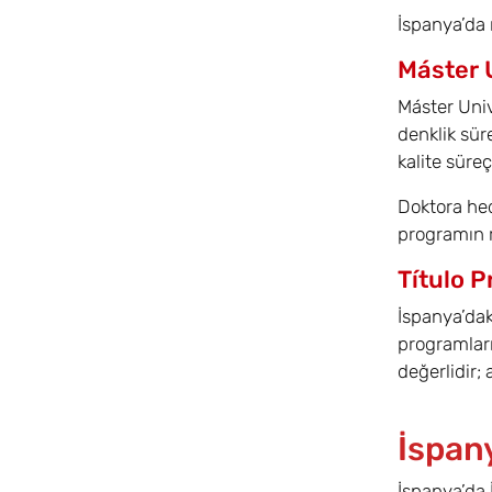
İspanya’da 
Máster 
Máster Univ
denklik sür
kalite süreç
Doktora hed
programın r
Título P
İspanya’dak
programları
değerlidir;
İspan
İspanya’da 