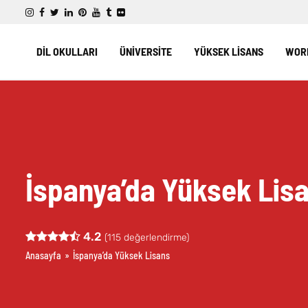
DİL OKULLARI
ÜNİVERSİTE
YÜKSEK LİSANS
WORK
İspanya’da Yüksek Lis
4.2
(
115
değerlendirme)
Anasayfa
»
İspanya’da Yüksek Lisans