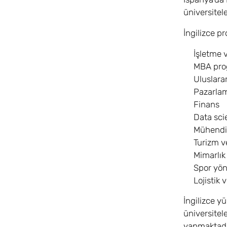
üniversitel
İngilizce p
İşletme 
MBA pro
Uluslarara
Pazarlam
Finans
Data sci
Mühendis
Turizm v
Mimarlık
Spor yön
Lojistik 
İngilizce yü
üniversitel
yapmaktadı