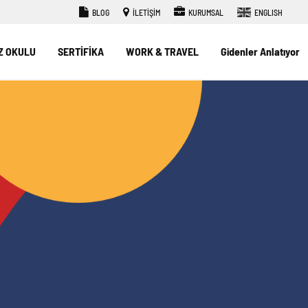
BLOG
İLETİŞİM
KURUMSAL
ENGLISH
Z OKULU
SERTİFİKA
WORK & TRAVEL
Gidenler Anlatıyor