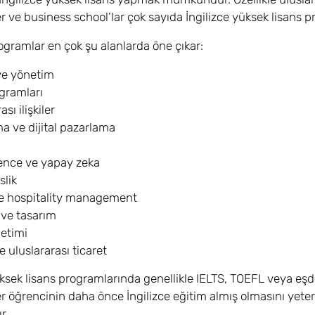
er ve business school’lar çok sayıda İngilizce yüksek lisans
rogramlar en çok şu alanlarda öne çıkar:
ve yönetim
gramları
sı ilişkiler
a ve dijital pazarlama
ence ve yapay zeka
lik
e hospitality management
 ve tasarım
etimi
ve uluslararası ticaret
ksek lisans programlarında genellikle IELTS, TOEFL veya eşdeğe
er öğrencinin daha önce İngilizce eğitim almış olmasını yeterl
r.