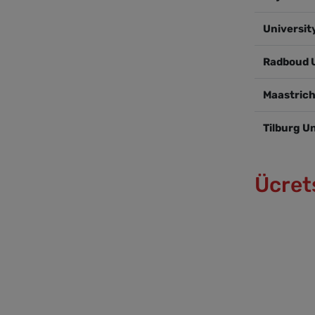
Universit
Radboud U
Maastrich
Tilburg U
Ücrets