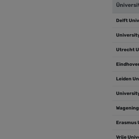
Üniversi
Delft Uni
Universit
Utrecht U
Eindhoven
Leiden Un
Universit
Wageninge
Erasmus 
Vrije Uni