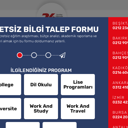
 AND STUDY
YURTDIŞINDA LİSE
YA
BEŞİKT
ETSİZ BİLGİ TALEP FORMU
0212 23
cretsiz eğitim araştırması, bütçe analizi, akademik raporlama ve
BAKIR
fleri almak için bu formu doldurmanız yeterli.
0212 90
BAHÇE
0212 90
KADIK
İLGİLENDİĞİNİZ PROGRAM
0216 60
ersite Eğitimi?
Lise
ANKAR
ollege
Dil Okulu
Programları
0312 41
İZMİR
0232 42
Work And
Work And
te Eğitimi?
versite
Study
Travel
BURSA
0224 20
ANTAL