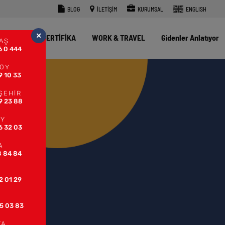
BLOG
İLETİŞİM
KURUMSAL
ENGLISH
×
Z OKULU
SERTİFİKA
WORK & TRAVEL
Gidenler Anlatıyor
AŞ
6 0 444
KÖY
9 10 33
ŞEHİR
9 23 88
ÖY
6 32 03
A
8 84 84
2 01 29
5 03 83
YA