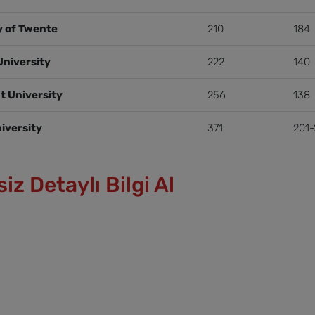
y of Twente
210
184
niversity
222
140
t University
256
138
niversity
371
201
iz Detaylı Bilgi Al