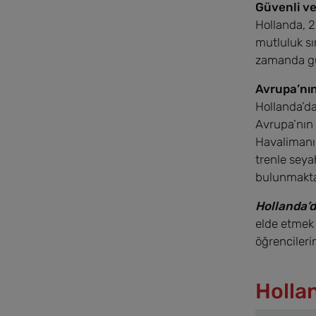
Güvenli v
Hollanda, 2
mutluluk sı
zamanda gü
Avrupa’nı
Hollanda’da
Avrupa’nın 
Havalimanı 
trenle seya
bulunmakta
Hollanda’
elde etmek 
öğrencileri
Holla