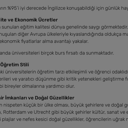
arın %95’i iyi derecede İngilizce konuşabildiği için günlük ha
ite ve Ekonomik Ücretler
 sunulan eğitim kalitesi dünya genelinde saygı görmektedir.
onuşulan diğer Avrupa ülkeleriyle kıyaslandığında oldukça mak
 ekonomik fiyatlarlar alma avantajı yakalar.
landa üniversiteleri birçok burs fırsatı da sunmaktadır.
 Öğretim Stili
ki üniversitelerin öğretim tarzı etkileşimli ve öğrenci odaklı
ileri ve yaratıcı düşünme gibi kritik yetenekleri geliştirme 
bi bireyler olmalarına yardımcı olur.
r İmkanları ve Doğal Güzellikler
n nispeten küçük bir ülke olması, büyük şehirlere ve doğal gü
Rotterdam ve Utrecht gibi büyük şehirler kültür, sanat ve 
i plajlar ve nefes kesici doğal güzellikler, öğrencilerin uğrak 