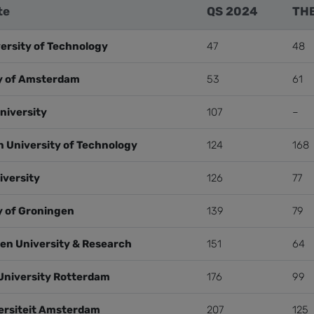
te
QS 2024
TH
versity of Technology
47
48
y of Amsterdam
53
61
niversity
107
–
 University of Technology
124
168
iversity
126
77
y of Groningen
139
79
n University & Research
151
64
University Rotterdam
176
99
versiteit Amsterdam
207
125