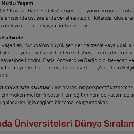
e Mutlu Yaşam
023 Küresel Barış Endeksi’ne göre dünyanın en güvenli ülke
ralamasında üst sıralarda yer almaktadır. Hollanda, uluslarara
venli ve mutlu bir yaşam imkanı sunar.
n Kalbinde
 yaşarken, Avrupa’nın büyük şehirlerine trenle veya uçakla k
kalbinde yer almaktadır. Leiden ve Lahey’den kısa bir tren y
sayesinde Londra, Paris, Antwerp ve Berlin gibi heyecan veri
hat etmeyi tercih ederseniz, Leiden ve Lahey’den hem Belçik
dır.
da üniversite okumak
, uluslararası bir perspektif kazanmak
için mükemmel bir fırsattır. Hem eğitim hem de yaşam açısınd
n gelecekleri için sağlam bir temel oluşturacaktır.
nda Üniversiteleri Dünya Sırala