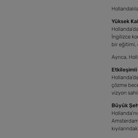
Hollandalıl
Yüksek Kal
Hollanda’da
İngilizce k
bir eğitimi,
Ayrıca, Hol
Etkileşimli
Hollanda’da
çözme becer
vizyon sahi
Büyük Şehi
Hollanda’nı
Amsterdam, 
kıyılarındak