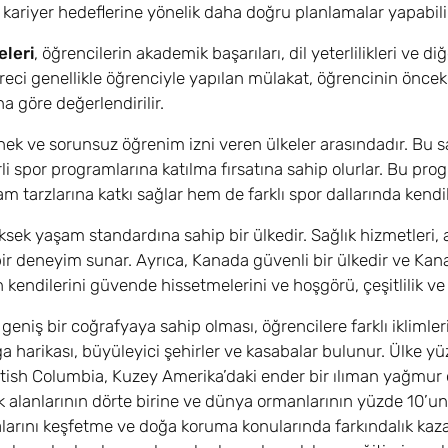
 kariyer hedeflerine yönelik daha doğru planlamalar yapabilir
eleri
, öğrencilerin akademik başarıları, dil yeterlilikleri ve di
eci genellikle öğrenciyle yapılan mülakat, öğrencinin öncek
a göre değerlendirilir.
ek ve sorunsuz öğrenim izni veren ülkeler arasındadır. Bu s
rli spor programlarına katılma fırsatına sahip olurlar. Bu progr
am tarzlarına katkı sağlar hem de farklı spor dallarında kendil
sek yaşam standardına sahip bir ülkedir. Sağlık hizmetleri, 
ir deneyim sunar. Ayrıca, Kanada güvenli bir ülkedir ve Kana
n kendilerini güvende hissetmelerini ve hoşgörü, çeşitlilik ve
geniş bir coğrafyaya sahip olması, öğrencilere farklı iklimler
a harikası, büyüleyici şehirler ve kasabalar bulunur. Ülke y
ritish Columbia, Kuzey Amerika’daki ender bir ılıman yağmur
 alanlarının dörte birine ve dünya ormanlarının yüzde 10’un
larını keşfetme ve doğa koruma konularında farkındalık kazan