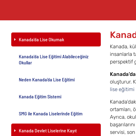
Kanad
Kanada'da Lise Okumak
Kanada, kül
insanlarla 
Kanada'da Lise Eğitimi Alabileceğiniz
perspektif 
Okullar
Kanada’da
Neden Kanada'da Lise Eğitimi
oluşturur. 
lise eğitimi
Kanada Eğitim Sistemi
Kanada’daki
ortamları, 
SMG ile Kanada Liselerinde Eğitim
Ayrıca, oku
başarıların
Kanada Devlet Liselerine Kayıt
servisi, so