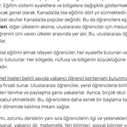
 Eğitim sistemi eyaletlere ve bölgelere değişiklik göstermekt
cak genel olarak, Kanada’da lise eğitimi dört yıl sürmektedir.
özel okullar Kanada’da popüler değildir. Bu da öğrencilere eşit
leri
, diğer ülkelerin aksine, uluslararası öğrenciler için mez
renim izni veren ülkeler arasında yer alır. Bu, uluslararası öğ
lar.
ise eğitimi almak isteyen öğrenciler, her eyalette bulunan ve
bi tutulurlar. Her bölgede, nüfusa ve bölgenin büyüklüğüne b
dır.
et liseleri belirli sayıda yabancı öğrenci kontenjanı bulunma
 fırsatı sunar. Uluslararası öğrenciler, yerel öğrencilerle bir
ürleri tanıma ve paylaşma şansı yakalarlar. Ayrıca, birçok okul
 kabul etmektedir. Bu, öğrencilere daha esnek bir başlama ta
r dönemde katılma imkanı sağlar.
mı, zorunlu derslerin yanı sıra öğrencilerin ilgi ve yetenekle
 sanat, yabancı dil, matematik, fen bilimleri, sosyal bilimler 