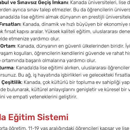
abul ve Sınavsız Geçiş İmkanı
: Kanada üniversiteleri, lise 
erden ayrıca sınav talep etmezler. Bu da öğrencilerin üniver
anada’da lise eğitimi almak dünyanın en prestijli üniversiteler
Fırsatları
: Kanada, dinamik ve hızlı büyüyen bir ekonomiye sa
ok fırsat kapısı aralar. Yüksek kaliteli eğitim, uluslararası den
elde etmenize yardımcı olur.
 Ortam
: Kanada, dünyanın en güvenli ülkelerinden biridir. İyi
aşam koşulları, öğrencilerin kendilerini güvende ve rahat his
ortamında başarılı olmalarına yardımcı olur.
turma
: Kanada’da lise eğitimi alırken, uluslararası öğrencile
rsunuz. Bu ağ, iş hayatında işbirlikleri ve gelecekteki fırsatlar
 Çeşitlilik
: Kanada, çok kültürlü bir topluma ev sahipliği yapa
de bulunarak, kültürel anlayışlarını genişletir ve küresel bir
ini ve empati yeteneklerini geliştirir.
a Eğitim Sistemi
rta öğretim, 11-19 yaş aralığındaki öğrencileri kapsar ve lise