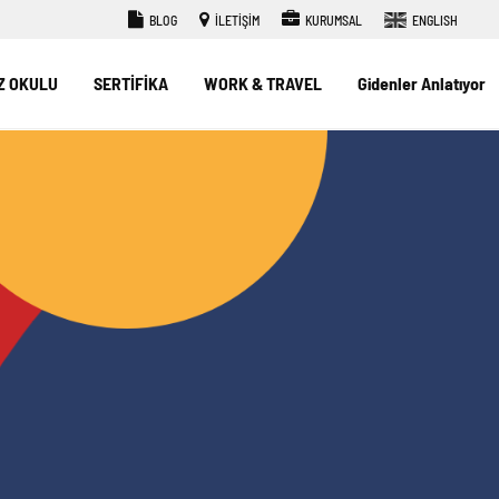
BLOG
İLETİŞİM
KURUMSAL
ENGLISH
Z OKULU
SERTİFİKA
WORK & TRAVEL
Gidenler Anlatıyor