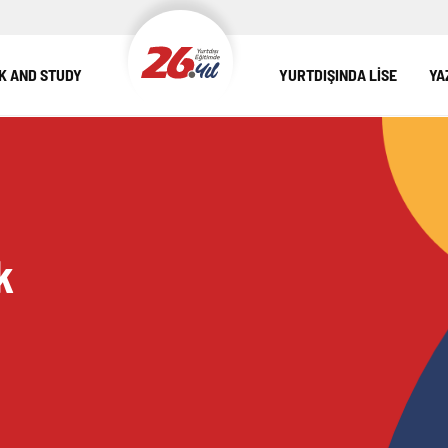
 AND STUDY
YURTDIŞINDA LİSE
YA
k