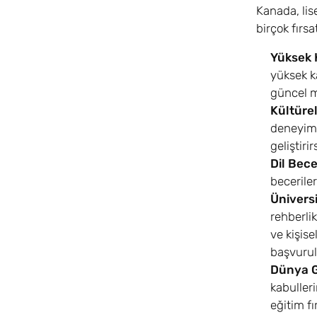
Kanada, lis
birçok fırs
Yüksek K
yüksek k
güncel m
Kültürel
deneyimle
geliştirir
Dil Bece
beceriler
Üniversi
rehberlik
ve kişise
başvurul
Dünya G
kabulleri
eğitim fı