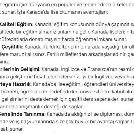
e eğitimi için dünyanın en popüler ve tercih edilen ülkelerind
at sunar. İşte Kanada’da lise okumanın avantajları:
aliteli Eğitim
: Kanada, eğitim konusunda dünya çapında say
alitede bir eğitim almanız anlamına gelir. Kanada liseleri; n
üfredatlarla donatılmış sınıflarda öğrenme imkanı sunar.
 Çeşitlilik
: Kanada, farklı kültürlerin bir arada yaşadığı bir ü
re maruz kalırsınız. Farklı milletlerden arkadaşlar edinir, çeşit
siniz.
rilerinin Gelişimi
: Kanada, İngilizce ve Fransızca’nın resmi d
inizi geliştirme fırsatı elde edersiniz. İyi bir İngilizce veya F
teye Hazırlık
: Kanada’da lise eğitimi, öğrencileri üniversit
 hizmeti, öğrencilerin hedefledikleri üniversitelere kabul al
l gelişimlerini desteklemek için çeşitli ders seçenekleri sunar.
arında danışmanlık desteği de sağlar.
enelinde Tanınma
: Kanada’da aldığınız lise diploması, dü
nde ve iş başvurularında size çok büyük bir avantaj sağlar. Ul
rsatı sunar.