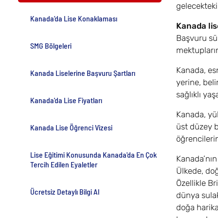
gelecekteki
Kanada’da Lise Konaklaması
Kanada lis
Başvuru sür
SMG Bölgeleri
mektupların
Kanada, esn
Kanada Liselerine Başvuru Şartları
yerine, beli
sağlıklı yaş
Kanada'da Lise Fiyatları
Kanada, yük
üst düzey b
Kanada Lise Öğrenci Vizesi
öğrencileri
Lise Eğitimi Konusunda Kanada'da En Çok
Kanada’nın 
Tercih Edilen Eyaletler
Ülkede, doğ
Özellikle B
Ücretsiz Detaylı Bilgi Al
dünya sulak
doğa harika