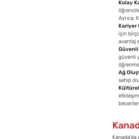
Kolay K
öğrencil
Ayrıca, K
Kariyer 
için birç
avantaj 
Güvenli
güvenli y
öğrenme 
Ağ Oluş
sahip olu
Kültürel
etkileşim
beceriler
Kanad
Kanada’da o