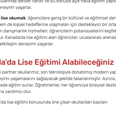
larında dersler vardır ve bu konuda açık hava eğitimi yapılm
neyimi yaşarlar.
 lise okumak
, öğrencilere geniş bir kültürel ve eğitimsel d
m de kişisel hedeflerine ulaşmaları için destekleyici bir or
n danışmanlık hizmetleri, öğrencilerin potansiyellerini keşf
ur. Kanada’da lise eğitimi alan öğrenciler, uluslararası are
 etkileşim deneyimi yaşarlar.
'da Lise Eğitimi Alabileceğiniz
 partner okullarımız, son teknolojiyle donatılmış modern yapıla
yimi yaşamalarını sağlayacak şekilde tasarlanmıştır. Ayrıca,
tede eğitim sunar. Öğretmenler, her öğrenciye bireysel deste
na yardımcı olur.
’da lise eğitimi konusunda öne çıkan okullardan bazıları: