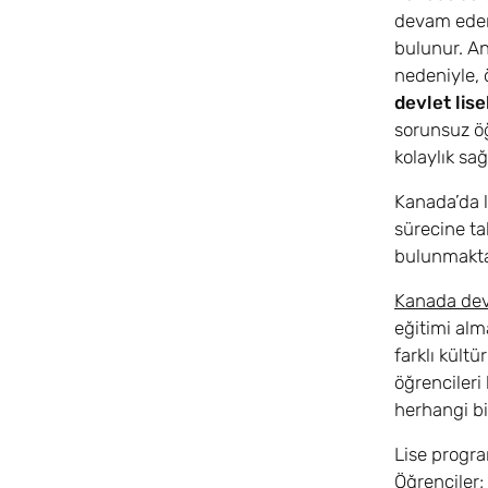
devam eder.
bulunur. An
nedeniyle, 
devlet lise
sorunsuz öğ
kolaylık sağ
Kanada’da l
sürecine ta
bulunmakta
Kanada devl
eğitimi alma
farklı kült
öğrencileri
herhangi bi
Lise progra
Öğrenciler;