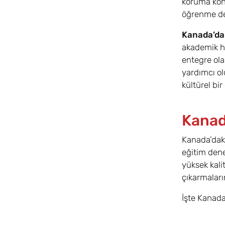
koruma konu
öğrenme de
Kanada’da
akademik he
entegre ola
yardımcı ol
kültürel bir
Kanada
Kanada’daki
eğitim dene
yüksek kali
çıkarmaları
İşte Kanada