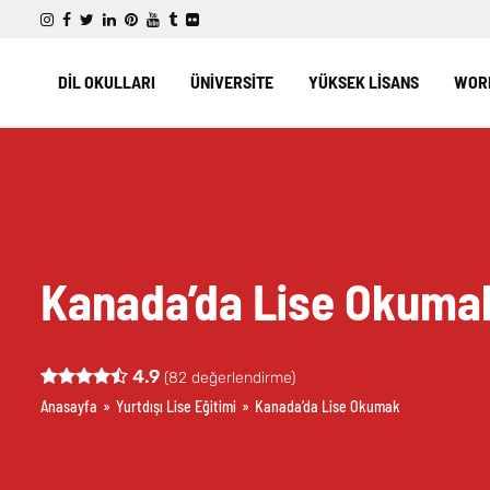
DİL OKULLARI
ÜNİVERSİTE
YÜKSEK LİSANS
WORK
Kanada’da Lise Okuma
4.9
(
82
değerlendirme)
Anasayfa
»
Yurtdışı Lise Eğitimi
»
Kanada’da Lise Okumak