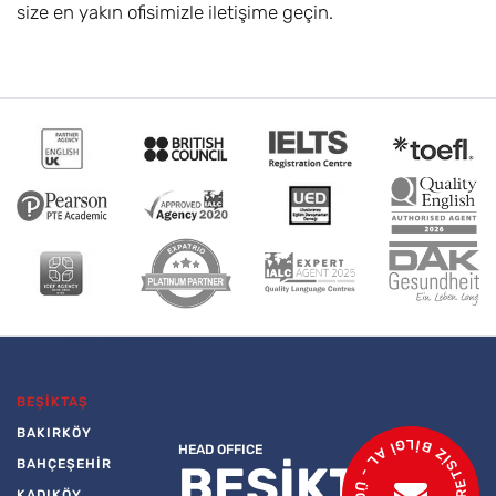
size en yakın ofisimizle iletişime geçin.
BEŞİKTAŞ
- ÜCRETSİZ BİLGİ AL - ÜCRETSİZ İSTEK
BAKIRKÖY
HEAD OFFICE
BAHÇEŞEHİR
BEŞİKTAŞ
KADIKÖY