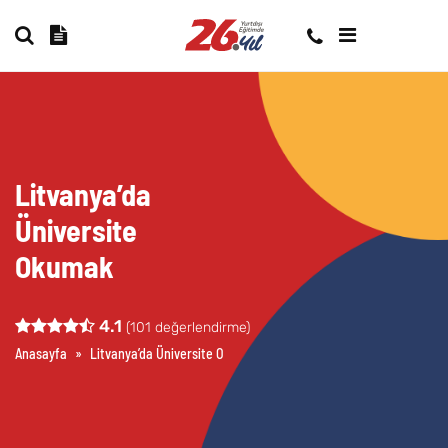
Litvanya’da
Üniversite
Okumak
4.1
(
101
değerlendirme)
Anasayfa
»
Litvanya’da Üniversite Okumak