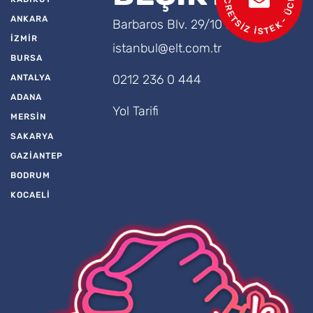
ANKARA
Barbaros Blv. 29/10 Beşiktaş
İZMİR
istanbul@elt.com.tr
BURSA
0212 236 0 444
ANTALYA
ADANA
Yol Tarifi
MERSİN
SAKARYA
GAZİANTEP
BODRUM
KOCAELİ