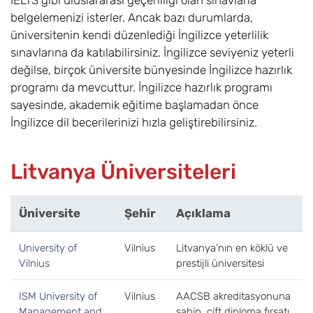
IELTS gibi uluslararası geçerliliği olan sınavlarla
belgelemenizi isterler. Ancak bazı durumlarda,
üniversitenin kendi düzenlediği İngilizce yeterlilik
sınavlarına da katılabilirsiniz. İngilizce seviyeniz yeterli
değilse, birçok üniversite bünyesinde İngilizce hazırlık
programı da mevcuttur. İngilizce hazırlık programı
sayesinde, akademik eğitime başlamadan önce
İngilizce dil becerilerinizi hızla geliştirebilirsiniz.
Litvanya Üniversiteleri
Üniversite
Şehir
Açıklama
University of
Vilnius
Litvanya’nın en köklü ve
Vilnius
prestijli üniversitesi
ISM University of
Vilnius
AACSB akreditasyonuna
Management and
sahip, çift diploma fırsatı