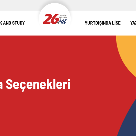
 AND STUDY
YURTDIŞINDA LİSE
YA
a Seçenekleri