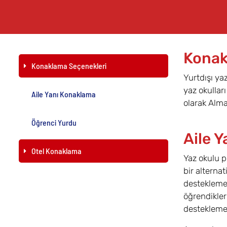
Konak
Konaklama Seçenekleri
Yurtdışı ya
yaz okullar
Aile Yanı Konaklama
olarak Alma
Öğrenci Yurdu
Aile 
Otel Konaklama
Yaz okulu p
bir alterna
desteklemey
öğrendikleri
desteklemen