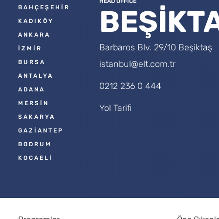
HEAD OFFICE
BAHÇEŞEHİR
BEŞİKT
KADIKÖY
ANKARA
Barbaros Blv. 29/10 Beşiktaş
İZMİR
BURSA
istanbul@elt.com.tr
ANTALYA
0212 236 0 444
ADANA
MERSİN
Yol Tarifi
SAKARYA
GAZİANTEP
BODRUM
KOCAELİ