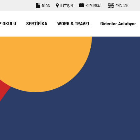
BLOG
İLETİŞİM
KURUMSAL
ENGLISH
Z OKULU
SERTİFİKA
WORK & TRAVEL
Gidenler Anlatıyor