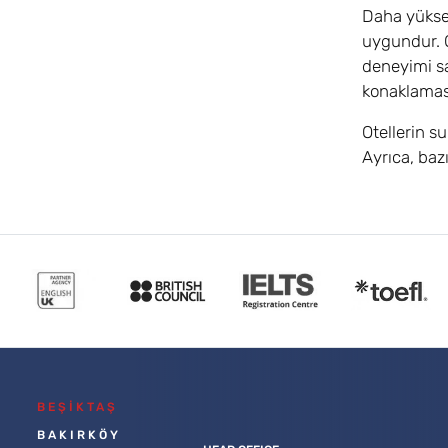
Daha yüksek
uygundur. O
deneyimi sağ
konaklaması
Otellerin s
Ayrıca, baz
BEŞİKTAŞ
BAKIRKÖY