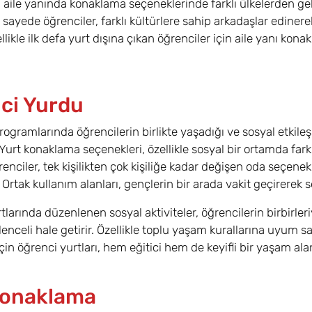
ı aile yanında konaklama seçeneklerinde farklı ülkelerden ge
sayede öğrenciler, farklı kültürlere sahip arkadaşlar edinerek
llikle ilk defa yurt dışına çıkan öğrenciler için aile yanı kon
ci Yurdu
rogramlarında öğrencilerin birlikte yaşadığı ve sosyal etkileş
 Yurt konaklama seçenekleri, özellikle sosyal bir ortamda far
ğrenciler, tek kişilikten çok kişiliğe kadar değişen oda seçen
. Ortak kullanım alanları, gençlerin bir arada vakit geçirerek 
tlarında düzenlenen sosyal aktiviteler, öğrencilerin birbirler
enceli hale getirir. Özellikle toplu yaşam kurallarına uyum s
çin öğrenci yurtları, hem eğitici hem de keyifli bir yaşam ala
Konaklama