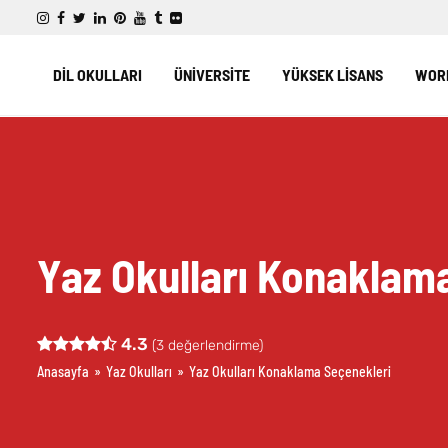
DİL OKULLARI
ÜNİVERSİTE
YÜKSEK LİSANS
WORK
Yaz Okulları Konaklam
4.3
(
3
değerlendirme)
Anasayfa
»
Yaz Okulları
»
Yaz Okulları Konaklama Seçenekleri