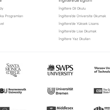
ar
İngiltere'de Eğitim
dy
İngiltere Dil Okulu
fika Programları
İngiltere’de Üniversite Okumak
vel
İngiltere’de Yüksek Lisans
İngiltere’de Lise Okumak
İngiltere Yaz Okulları