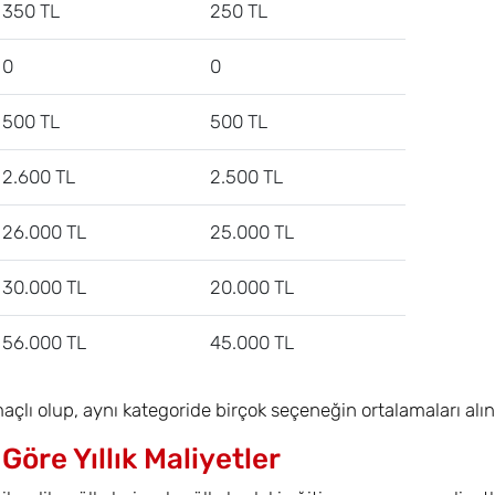
350 TL
250 TL
0
0
500 TL
500 TL
2.600 TL
2.500 TL
26.000 TL
25.000 TL
30.000 TL
20.000 TL
56.000 TL
45.000 TL
maçlı olup, aynı kategoride birçok seçeneğin ortalamaları al
 Göre Yıllık Maliyetler