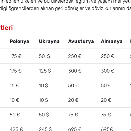
ih edilen ülkeleri ve bu ülkelerdeki eğitim ve yaşam maliyetle
erdiği öğrencilerden alınan geri dönüşler ve döviz kurlarının
tleri
Polonya
Ukrayna
Avusturya
Almanya
175 €
50 $
250 €
250 €
175 €
125 $
300 €
300 €
15 €
10 $
50 €
50 €
10 €
10 $
20 €
20 €
50 €
50 $
75 €
75 €
425 €
245 $
695 €
695€