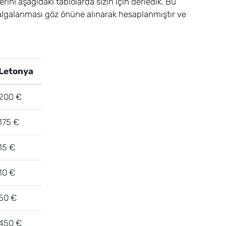
rini aşağıdaki tablolarda sizin için derledik. Bu
 dalgalanması göz önüne alınarak hesaplanmıştır ve
Letonya
200 €
175 €
15 €
10 €
50 €
450 €