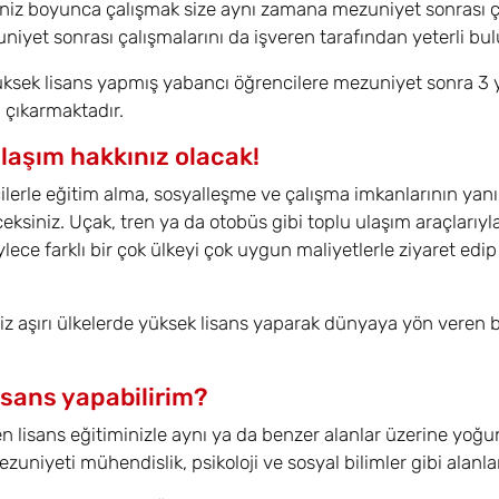
niz boyunca çalışmak size aynı zamana mezuniyet sonrası çal
uniyet sonrası çalışmalarını da işveren tarafından yeterli bul
yüksek lisans yapmış yabancı öğrencilere mezuniyet sonra 3 y
 çıkarmaktadır.
olaşım hakkınız olacak!
lerle eğitim alma, sosyalleşme ve çalışma imkanlarının yanı 
ceksiniz. Uçak, tren ya da otobüs gibi toplu ulaşım araçlarıyl
ce farklı bir çok ülkeyi çok uygun maliyetlerle ziyaret ed
 aşırı ülkelerde yüksek lisans yaparak dünyaya yön veren bu
isans yapabilirim?
 lisans eğitiminizle aynı ya da benzer alanlar üzerine yoğunl
zuniyeti mühendislik, psikoloji ve sosyal bilimler gibi alanl