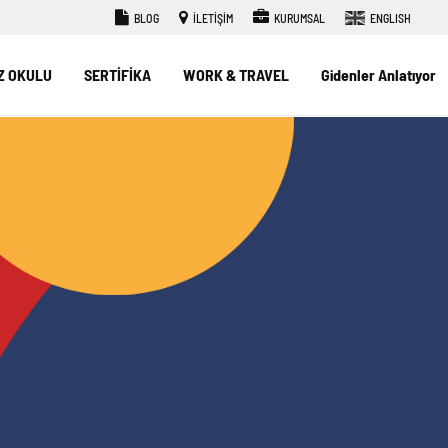
BLOG
İLETİŞİM
KURUMSAL
ENGLISH
Z OKULU
SERTİFİKA
WORK & TRAVEL
Gidenler Anlatıyor