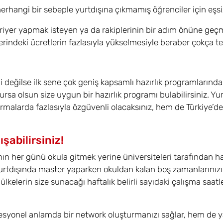
rhangi bir sebeple yurtdışına çıkmamış öğrenciler için eşsiz
ariyer yapmak isteyen ya da rakiplerinin bir adım önüne geçme
erindeki ücretlerin fazlasıyla yükselmesiyle beraber çokça te
li değilse ilk sene çok geniş kapsamlı hazırlık programlarınd
olursa olsun size uygun bir hazırlık programı bulabilirsiniz.
ırmalarda fazlasıyla özgüvenli olacaksınız, hem de Türkiye’de
şabilirsiniz!
nın her günü okula gitmek yerine üniversiteleri tarafından h
urtdışında master yaparken okuldan kalan boş zamanlarınızı d
kelerin size sunacağı haftalık belirli sayıdaki çalışma saatl
syonel anlamda bir network oluşturmanızı sağlar, hem de ya