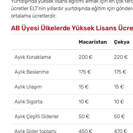
Yurtdışında yüksek lisans eğitimi almak için en çok terc
ücretler ELT’nin yıllardır yurtdışında eğitim için gönd
ortalama ücretlerdir.
AB Üyesi Ülkelerde Yüksek Lisans Ücre
Macaristan
Çekya
Aylık Konaklama
200 €
220 €
Aylık Beslenme
175 €
175 €
Aylık Ulaşım
15 €
15 €
Aylık Sigorta
10 €
10 €
Aylık Çeşitli Giderler
50 €
50 €
Aylık Gider toplamı
450 €
470 €