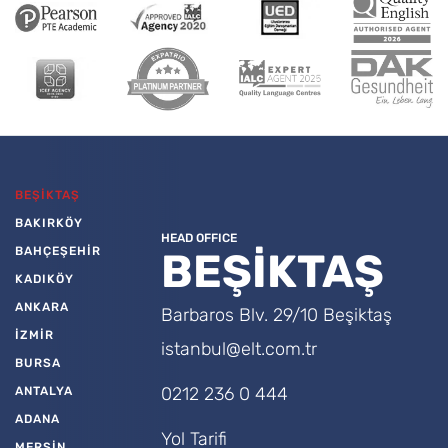
BEŞİKTAŞ
BAKIRKÖY
HEAD OFFICE
BAHÇEŞEHİR
BEŞİKTAŞ
KADIKÖY
ANKARA
Barbaros Blv. 29/10 Beşiktaş
İZMİR
istanbul@elt.com.tr
BURSA
0212 236 0 444
ANTALYA
ADANA
Yol Tarifi
MERSİN