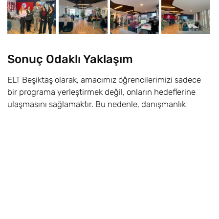
Sonuç Odaklı Yaklaşım
ELT Beşiktaş olarak, amacımız öğrencilerimizi sadece
bir programa yerleştirmek değil, onların hedeflerine
ulaşmasını sağlamaktır. Bu nedenle, danışmanlık
sürecimiz boyunca öğrenci memnuniyetini ve başarıyı
ön planda tutuyoruz. Her adımda size rehberlik ediyor,
sürecin sonunda hedeflerinize ulaşmanızı sağlıyoruz.
ELT Beşiktaş’ta,
yurtdışında eğitim
hayallerinizi
gerçeğe dönüştürmek için her zaman yanınızdayız.
Doğru adımlar atarak, kariyerinizde fark yaratmak için
bize başvurun!