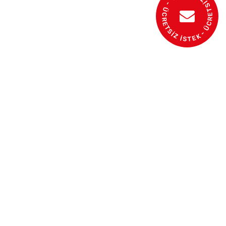
- ÜCRETSİZ BİLGİ AL - ÜCRETSİZ İSTEK