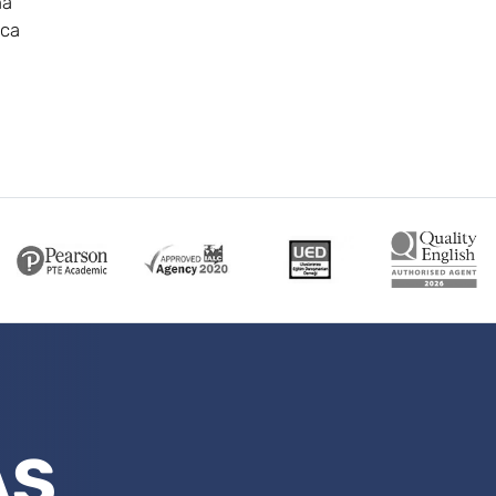
na
ca
AŞ