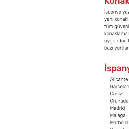
Konak
İspanya yaz
yanı konakl
tüm güvenli
konaklamala
uygundur. D
bazı yurtlar
İspan
Alicante
Barcelo
Cadiz
Granada
Madrid
Malaga
Marbella