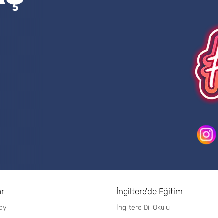
ar
İngiltere'de Eğitim
dy
İngiltere Dil Okulu