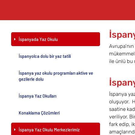
İspan
İspanyada Yaz Okulu
Avrupa’nın 
mükemmel b
İspanyolca dolu bir yaz tatili
ile ünlü bu
İspanya yaz okulu programları aktive ve
gezilerle dolu
İspany
İspanya yaz
İspanya Yaz Okulları
oluşuyor. H
saatine kada
Konaklama Çözümleri
veriliyor. B
fark edip, 
İspanya Yaz Okulu Merkezlerimiz
amaçlarında