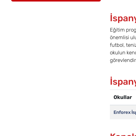
İspany
Eğitim prog
önemlisi ul
futbol, teni
okulun kend
görevlendir
İspany
Okullar
Enforex İ