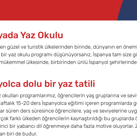
yada Yaz Okulu
en güzel ve turistik ülkelerinden birinde, dünyanın en önemli
ir yaz okulu programı düşünüyorsanız, İspanya tam size gö
 mükemmel ülkesinde, birbirinden ünlü İspanyol şehirlerinde y
olca dolu bir yaz tatili
 okulları programlarımız, öğrencilerin yaş gruplarına ve sevi
aftalık 15-20 ders İspanyolca eğitimi içeren programlarda g
r süren ders süresince öğrencilere, yaş ve seviyelerine uygun s
irçok farklı ülkeden öğrencilerin kaynaştırıldığı bu gruplarda 
ikinci bir yabancı dil öğrenmeye daha fazla motive oluyorlar
n biri de budur.