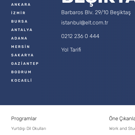
ANKARA
Barbaros Blv. 29/10 Beşiktaş
İZMİR
BURSA
istanbul@elt.com.tr
ANTALYA
0212 236 0 444
ADANA
MERSİN
Yol Tarifi
SAKARYA
GAZİANTEP
BODRUM
KOCAELİ
Programlar
Öne Çıkanl
Yurtdışı Dil Okulları
Work and Stu