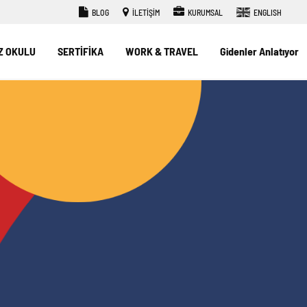
BLOG
İLETİŞİM
KURUMSAL
ENGLISH
Z OKULU
SERTİFİKA
WORK & TRAVEL
Gidenler Anlatıyor