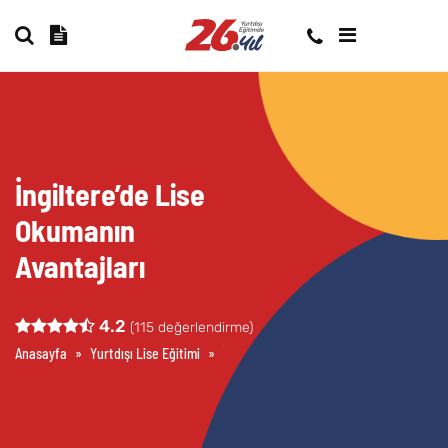
İngiltere’de Lise
Okumanın
Avantajları
4.2
(
115
değerlendirme)
Anasayfa
»
Yurtdışı Lise Eğitimi
»
İngiltere’de Lise Okumak
»
İngiltere’d