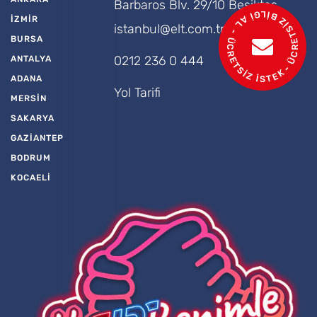
- ÜCRETSİZ BİLGİ AL - ÜCRETSİZ İSTEK
Barbaros Blv. 29/10 Beşiktaş
İZMİR
istanbul@elt.com.tr
BURSA
0212 236 0 444
ANTALYA
ADANA
Yol Tarifi
MERSİN
SAKARYA
GAZİANTEP
BODRUM
KOCAELİ