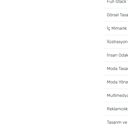
Full-Stack Y
Görsel Tasa
İç Mimarlık
İlüstrasyon
İnsan Odak
Moda Tasar
Moda Yöneti
Multimedya
Reklamcılı
Tasarım ve