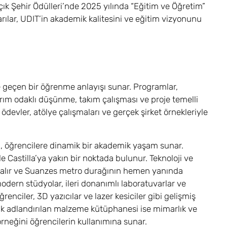
Açık Şehir Ödülleri’nde 2025 yılında “Eğitim ve Öğretim”
arılar, UDIT’in akademik kalitesini ve eğitim vizyonunu
ne geçen bir öğrenme anlayışı sunar. Programlar,
arım odaklı düşünme, takım çalışması ve proje temelli
ödevler, atölye çalışmaları ve gerçek şirket örnekleriyle
ü, öğrencilere dinamik bir akademik yaşam sunar.
Castilla’ya yakın bir noktada bulunur. Teknoloji ve
r alır ve Suanzes metro durağının hemen yanında
odern stüdyolar, ileri donanımlı laboratuvarlar ve
renciler, 3D yazıcılar ve lazer kesiciler gibi gelişmiş
rak adlandırılan malzeme kütüphanesi ise mimarlık ve
örneğini öğrencilerin kullanımına sunar.