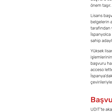
önem taşır.
Lisans başv
belgelerin 
tarafından 
İspanyolca 
sahip adayl
Yüksek lisa
işlemlerini
başvuru ha
acceso lett
İspanya’da
çevirileriyl
Başvu
UDIT’te aka