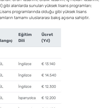
X) gibi alanlarda sunulan yüksek lisans programları;
r. Lisans programlarında olduğu gibi yüksek lisans
ramların tamamı uluslararası bakış açısına sahiptir.
Eğitim
Ücret
langıç
Dili
(Yıl)
ÜL
İngilizce
€ 13.140
ÜL
İngilizce
€ 14.540
ÜL
İngilizce
€ 12.300
ÜL
İspanyolca
€ 12.200