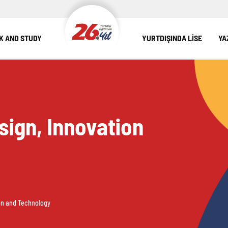
 AND STUDY
YURTDIŞINDA LİSE
YA
sign, Innovation
ion and Technology