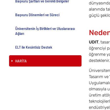
Başvuru Şartları ve Gerekli Belgeler
dünyasında 
alanında ta
Başvuru Dönemleri ve Süreci
güçlü şekil
Üniversitenin İş Birlikleri ve Uluslararası
Neden
Ağları
UDIT
, tasa
ELT ile Kesintisiz Destek
öğrenciyi p
öğrenme yak
desteklenir.
HARİTA
Üniversiten
Tasarım ve 
Uygulamalı 
olmasıyla u
üretim atöly
teknolojile
endüstriyel