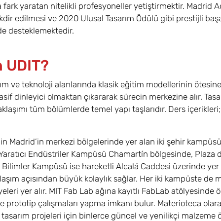
fark yaratan nitelikli profesyoneller yetiştirmektir. Madrid 
kdir edilmesi ve 2020 Ulusal Tasarım Ödülü gibi prestijli baş
de desteklemektedir.
 UDIT?
rım ve teknoloji alanlarında klasik eğitim modellerinin ötesi
asif dinleyici olmaktan çıkararak sürecin merkezine alır. Tas
laşımı tüm bölümlerde temel yapı taşlarıdır. Ders içerikleri; 
in Madrid’in merkezi bölgelerinde yer alan iki şehir kampüs
Yaratıcı Endüstriler Kampüsü Chamartín bölgesinde, Plaza de 
Bilimler Kampüsü ise hareketli Alcalá Caddesi üzerinde ye
laşım açısından büyük kolaylık sağlar. Her iki kampüste de m
eleri yer alır. MIT Fab Lab ağına kayıtlı FabLab atölyesinde öğ
rle prototip çalışmaları yapma imkanı bulur. Materioteca ola
 tasarım projeleri için binlerce güncel ve yenilikçi malzeme 