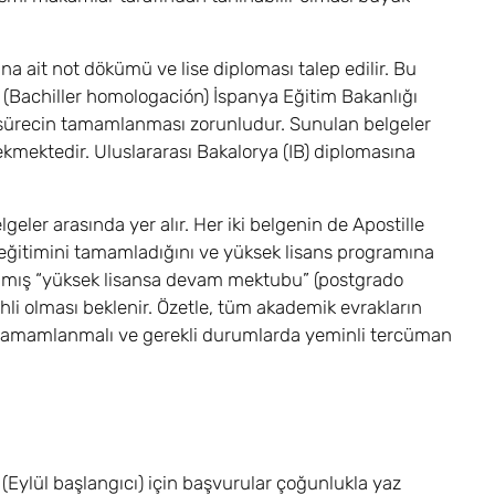
ına ait not dökümü ve lise diploması talep edilir. Bu
eri (Bachiller homologación) İspanya Eğitim Bakanlığı
bu sürecin tamamlanması zorunludur. Sunulan belgeler
kmektedir. Uluslararası Bakalorya (IB) diplomasına
geler arasında yer alır. Her iki belgenin de Apostille
 eğitimini tamamladığını ve yüksek lisans programına
ınmış “yüksek lisansa devam mektubu” (postgrado
rhli olması beklenir. Özetle, tüm akademik evrakların
 tamamlanmalı ve gerekli durumlarda yeminli tercüman
(Eylül başlangıcı) için başvurular çoğunlukla yaz