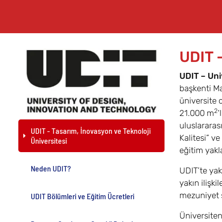
UDIT -
UDIT – Uni
başkenti Ma
üniversite 
2
21.000 m
‘
uluslararas
UDIT - Tasarım, İnovasyon ve Teknoloji
Kalitesi” v
Üniversitesi
eğitim yakl
Neden UDIT?
UDIT’te yak
yakın ilişki
mezuniyet s
UDIT Bölümleri ve Eğitim Ücretleri
Üniversiteni