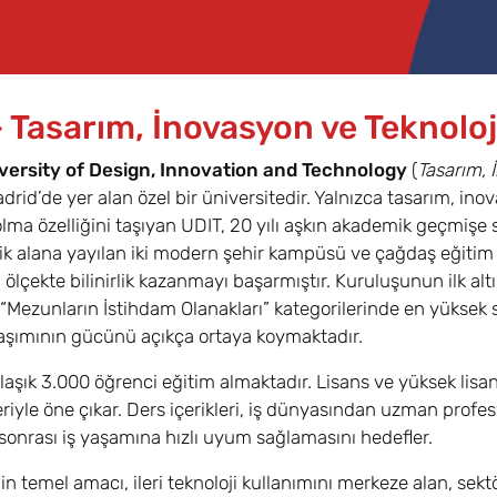
 Tasarım, İnovasyon ve Teknoloj
versity of Design, Innovation and Technology
(
Tasarım, 
drid’de yer alan özel bir üniversitedir. Yalnızca tasarım, ino
olma özelliğini taşıyan UDIT, 20 yılı aşkın akademik geçmişe 
lik alana yayılan iki modern şehir kampüsü ve çağdaş eğitim 
ı ölçekte bilinirlik kazanmayı başarmıştır. Kuruluşunun ilk a
e “Mezunların İstihdam Olanakları” kategorilerinde en yüksek s
aşımının gücünü açıkça ortaya koymaktadır.
laşık 3.000 öğrenci eğitim almaktadır. Lisans ve yüksek lisans
leriyle öne çıkar. Ders içerikleri, iş dünyasından uzman profes
onrası iş yaşamına hızlı uyum sağlamasını hedefler.
n temel amacı, ileri teknoloji kullanımını merkeze alan, sektö