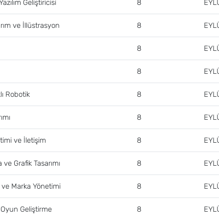
azılım Geliştiricisi
8
EYL
rım ve İllüstrasyon
8
EYL
8
EYL
8
EYL
lı Robotik
8
EYL
ımı
8
EYL
mi ve İletişim
8
EYL
 ve Grafik Tasarımı
8
EYL
k ve Marka Yönetimi
8
EYL
 Oyun Geliştirme
8
EYL