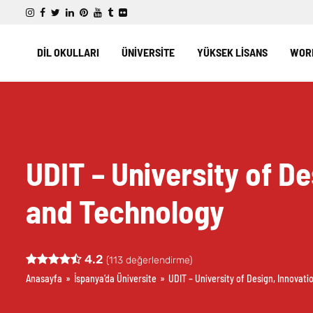
DİL OKULLARI
ÜNİVERSİTE
YÜKSEK LİSANS
WORK
UDIT – University of De
and Technology
4.2
(
113
değerlendirme)
Anasayfa
»
İspanya’da Üniversite
»
UDIT – University of Design, Innovat