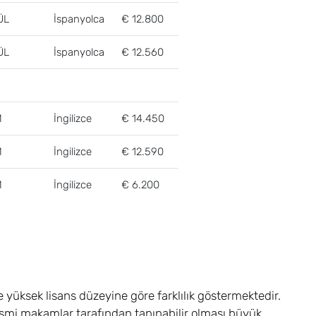
ÜL
İspanyolca
€ 12.800
ÜL
İspanyolca
€ 12.560
M
İngilizce
€ 14.450
M
İngilizce
€ 12.590
M
İngilizce
€ 6.200
e yüksek lisans düzeyine göre farklılık göstermektedir.
smi makamlar tarafından tanınabilir olması büyük