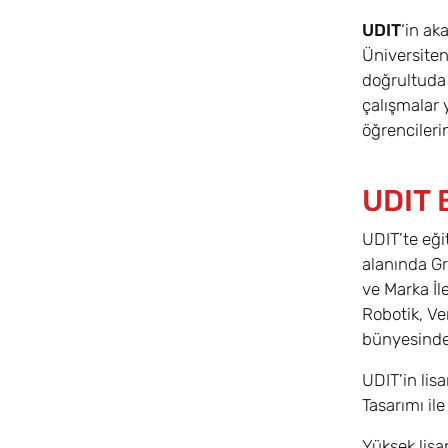
UDIT
‘in ak
Üniversiten
doğrultuda 
çalışmalar 
öğrencileri
UDIT B
UDIT’te eği
alanında Gr
ve Marka İl
Robotik, Ve
bünyesinde
UDIT’in lis
Tasarımı il
Yüksek lisa