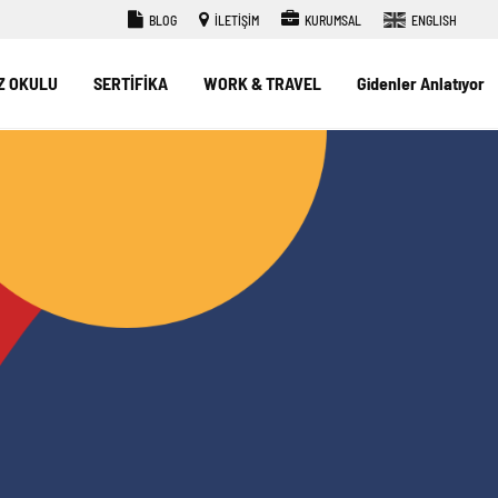
BLOG
İLETİŞİM
KURUMSAL
ENGLISH
Z OKULU
SERTİFİKA
WORK & TRAVEL
Gidenler Anlatıyor