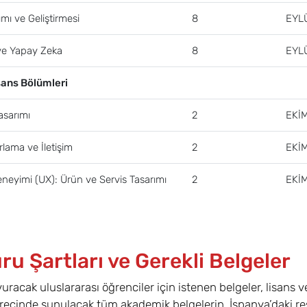
mı ve Geliştirmesi
8
EYL
 ve Yapay Zeka
8
EYL
sans Bölümleri
asarımı
2
EKİ
lama ve İletişim
2
EKİ
eneyimi (UX): Ürün ve Servis Tasarımı
2
EKİ
u Şartları ve Gerekli Belgeler
uracak uluslararası öğrenciler için istenen belgeler, lisans v
ecinde sunulacak tüm akademik belgelerin, İspanya’daki re