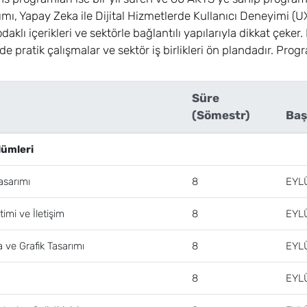
mı, Yapay Zeka ile Dijital Hizmetlerde Kullanıcı Deneyimi (U
aklı içerikleri ve sektörle bağlantılı yapılarıyla dikkat çeke
de pratik çalışmalar ve sektör iş birlikleri ön plandadır. Prog
Süre
(Sömestr)
Baş
lümleri
asarımı
8
EYL
mi ve İletişim
8
EYL
 ve Grafik Tasarımı
8
EYL
n
8
EYL