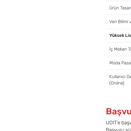
Ürün Tasarı
Veri Bilimi
Yüksek Li
İç Mekan T
Moda Pazar
Kullanıcı D
(Online)
Başvur
UDIT’e başv
Başvuru sür