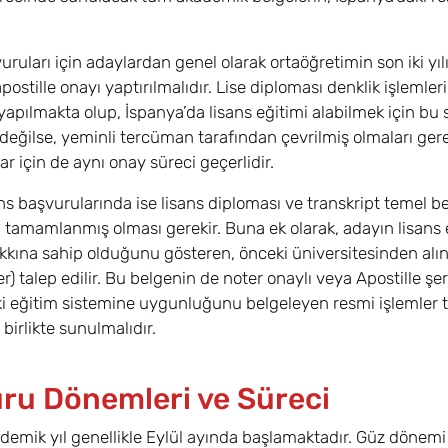
uruları için adaylardan genel olarak ortaöğretimin son iki yıl
apostille onayı yaptırılmalıdır. Lise diploması denklik işleml
yapılmakta olup, İspanya’da lisans eğitimi alabilmek için 
değilse, yeminli tercüman tarafından çevrilmiş olmaları gere
ar için de aynı onay süreci geçerlidir.
ns başvurularında ise lisans diploması ve transkript temel bel
n tamamlanmış olması gerekir. Buna ek olarak, adayın lisans
kkına sahip olduğunu gösteren, önceki üniversitesinden al
er) talep edilir. Bu belgenin de noter onaylı veya Apostille şe
ki eğitim sistemine uygunluğunu belgeleyen resmi işlemler
e birlikte sunulmalıdır.
ru Dönemleri ve Süreci
demik yıl genellikle Eylül ayında başlamaktadır. Güz dönemi 