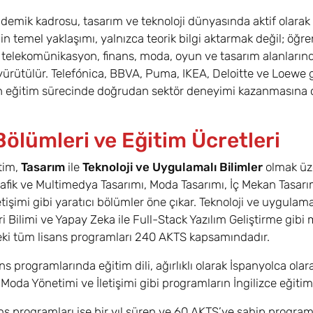
ademik kadrosu, tasarım ve teknoloji dünyasında aktif olarak
in temel yaklaşımı, yalnızca teorik bilgi aktarmak değil; öğr
telekomünikasyon, finans, moda, oyun ve tasarım alanlarında 
yürütülür. Telefónica, BBVA, Puma, IKEA, Deloitte ve Loewe gib
n eğitim sürecinde doğrudan sektör deneyimi kazanmasına o
ölümleri ve Eğitim Ücretleri
tim,
Tasarım
ile
Teknoloji ve Uygulamalı Bilimler
olmak üze
afik ve Multimedya Tasarımı, Moda Tasarımı, İç Mekan Tasarı
etişimi gibi yaratıcı bölümler öne çıkar. Teknoloji ve uygulama
ri Bilimi ve Yapay Zeka ile Full-Stack Yazılım Geliştirme gibi 
ki tüm lisans programları 240 AKTS kapsamındadır.
ans programlarında eğitim dili, ağırlıklı olarak İspanyolca ol
e Moda Yönetimi ve İletişimi gibi programların İngilizce eğit
ns programları ise bir yıl süren ve 60 AKTS’ye sahip programl