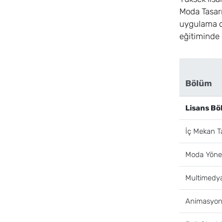
Moda Tasarı
uygulama od
eğitiminde 
Bölüm
Lisans Bö
İç Mekan T
Moda Yöneti
Multimedya
Animasyo