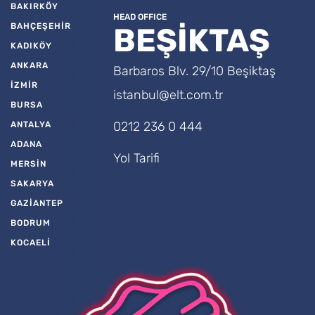
BAKIRKÖY
HEAD OFFICE
BAHÇEŞEHİR
BEŞİKTAŞ
KADIKÖY
ANKARA
Barbaros Blv. 29/10 Beşiktaş
İZMİR
istanbul@elt.com.tr
BURSA
0212 236 0 444
ANTALYA
ADANA
Yol Tarifi
MERSİN
SAKARYA
GAZİANTEP
BODRUM
KOCAELİ