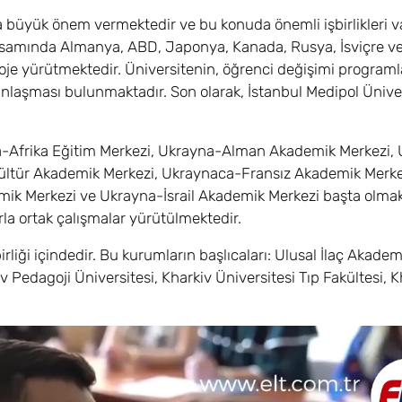
ra büyük önem vermektedir ve bu konuda önemli işbirlikleri va
apsamında Almanya, ABD, Japonya, Kanada, Rusya, İsviçre ve
 proje yürütmektedir. Üniversitenin, öğrenci değişimi programl
laşması bulunmaktadır. Son olarak, İstanbul Medipol Ünivers
na-Afrika Eğitim Merkezi, Ukrayna-Alman Akademik Merkezi,
Kültür Akademik Merkezi, Ukraynaca-Fransız Akademik Merke
k Merkezi ve Ukrayna-İsrail Akademik Merkezi başta olma
a ortak çalışmalar yürütülmektedir.
irliği içindedir. Bu kurumların başlıcaları: Ulusal İlaç Akadem
Pedagoji Üniversitesi, Kharkiv Üniversitesi Tıp Fakültesi, K