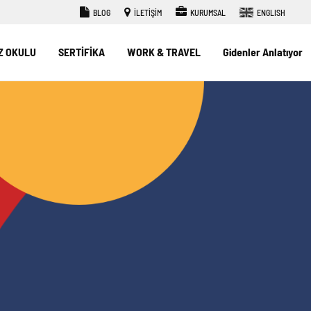
BLOG
İLETİŞİM
KURUMSAL
ENGLISH
Z OKULU
SERTİFİKA
WORK & TRAVEL
Gidenler Anlatıyor