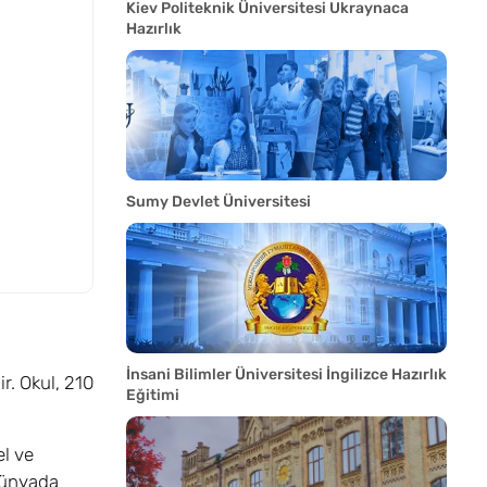
Kiev Politeknik Üniversitesi Ukraynaca
Hazırlık
Sumy Devlet Üniversitesi
İnsani Bilimler Üniversitesi İngilizce Hazırlık
r. Okul, 210
Eğitimi
el ve
 dünyada