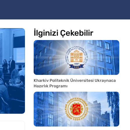
İlginizi Çekebilir
Kharkiv Politeknik Üniversitesi Ukraynaca
Hazırlık Programı