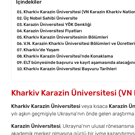
İçindekiler
Kharkiv Karazin Üniversitesi (VN Karazin Kharkiv Nation
Üç Nobel Sahibi Üniversite
Karazin Üniversitesi YÖK Denkliği
Karazin Üniversitesi Fiyatları
Kharkiv Karazin Üniversitesinin Bölümleri
V.N. Karazin Kharkiv Üniversitesi Bölümleri ve Ücretleri
Kharkiv'de Yaşam
Kharkiv Karazin Üniversitesi'nde Konaklama
ELT bünyesinde başvuru ve kayıt aşamasında alacağını
Kharkiv Karazin Üniversitesi Başvuru Tarihleri
Kharkiv Karazin Üniversitesi (VN 
Kharkiv Karazin Üniversitesi
veya kısaca
Karazin Ün
yılı aşkın geçmişiyle Ukrayna'nın önde gelen araştırm
Karazin Üniversitesi
, Ukrayna'nın ulusal rönesansına ö
akademik merkez olmasına güçlü bir ivme kazandırmıştır