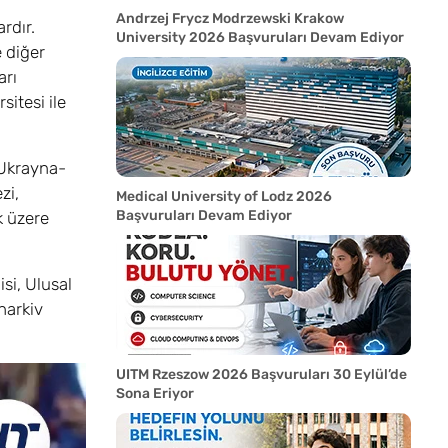
Andrzej Frycz Modrzewski Krakow
rdır.
University 2026 Başvuruları Devam Ediyor
 diğer
arı
itesi ile
 Ukrayna-
zi,
Medical University of Lodz 2026
Başvuruları Devam Ediyor
k üzere
isi, Ulusal
harkiv
UITM Rzeszow 2026 Başvuruları 30 Eylül’de
Sona Eriyor