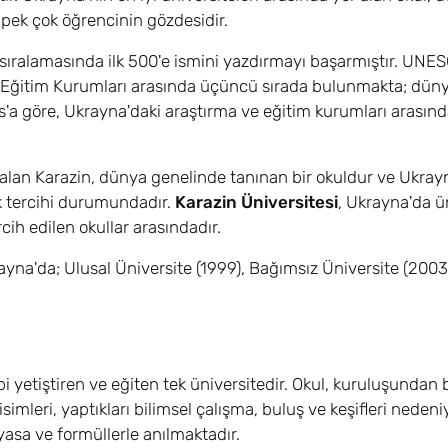
pek çok öğrencinin gözdesidir.
ri sıralamasında ilk 500'e ismini yazdırmayı başarmıştır. UN
 Eğitim Kurumları arasında üçüncü sırada bulunmakta; dün
'a göre, Ukrayna'daki araştırma ve eğitim kurumları arasında
r alan Karazin, dünya genelinde tanınan bir okuldur ve Ukray
lk tercihi durumundadır.
Karazin Üniversitesi
, Ukrayna'da ü
cih edilen okullar arasındadır.
rayna'da; Ulusal Üniversite (1999), Bağımsız Üniversite (2003
 yetiştiren ve eğiten tek üniversitedir. Okul, kuruluşundan
mleri, yaptıkları bilimsel çalışma, buluş ve keşifleri nedeniy
, yasa ve formüllerle anılmaktadır.