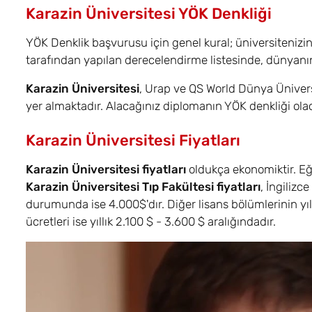
Karazin Üniversitesi YÖK Denkliği
YÖK Denklik başvurusu için genel kural; üniversitenizi
tarafından yapılan derecelendirme listesinde, dünyanın 
Karazin Üniversitesi
, Urap ve QS World Dünya Üniversit
yer almaktadır. Alacağınız diplomanın YÖK denkliği olac
Karazin Üniversitesi Fiyatları
Karazin Üniversitesi fiyatları
oldukça ekonomiktir. Eği
Karazin Üniversitesi Tıp Fakültesi fiyatları
, İngiliz
durumunda ise 4.000$'dır. Diğer lisans bölümlerinin yıl
ücretleri ise yıllık 2.100 $ - 3.600 $ aralığındadır.