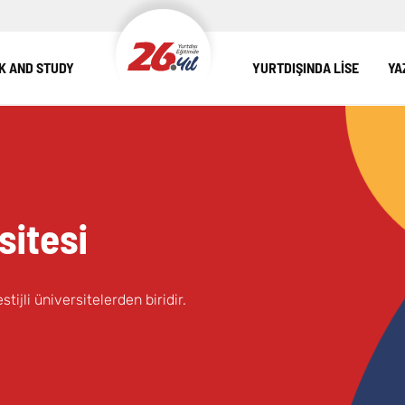
 AND STUDY
YURTDIŞINDA LİSE
YA
sitesi
ijli üniversitelerden biridir.