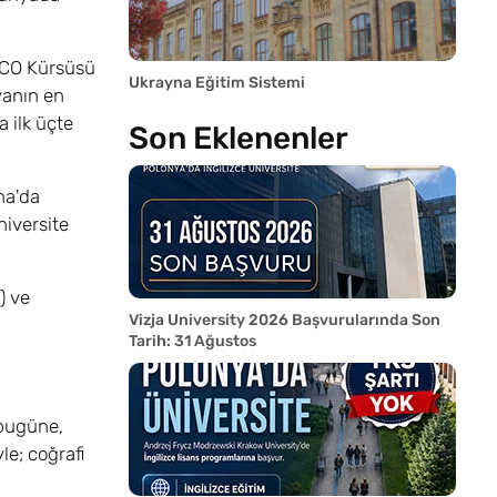
ESCO Kürsüsü
Ukrayna Eğitim Sistemi
yanın en
 ilk üçte
Son Eklenenler
na'da
niversite
) ve
Vizja University 2026 Başvurularında Son
Tarih: 31 Ağustos
 bugüne,
le; coğrafi