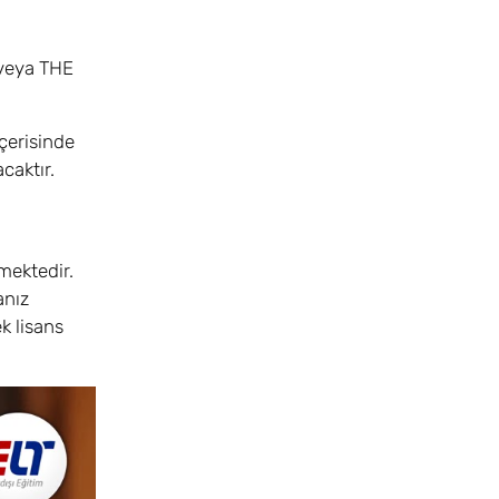
 veya THE
içerisinde
caktır.
mektedir.
anız
k lisans