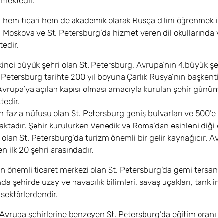
lmektedir.
a hem ticari hem de akademik olarak Rusça dilini öğrenmek is
 Moskova ve St. Petersburg’da hizmet veren dil okullarında v
tedir.
kinci büyük şehri olan St. Petersburg, Avrupa’nın 4.büyük şeh
. Petersburg tarihte 200 yıl boyuna Çarlık Rusya’nın başkent
 Avrupa’ya açılan kapısı olması amacıyla kurulan şehir günü
tedir.
 fazla nüfusu olan St. Petersburg geniş bulvarları ve 500’e 
aktadır. Şehir kurulurken Venedik ve Roma’dan esinlenildiği 
 olan St. Petersburg’da turizm önemli bir gelir kaynağıdır. A
en ilk 20 şehri arasındadır.
n önemli ticaret merkezi olan St. Petersburg’da gemi tersanele
a şehirde uzay ve havacılık bilimleri, savaş uçakları, tank i
sektörlerdendir.
 Avrupa şehirlerine benzeyen St. Petersburg’da eğitim oranı ç