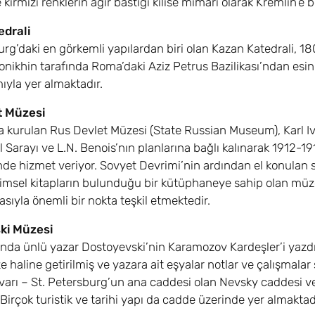
kırmızı renklerin ağır bastığı kilise mimari olarak Kremlin’e
drali
urg’daki en görkemli yapılardan biri olan Kazan Katedrali, 1
nikhin tarafında Roma’daki Aziz Petrus Bazilikası’ndan esi
ıyla yer almaktadır.
t Müzesi
a kurulan Rus Devlet Müzesi (State Russian Museum), Karl Iv
l Sarayı ve L.N. Benois’nın planlarına bağlı kalınarak 1912-19
inde hizmet veriyor. Sovyet Devrimi’nin ardından el konulan sa
imsel kitapların bulunduğu bir kütüphaneye sahip olan müze
ıyla önemli bir nokta teşkil etmektedir.
ki Müzesi
da ünlü yazar Dostoyevski’nin Karamozov Kardeşler’i yazdığı
e haline getirilmiş ve yazara ait eşyalar notlar ve çalışmalar
arı – St. Petersburg’un ana caddesi olan Nevsky caddesi ve
 Birçok turistik ve tarihi yapı da cadde üzerinde yer almaktad