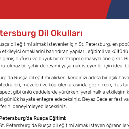
tersburg Dil Okulları
sça dil eğitimi almak isteyenler için St. Petersburg, en pop
etkileyici örneklerini barındıran yapıları, eğitimli ve kültürlü
 geniş nüfusu ve büyük bir metropol olmasıyla öne çıkar. Bu öz
tulmaz bir şehir deneyimi yaşamak isteyenler için ideal bi
urg’da Rusça dil eğitimi alırken, kendinizi adeta bir açık h
katedralleri, müzeleri ve köprüleri arasında gezinirken, Rus t
pect gibi ünlü caddelerde yürürken, yerel halkla etkileşim k
izi günlük hayata entegre edeceksiniz. Beyaz Geceler festivali 
ferini deneyimleyebileceksiniz.
. Petersburg’da Rusça Eğitimi:
St. Petersburg’da Rusça dil eğitimi almak isteyen öğrencilere e