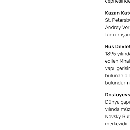
cephesinde 
Kazan Kate
St. Petersb
Andrey Voro
tüm ihtişam
Rus Devle
1895 yılınd
edilen Mhai
yapı içeris
bulunan bil
bulundurmas
Dostoyevs
Dünya çapın
yılında müz
Nevsky Bulv
merkezidir.