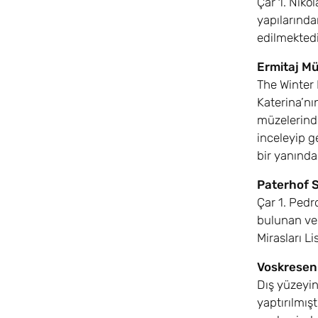
Çar 1. Niko
yapılarında
edilmektedi
Ermitaj Mü
The Winter 
Katerina’nı
müzelerind
inceleyip g
bir yanında
Paterhof S
Çar 1. Pedr
bulunan ve 
Mirasları L
Voskreseni
Dış yüzeyin
yaptırılmış