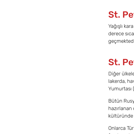
St. Pe
Yağışlı kar
derece sıca
geçmektedi
St. P
Diğer ülkel
lakerda, ha
Yumurtası (
Bütün Rusya
hazırlanan 
kültüründe 
Onlarca Tür