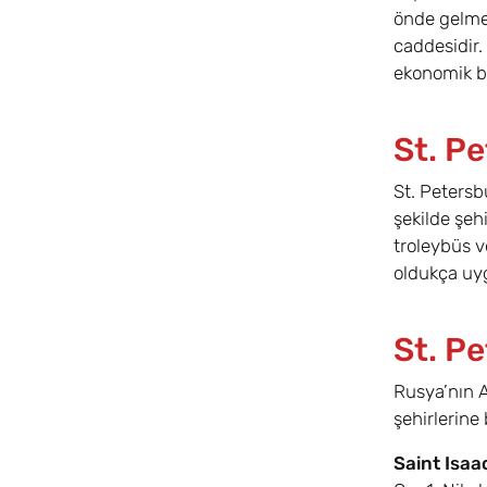
önde gelmek
caddesidir. 
ekonomik b
St. P
St. Petersb
şekilde şeh
troleybüs v
oldukça uyg
St. P
Rusya’nın A
şehirlerine
Saint Isaa