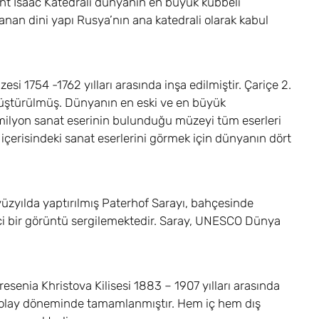
aint Isaac Katedrali dünyanın en büyük kubbeli
anan dini yapı Rusya’nın ana katedrali olarak kabul
 1754 -1762 yılları arasında inşa edilmiştir. Çariçe 2.
dönüştürülmüş. Dünyanın en eski ve en büyük
milyon sanat eserinin bulunduğu müzeyi tüm eserleri
 içerisindeki sanat eserlerini görmek için dünyanın dört
yüzyılda yaptırılmış Paterhof Sarayı, bahçesinde
ici bir görüntü sergilemektedir. Saray, UNESCO Dünya
esenia Khristova Kilisesi 1883 – 1907 yılları arasında
Nikolay döneminde tamamlanmıştır. Hem iç hem dış