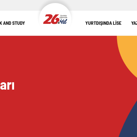
 AND STUDY
YURTDIŞINDA LİSE
YA
arı