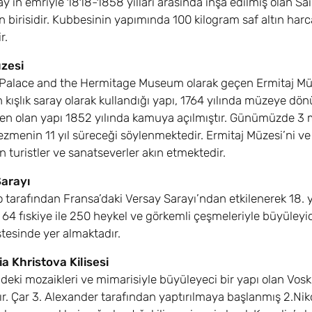
lay’ın emriyle 1818-1858 yılları arasında inşa edilmiş olan S
n birisidir. Kubbesinin yapımında 100 kilogram saf altın harc
r.
zesi
Palace and the Hermitage Museum olarak geçen Ermitaj Müzesi
n kışlık saray olarak kullandığı yapı, 1764 yılında müzeye 
en olan yapı 1852 yılında kamuya açılmıştır. Günümüzde 3 
ezmenin 11 yıl süreceği söylenmektedir. Ermitaj Müzesi’ni ve
n turistler ve sanatseverler akın etmektedir.
arayı
o tarafından Fransa’daki Versay Sarayı’ndan etkilenerek 18. 
64 fıskiye ile 250 heykel ve görkemli çeşmeleriyle büyüley
istesinde yer almaktadır.
a Khristova Kilisesi
deki mozaikleri ve mimarisiyle büyüleyeci bir yapı olan Voskr
tır. Çar 3. Alexander tarafından yaptırılmaya başlanmış 2.