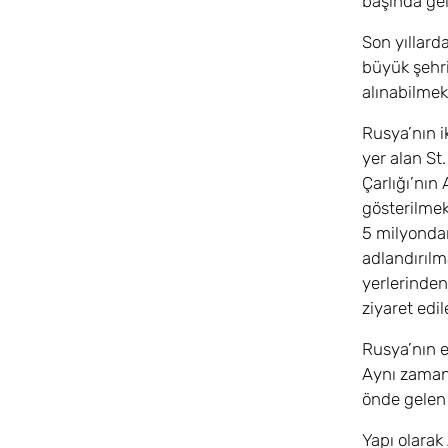
başında ge
Son yıllard
büyük şehri
alınabilmek
Rusya’nın i
yer alan St
Çarlığı’nın
gösterilmek
5 milyondan
adlandırılm
yerlerinden
ziyaret edil
Rusya’nın e
Aynı zamand
önde gelen 
Yapı olarak