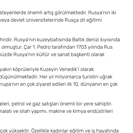
teyenlerde önemli artış görülmektedir. Rusya’nın iki
eya devlet üniversitelerinde Rusça dil eğitimi
ridir. Rusya’nın kuzeybatısında Baltık denizi kıyısında
i olmuştur. Çar 1. Pedro tarafından 1703 yılında Rus
müzde Rusya’nın kültür ve sanat başkenti olarak
yakın köprüleriyle Kuzeyin Venedik’i olarak
düşünülmektedir. Her yıl milyonlarca turistin uğrak
vrupa’nın en çok ziyaret edilen ilk 10, dünyanın en çok
ri, petrol ve gaz satışları önemli bir yere sahiptir.
malatı ve silah yapımı, makine ve kimya endüstrileri
ok yüksektir. Özellikle kadınlar eğitim ve iş hayatında