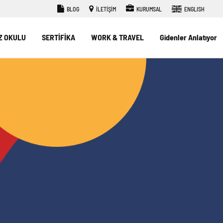
BLOG
İLETİŞİM
KURUMSAL
ENGLISH
Z OKULU
SERTİFİKA
WORK & TRAVEL
Gidenler Anlatıyor