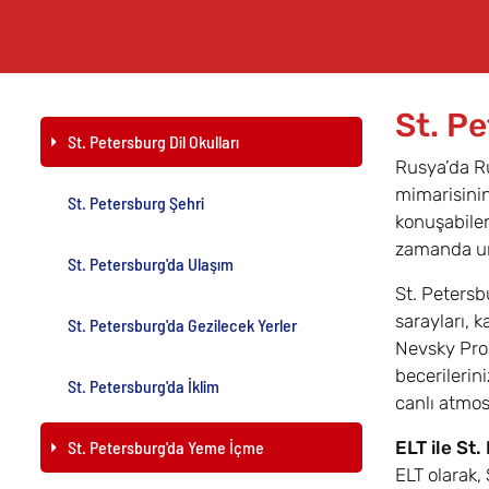
St. Pe
St. Petersburg Dil Okulları
Rusya’da Ru
mimarisinin 
St. Petersburg Şehri
konuşabilen
zamanda unu
St. Petersburg'da Ulaşım
St. Petersb
sarayları, 
St. Petersburg'da Gezilecek Yerler
Nevsky Pros
becerilerin
St. Petersburg'da İklim
canlı atmos
St. Petersburg'da Yeme İçme
ELT ile St
ELT olarak, 