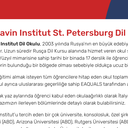
avin Institut St. Petersburg Dil
Institut
Dil Okulu
, 2003 yılında Rusya’nın en büyük edebi
. Uzun süredir Rusça Dil Kursu alanında hizmet veren okul
 Yüzyıl mimarisine sahip tarihi bir binada 17 derslik ile öğr
erin bulunduğu bir bölgede olması sebebiyle oldukça ucuz bi
ğitimi almak isteyen tüm öğrencilere hitap eden okul toplam
kul ayrıca uluslararası geçerliliğe sahip EAQUALS tarafından
k yaz aylarında öğrenci kabul eden okulaağırlıklı olarak İtal
azımızın ilerleyen bölümlerinde detaylı olarak bulabilirsiniz.
nstitut’u tercih eden bir çok üniversite, konsolosluk, özel şi
i (ABD), Arizona Üniversitesi (ABD), Rutgers Üniversitesi (A