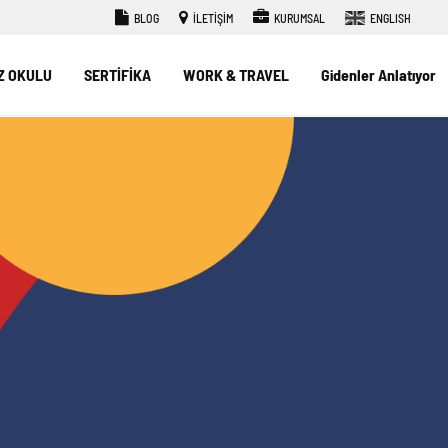
BLOG
İLETİŞİM
KURUMSAL
ENGLISH
Z OKULU
SERTİFİKA
WORK & TRAVEL
Gidenler Anlatıyor