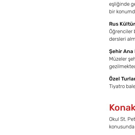
eşliğinde g
bir konumda
Rus Kültür
Öğrenciler 
dersleri alm
Şehir Ana 
Müzeler şeh
gezilmekted
Özel Turla
Tiyatro bal
Konak
Okul St. Pe
konusunda 4