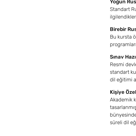
Yoğun Rus
Standart Ru
ilgilendikle
Birebir Ru
Bu kursta öğ
programları
Sınav Hazır
Resmi devle
standart ku
dil eğitimi a
Kişiye Öze
Akademik ka
tasarlanmış
bünyesinde 
süreli dil 