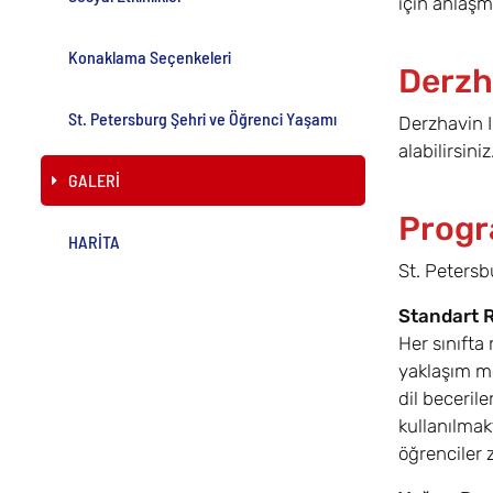
için anlaşm
Konaklama Seçenkeleri
Derzh
St. Petersburg Şehri ve Öğrenci Yaşamı
Derzhavin I
alabilirsiniz
GALERİ
Progr
HARİTA
St. Petersb
Standart R
Her sınıfta
yaklaşım m
dil beceril
kullanılmak
öğrenciler 