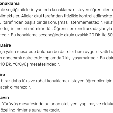
 Konaklama
le seçtiği ailelerin yanında konaklamak isteyen öğrenciler he
bilmekteler. Aileler okul tarafından titizlikle kontrol edilm
ul tarafından başka bir dil konuşması istenmemektedir. Fakat öğ
erleştirilmeleri mümkündür. Öğrenciler kendi arkadaşlarıyl
edir. Bu konaklama seçeneğinde okula uzaklık 20 Dk. İle 50 
 Daire
ça yakın mesafede bulunan bu daireler hem uygun fiyatlı h
am donanımlı dairelerde toplamda 7 kişi yaşamaktadır. Bu daire
0 Dk. Yürüyüş mesafesindedir.
ire
 biraz daha lüks ve rahat konaklamak isteyen öğrenciler için y
lacak olmanızdır.
havin
. Yürüyüş mesafesinde bulunan otel, yeni yapılmış ve oldukça 
 özel indirimlerle sunulmaktadır.