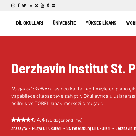
DİL OKULLARI
ÜNİVERSİTE
YÜKSEK LİSANS
WORK
Derzhavin Institut St. 
Rusya dil okulları
arasında kaliteli eğitimiyle ön plana çı
yapabilecek kapasiteye sahiptir. Okul ayrıca uluslararas
edilmiş ve TORFL sınav merkezi olmuştur.
4.4
(
36
değerlendirme)
Anasayfa
»
Rusya Dil Okulları
»
St. Petersburg Dil Okulları
»
Derzhavin In