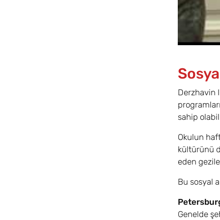
Sosyal
Derzhavin I
programları
sahip olabil
Okulun haft
kültürünü d
eden gezile
Bu sosyal ak
Petersbur
Genelde şeh