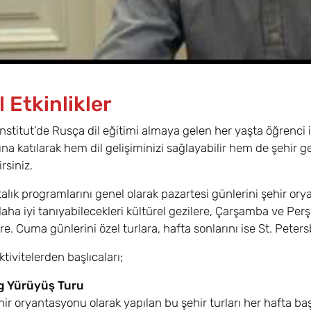
 Etkinlikler
nstitut’de Rusça dil eğitimi almaya gelen her yaşta öğrenci i
na katılarak hem dil gelişiminizi sağlayabilir hem de şehir 
irsiniz.
alık programlarını genel olarak pazartesi günlerini şehir ory
aha iyi tanıyabilecekleri kültürel gezilere, Çarşamba ve Per
re. Cuma günlerini özel turlara, hafta sonlarını ise St. Peter
tivitelerden başlıcaları;
g Yürüyüş Turu
ir oryantasyonu olarak yapılan bu şehir turları her hafta b