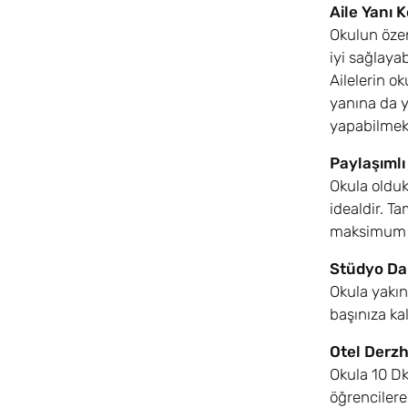
Aile Yanı
Okulun özen
iyi sağlaya
Ailelerin ok
yanına da y
yapabilmekt
Paylaşımlı
Okula olduk
idealdir. T
maksimum 1
Stüdyo Da
Okula yakın
başınıza ka
Otel Derz
Okula 10 Dk
öğrencilere