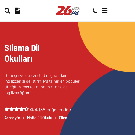
Sliema Dil
Okulları
Güneşin ve denizin tadını çıkarırken
İngilizcenizi geliştirin! Malta’nın en popüler
dil eğitimi merkezlerinden Sliema’da
İngilizce öğrenin.
Hareketli sosyal yaşamı, uygun kurs
4.4
fiyatları ve kaliteli dil okullarıyla
Sliema
,
(
38
değerlendirme)
İngilizce öğrenmek için en ideal
Anasayfa
»
Malta Dil Okulu
»
Sliema Dil Okulları
destinasyon.