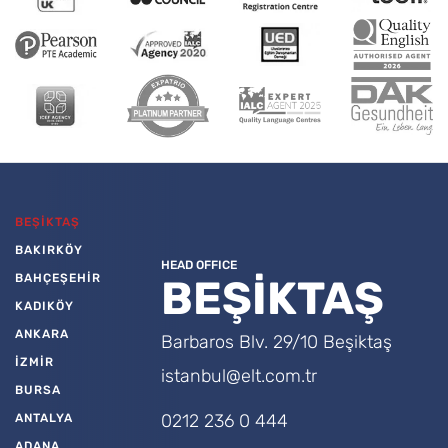
BEŞİKTAŞ
BAKIRKÖY
HEAD OFFICE
BAHÇEŞEHİR
BEŞİKTAŞ
KADIKÖY
ANKARA
Barbaros Blv. 29/10 Beşiktaş
İZMİR
istanbul@elt.com.tr
BURSA
0212 236 0 444
ANTALYA
ADANA