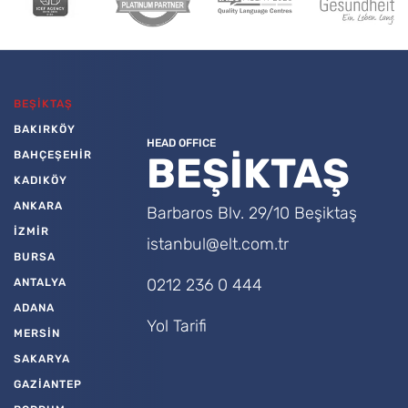
BEŞİKTAŞ
BAKIRKÖY
HEAD OFFICE
BAHÇEŞEHİR
BEŞİKTAŞ
KADIKÖY
ANKARA
Barbaros Blv. 29/10 Beşiktaş
İZMİR
istanbul@elt.com.tr
BURSA
0212 236 0 444
ANTALYA
ADANA
Yol Tarifi
MERSİN
SAKARYA
GAZİANTEP