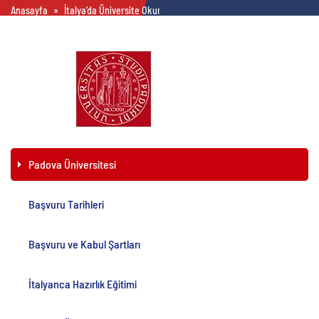
sunar.
Anasayfa
»
İtalya’da Üniversite Okumak
»
Padova Üniversitesi
Padova Üniversitesi
Başvuru Tarihleri
Başvuru ve Kabul Şartları
İtalyanca Hazırlık Eğitimi