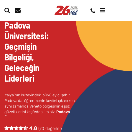
Padova
Üniversitesi:
Geçmişin
Bilgeliği,
Geleceğin
Liderleri
İtalya’nın kuzeyindeki büyüleyici şehir
Padova’da, öğrenmenin keyfini çıkarırken
aynı zamanda Veneto bölgesinin eşsiz
güzelliklerini keşfedebilirsiniz.
Padova
Üniversitesi
, size sadece akademik bir
eğitim değil, aynı zamanda kişisel
4.8
(
70
değerlendirme)
gelişiminiz için de mükemmel bir ortam