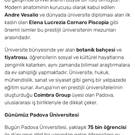
Modern anatominin kurucusu olarak kabul edilen
Andre Vesalio
ve dünyada üniversite diploması alan ilk
kadın olan
Elena Lucrezia Cornaro Piscopia
gibi
önemli isimler bu prestijli üniversitenin mezunları
arasındadır.
Üniversite bünyesinde yer alan
botanik bahçesi
ve
tiyatrosu
, öğrencilerin sosyal ve kültürel hayatlarına
zenginlik katarken, aynı zamanda bilimsel araştırmalara
da ev sahipliği yapmaktadır. Üniversite, hukuk,
mühendislik, sanat ve siyaset gibi geniş bir yelpazede
eğitim sunar. Avrupa’nın en prestijli üniversitelerinin
oluşturduğu
Coimbra Group
üyesi olan Padova,
uluslararası iş birlikleriyle de dikkat çeker.
Günümüz Padova Üniversitesi
Bugün Padova Üniversitesi, yaklaşık
75 bin öğrencisi
ile dünyanın dört bir yanından gelen öğrencilere ev