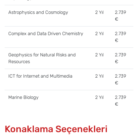
Astrophysics and Cosmology
2 Yıl
2.739
€
Complex and Data Driven Chemistry
2 Yıl
2.739
€
Geophysics for Natural Risks and
2 Yıl
2.739
Resources
€
ICT for Internet and Multimedia
2 Yıl
2.739
€
Marine Biology
2 Yıl
2.739
€
Konaklama Seçenekleri