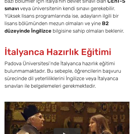
bazı bölümler için İtalya’nın devlet sınavı olan
CEnT-S
sınavı
veya üniversitenin kendi sınavı gerekebilir.
Yüksek lisans programlarında ise, adayların ilgili bir
lisans bölümünden mezun olmaları ve yine
B2
düzeyinde İngilizce
bilgisine sahip olmaları beklenir.
İtalyanca Hazırlık Eğitimi
Padova Üniversitesi’nde İtalyanca hazırlık eğitimi
bulunmamaktadır. Bu sebeple, öğrencilerin başvuru
sürecinde dil yeterliliklerini İngilizce veya İtalyanca
sınavları ile belgelemeleri gerekmektedir.