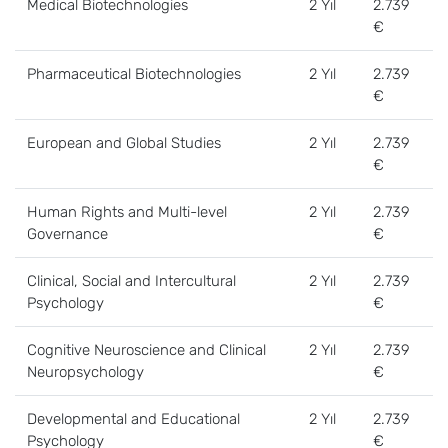
Medical Biotechnologies
2 Yıl
2.739
€
Pharmaceutical Biotechnologies
2 Yıl
2.739
€
European and Global Studies
2 Yıl
2.739
€
Human Rights and Multi-level
2 Yıl
2.739
Governance
€
Clinical, Social and Intercultural
2 Yıl
2.739
Psychology
€
Cognitive Neuroscience and Clinical
2 Yıl
2.739
Neuropsychology
€
Developmental and Educational
2 Yıl
2.739
Psychology
€