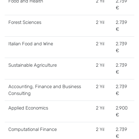
Food and Health
2 Yıl
2.739
€
Forest Sciences
2 Yıl
2.739
€
Italian Food and Wine
2 Yıl
2.739
€
Sustainable Agriculture
2 Yıl
2.739
€
Accounting, Finance and Business
2 Yıl
2.739
Consulting
€
Applied Economics
2 Yıl
2.900
€
Computational Finance
2 Yıl
2.739
€