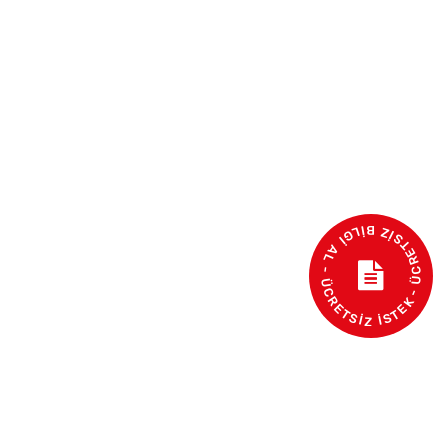
- ÜCRETSİZ BİLGİ AL - ÜCRETSİZ İSTEK