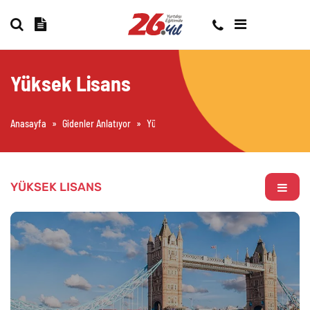
Yüksek Lisans
Anasayfa
»
Gidenler Anlatıyor
»
Yüksek Lisans
(Sayfa 2)
YÜKSEK LISANS