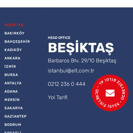
BEŞİKTAŞ
BAKIRKÖY
HEAD OFFICE
BAHÇEŞEHİR
BEŞİKTAŞ
KADIKÖY
ANKARA
Barbaros Blv. 29/10 Beşiktaş
İZMİR
istanbul@elt.com.tr
BURSA
- ÜCRETSİZ BİLGİ AL - ÜCRETSİZ İSTEK
0212 236 0 444
ANTALYA
ADANA
Yol Tarifi
MERSİN
SAKARYA
GAZİANTEP
BODRUM
KOCAELİ