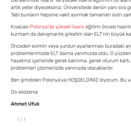
Derslerimize, lisans ve yüksek lisansı eğitimini dil alan
artık yeter diyeceksiniz. Üniversitede dersin yanı sıra ge
Tabi bunların hepsine vakit ayırmak tamamen sizin zam
Kısacası
Polonya'da yüksek lisans
eğitimi öncesi hazırlı
kurmam da danışmanlık şirketim olan ELT’nin büyük katk
Önceden evimin veya yurdun ayarlanması buradaki anlaş
problemlerimizde ELT daima yanımızda oldu. O yüzden E
hayatınız içerisinde gerek barınma, gerek oturum kartı, g
problemleri çözmenizde yanınızda olacaklardır.
Ben şimdiden Polonya’ya HOŞGELDİNİZ diyorum. Bu vas
Do widzenia
Ahmet Ufuk
1
/
1