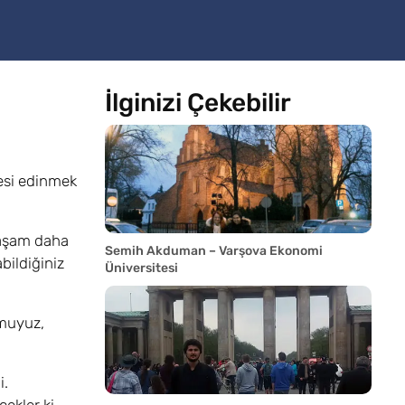
İlginizi Çekebilir
besi edinmek
yaşam daha
Semih Akduman – Varşova Ekonomi
bildiğiniz
Üniversitesi
 muyuz,
i.