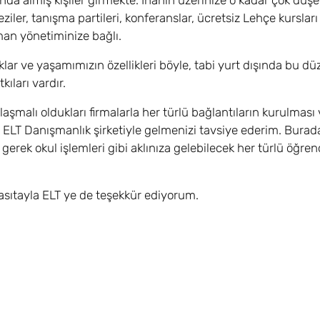
ında almış kişiler girmekte. İnanın üzerinize o kadar çok düşe
ziler, tanışma partileri, konferanslar, ücretsiz Lehçe kursları 
an yönetiminize bağlı.
klar ve yaşamımızın özellikleri böyle, tabi yurt dışında bu dü
ıları vardır.
malı oldukları firmalarla her türlü bağlantıların kurulması
LT Danışmanlık şirketiyle gelmenizi tavsiye ederim. Burada
erek okul işlemleri gibi aklınıza gelebilecek her türlü öğrenci
ıtayla ELT ye de teşekkür ediyorum.