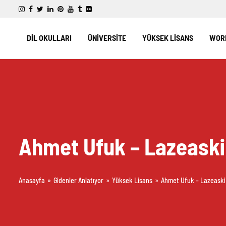
DİL OKULLARI
ÜNİVERSİTE
YÜKSEK LİSANS
WORK
Ahmet Ufuk – Lazeaski 
Anasayfa
»
Gidenler Anlatıyor
»
Yüksek Lisans
»
Ahmet Ufuk – Lazeaski 