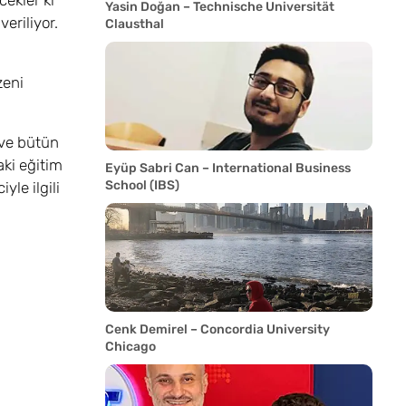
cekler ki
Yasin Doğan – Technische Universität
veriliyor.
Clausthal
zeni
 ve bütün
ki eğitim
Eyüp Sabri Can – International Business
School (IBS)
yle ilgili
Cenk Demirel – Concordia University
Chicago