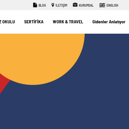
BLOG
İLETİŞİM
KURUMSAL
ENGLISH
Z OKULU
SERTİFİKA
WORK & TRAVEL
Gidenler Anlatıyor