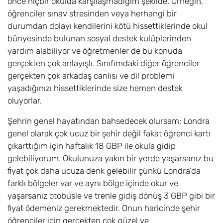
önce hiçbir okulda karşılaşmadığım şekilde. Örneğin,
öğrenciler sınav stresinden veya herhangi bir
durumdan dolayı kendilerini kötü hissettiklerinde okul
bünyesinde bulunan sosyal destek kulüplerinden
yardım alabiliyor ve öğretmenler de bu konuda
gerçekten çok anlayışlı. Sınıfımdaki diğer öğrenciler
gerçekten çok arkadaş canlısı ve dil problemi
yaşadığınızı hissettiklerinde size hemen destek
oluyorlar.
Şehrin genel hayatından bahsedecek olursam; Londra
genel olarak çok ucuz bir şehir değil fakat öğrenci kartı
çıkarttığım için haftalık 18 GBP ile okula gidip
gelebiliyorum. Okulunuza yakın bir yerde yaşarsanız bu
fiyat çok daha ucuza denk gelebilir çünkü Londra’da
farklı bölgeler var ve aynı bölge içinde okur ve
yaşarsanız otobüsle ve trenle gidiş dönüş 3 GBP gibi bir
fiyat ödemeniz gerekmektedir. Onun haricinde şehir
öğrenciler için gerçekten çok güzel ve