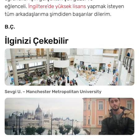
eğlenceli.
İngiltere’de yüksek lisans
yapmak isteyen
tüm arkadaşlarıma şimdiden başarılar dilerim.
B.Ç.
İlginizi Çekebilir
Sevgi U. – Manchester Metropolitan University