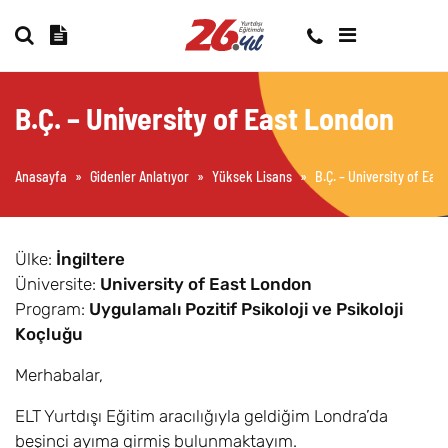
B.Ç. – University of East London
Anasayfa
»
Gidenler Anlatıyor
»
Yüksek Lisans
»
B.Ç. – University of Eas
Ülke:
İngiltere
Üniversite:
University of East London
Program:
Uygulamalı Pozitif Psikoloji ve Psikoloji
Koçluğu
Merhabalar,
ELT Yurtdışı Eğitim aracılığıyla geldiğim Londra’da
beşinci ayıma girmiş bulunmaktayım.