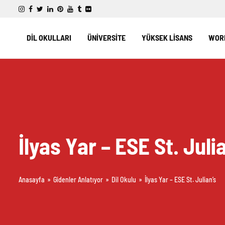
DİL OKULLARI
ÜNİVERSİTE
YÜKSEK LİSANS
WORK
İlyas Yar – ESE St. Juli
Anasayfa
»
Gidenler Anlatıyor
»
Dil Okulu
»
İlyas Yar – ESE St. Julian’s