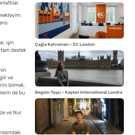
nlattılar.
tmekteyim.
sans
r, işin
Çağla Kahraman – EC London
e tam destek
nin
ili ve
ini bilmek,
lerin de bu
Begüm Taşçı – Kaplan International Londra
mze ve Nur
rasındaki