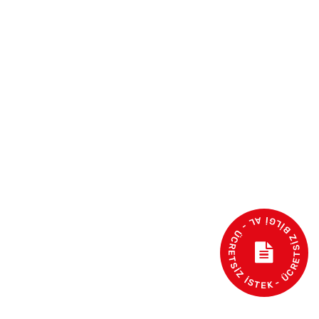
- ÜCRETSİZ BİLGİ AL - ÜCRETSİZ İSTEK