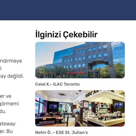
İlginizi Çekebilir
lendirmeye
l
ay değildi.
Celal K.- ILAC Toronto
er ve
ı görmemi
du.
Gateway
er. Bu
Nehir Ö. – ESE St. Julian’s