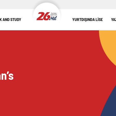
 AND STUDY
YURTDIŞINDA LİSE
YA
an’s