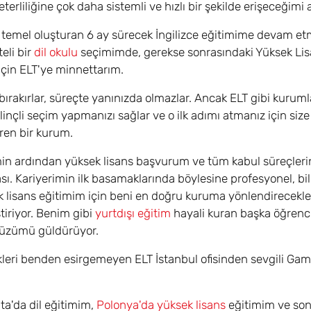
erliliğine çok daha sistemli ve hızlı bir şekilde erişeceğimi a
n temel oluşturan 6 ay sürecek İngilizce eğitimime devam e
eli bir
dil okulu
seçimimde, gerekse sonrasındaki Yüksek Li
 için ELT'ye minnettarım.
 bırakırlar, süreçte yanınızda olmazlar. Ancak ELT gibi kurumla
ilinçli seçim yapmanızı sağlar ve o ilk adımı atmanız için siz
eren bir kurum.
imin ardından yüksek lisans başvurum ve tüm kabul süreçleri
. Kariyerimin ilk basamaklarında böylesine profesyonel, bilg
 lisans eğitimim için beni en doğru kuruma yönlendirecekler
iriyor. Benim gibi
yurtdışı eğitim
hayali kuran başka öğrenci
yüzümü güldürüyor.
kleri benden esirgemeyen ELT İstanbul ofisinden sevgili Ga
a'da dil eğitimim,
Polonya'da yüksek lisans
eğitimim ve son