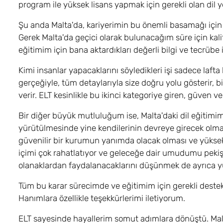
program ile yüksek lisans yapmak için gerekli olan dil yet
Şu anda Malta'da, kariyerimin bu önemli basamağı içi
Gerek Malta'da geçici olarak bulunacağım süre için kalit
eğitimim için bana aktardıkları değerli bilgi ve tecrübe
Kimi insanlar yapacaklarını söyledikleri işi sadece lafta
gerçeğiyle, tüm detaylarıyla size doğru yolu gösterir, b
verir. ELT kesinlikle bu ikinci kategoriye giren, güven v
Bir diğer büyük mutluluğum ise, Malta'daki dil eğitim
yürütülmesinde yine kendilerinin devreye girecek olması
güvenilir bir kurumun yanımda olacak olması ve yüksek
içimi çok rahatlatıyor ve geleceğe dair umudumu pekişt
olanaklardan faydalanacaklarını düşünmek de ayrıca 
Tüm bu karar sürecimde ve eğitimim için gerekli deste
Hanımlara özellikle teşekkürlerimi iletiyorum.
ELT sayesinde hayallerim somut adımlara dönüştü. Malt