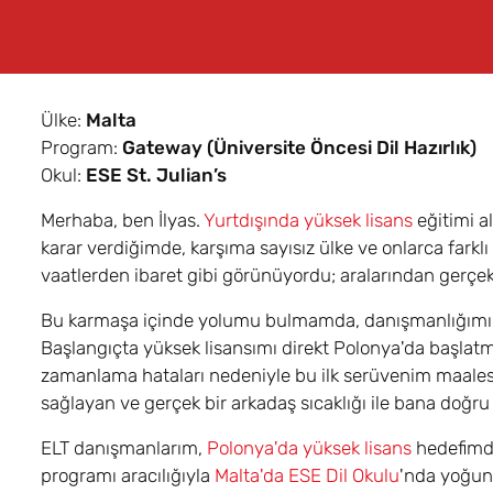
Ülke:
Malta
Program:
Gateway (Üniversite Öncesi Dil Hazırlık)
Okul:
ESE St. Julian’s
Merhaba, ben İlyas.
Yurtdışında yüksek lisans
eğitimi a
karar verdiğimde, karşıma sayısız ülke ve onlarca farklı
vaatlerden ibaret gibi görünüyordu; aralarından gerçek 
Bu karmaşa içinde yolumu bulmamda, danışmanlığımı ü
Başlangıçta yüksek lisansımı direkt Polonya'da başlatma
zamanlama hataları nedeniyle bu ilk serüvenim maalese
sağlayan ve gerçek bir arkadaş sıcaklığı ile bana doğr
ELT danışmanlarım,
Polonya'da yüksek lisans
hedefimde
programı aracılığıyla
Malta'da ESE Dil Okulu
'nda yoğun 