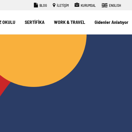
BLOG
İLETİŞİM
KURUMSAL
ENGLISH
Z OKULU
SERTİFİKA
WORK & TRAVEL
Gidenler Anlatıyor