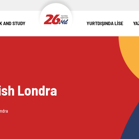
 AND STUDY
YURTDIŞINDA LİSE
YA
ish Londra
ondra