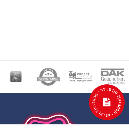
- ÜCRETSİZ BİLGİ AL - ÜCRETSİZ İSTEK