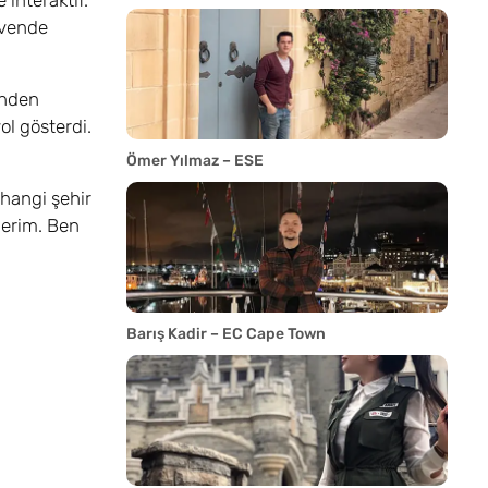
 interaktif.
üvende
inden
l gösterdi.
Ömer Yılmaz – ESE
 hangi şehir
derim. Ben
Barış Kadir – EC Cape Town