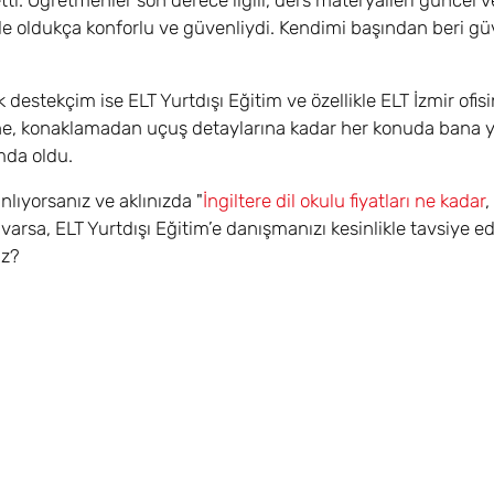
ti. Öğretmenler son derece ilgili, ders materyalleri güncel ve
 oldukça konforlu ve güvenliydi. Kendimi başından beri g
destekçim ise ELT Yurtdışı Eğitim ve özellikle ELT İzmir ofis
e, konaklamadan uçuş detaylarına kadar her konuda bana yo
mda oldu.
nlıyorsanız ve aklınızda "
İngiltere dil okulu fiyatları ne kadar
,
arsa, ELT Yurtdışı Eğitim’e danışmanızı kesinlikle tavsiye e
ız?