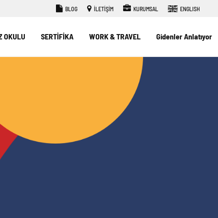
BLOG
İLETİŞİM
KURUMSAL
ENGLISH
Z OKULU
SERTİFİKA
WORK & TRAVEL
Gidenler Anlatıyor