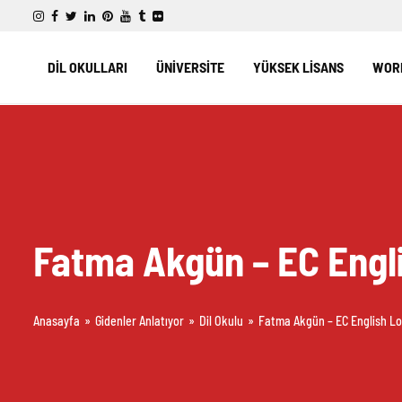
DİL OKULLARI
ÜNİVERSİTE
YÜKSEK LİSANS
WORK
Fatma Akgün – EC Engl
Anasayfa
»
Gidenler Anlatıyor
»
Dil Okulu
»
Fatma Akgün – EC English L