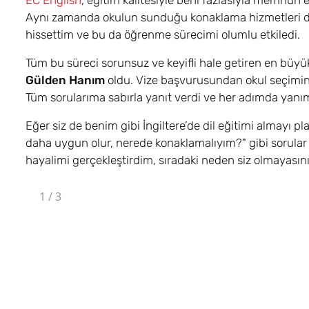
EC English
, eğitim kalitesiyle beni fazlasıyla memnun et
Aynı zamanda okulun sunduğu konaklama hizmetleri de
hissettim ve bu da öğrenme sürecimi olumlu etkiledi.
Tüm bu süreci sorunsuz ve keyifli hale getiren en büyük 
Gülden Hanım
oldu. Vize başvurusundan okul seçimin
Tüm sorularıma sabırla yanıt verdi ve her adımda yanı
Eğer siz de benim gibi İngiltere’de dil eğitimi almayı pla
daha uygun olur, nerede konaklamalıyım?" gibi sorular v
hayalimi gerçekleştirdim, sıradaki neden siz olmayasın
1
/
3