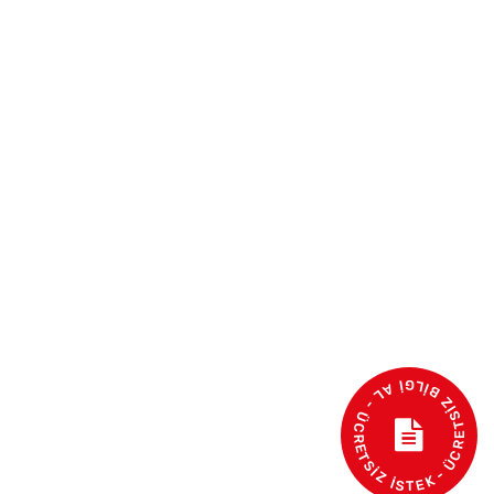
- ÜCRETSİZ BİLGİ AL - ÜCRETSİZ İSTEK