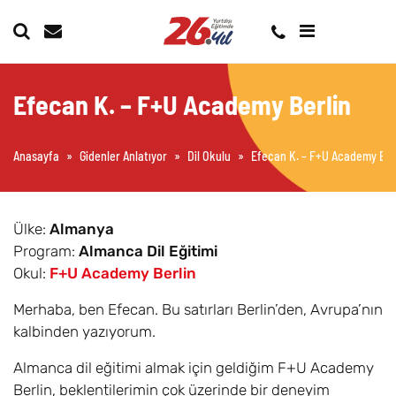
Efecan K. – F+U Academy Berlin
Anasayfa
»
Gidenler Anlatıyor
»
Dil Okulu
»
Efecan K. – F+U Academy Ber
Ülke:
Almanya
Program:
Almanca Dil Eğitimi
Okul:
F+U Academy Berlin
Merhaba, ben Efecan. Bu satırları Berlin’den, Avrupa’nın
kalbinden yazıyorum.
Almanca dil eğitimi almak için geldiğim F+U Academy
Berlin, beklentilerimin çok üzerinde bir deneyim