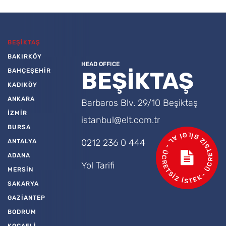
BEŞİKTAŞ
BAKIRKÖY
HEAD OFFICE
BAHÇEŞEHİR
BEŞİKTAŞ
KADIKÖY
ANKARA
Barbaros Blv. 29/10 Beşiktaş
İZMİR
istanbul@elt.com.tr
BURSA
- ÜCRETSİZ BİLGİ AL - ÜCRETSİZ İSTEK
0212 236 0 444
ANTALYA
ADANA
Yol Tarifi
MERSİN
SAKARYA
GAZİANTEP
BODRUM
KOCAELİ