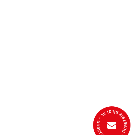
- ÜCRETSİZ BİLGİ AL - ÜCRETSİZ İSTEK