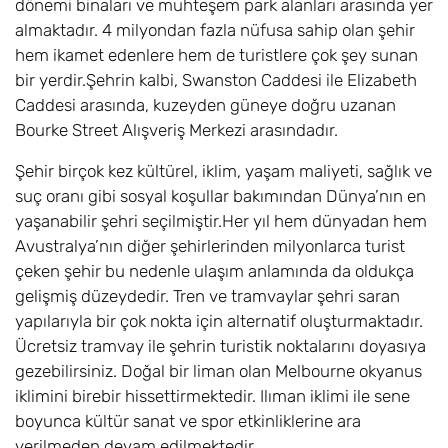
dönemi binaları ve muhteşem park alanları arasında yer
almaktadır. 4 milyondan fazla nüfusa sahip olan şehir
hem ikamet edenlere hem de turistlere çok şey sunan
bir yerdir.Şehrin kalbi, Swanston Caddesi ile Elizabeth
Caddesi arasında, kuzeyden güneye doğru uzanan
Bourke Street Alışveriş Merkezi arasındadır.
Şehir birçok kez kültürel, iklim, yaşam maliyeti, sağlık ve
suç oranı gibi sosyal koşullar bakımından Dünya’nın en
yaşanabilir şehri seçilmiştir.Her yıl hem dünyadan hem
Avustralya’nın diğer şehirlerinden milyonlarca turist
çeken şehir bu nedenle ulaşım anlamında da oldukça
gelişmiş düzeydedir. Tren ve tramvaylar şehri saran
yapılarıyla bir çok nokta için alternatif oluşturmaktadır.
Ücretsiz tramvay ile şehrin turistik noktalarını doyasıya
gezebilirsiniz. Doğal bir liman olan Melbourne okyanus
iklimini birebir hissettirmektedir. Ilıman iklimi ile sene
boyunca kültür sanat ve spor etkinliklerine ara
verilmeden devam edilmektedir.