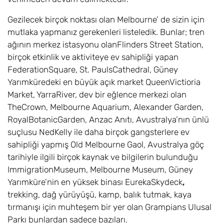
Gezilecek birçok noktası olan Melbourne’ de sizin için
mutlaka yapmanız gerekenleri listeledik. Bunlar; tren
ağının merkez istasyonu olanFlinders Street Station,
birçok etkinlik ve aktiviteye ev sahipliği yapan
FederationSquare, St. PaulsCathedral, Güney
Yarımküredeki en büyük açık market QueenVictioria
Market, YarraRiver, dev bir eğlence merkezi olan
TheCrown, Melbourne Aquarium, Alexander Garden,
RoyalBotanicGarden, Anzac Anıtı, Avustralya’nın ünlü
suçlusu NedKelly ile daha birçok gangsterlere ev
sahipliği yapmış Old Melbourne Gaol, Avustralya göç
tarihiyle ilgili birçok kaynak ve bilgilerin bulunduğu
ImmigrationMuseum, Melbourne Museum, Güney
Yarımküre’nin en yüksek binası EurekaSkydeck
,
trekking, dağ yürüyüşü, kamp, balık tutmak, kaya
tırmanışı için muhteşem bir yer olan Grampians Ulusal
Parkı bunlardan sadece bazıları.