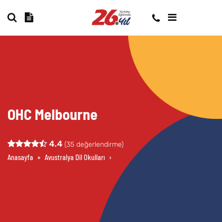
OHC Melbourne
4.4
(
35
değerlendirme)
Anasayfa
»
Avustralya Dil Okulları
»
Melbourne Dil Okulları
»
OHC Melbou