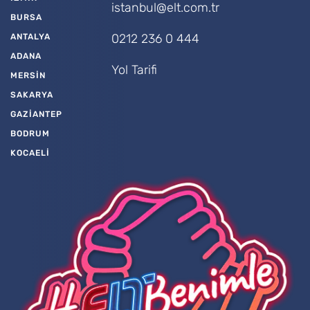
istanbul@elt.com.tr
BURSA
0212 236 0 444
ANTALYA
ADANA
Yol Tarifi
MERSİN
SAKARYA
GAZİANTEP
BODRUM
KOCAELİ