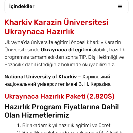
İçindekiler
Kharkiv Karazin Üniversitesi
Ukraynaca Hazırlık
Ukrayna'da üniversite eğitimi öncesi Kharkiv Karazin
Üniversitesinde
Ukraynaca dil eğitimi
alabilir, hazırlık
programını tamamladıktan sonra TIP, Diş Hekimliği ve
Eczacılık dahil istediğiniz bölümde okuyabilirsiniz.
National University of Kharkiv – Харківський
національний університет імені В. Н. Каразіна
Ukraynaca Hazırlık Paketi (2.820$)
Hazırlık Program Fiyatlarına Dahil
Olan Hizmetlerimiz
Bir akademik yıl hazırlık eğitimi ve ücreti
Bir yıllık devlet yurdu konaklaması (3-4 kişilik