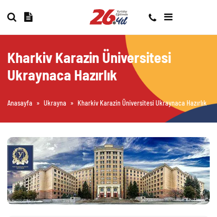
Kharkiv Karazin Üniversitesi
Ukraynaca Hazırlık
Anasayfa
»
Ukrayna
»
Kharkiv Karazin Üniversitesi Ukraynaca Hazırlık