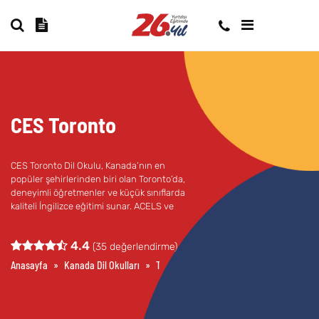
CES Toronto
CES Toronto Dil Okulu, Kanada’nın en
popüler şehirlerinden biri olan Toronto’da,
deneyimli öğretmenler ve küçük sınıflarda
kaliteli İngilizce eğitimi sunar. ACELS ve
British Council akreditasyonlu.
4.4
(
35
değerlendirme)
Anasayfa
»
Kanada Dil Okulları
»
Toronto Dil Okulları
»
CES Toronto