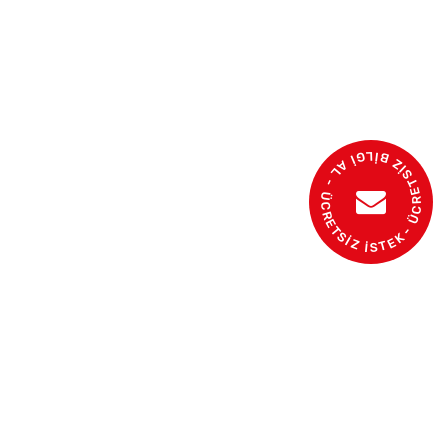
- ÜCRETSİZ BİLGİ AL - ÜCRETSİZ İSTEK