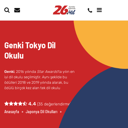
Genki Tokyo Dil
Okulu
Genki
, 2016 yılında
Star Awards
‘ta yılın en
iyi dil okulu seçilmiştir. Aynı şekilde bu
ödülleri 2018 ve 2019 yılında alarak, bu
ödülü birçok kez alan tek dil okulu
unvanına sahiptir.
4.4
(
35
değerlendirme)
Anasayfa
»
Japonya Dil Okulları
»
Tokyo Dil Okulları
»
Genki Tokyo Dil Ok