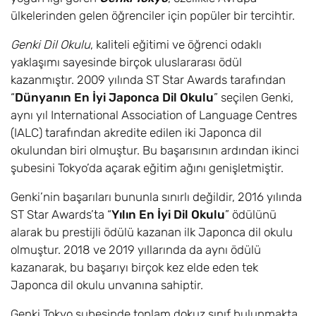
ülkelerinden gelen öğrenciler için popüler bir tercihtir.
Genki Dil Okulu
, kaliteli eğitimi ve öğrenci odaklı
yaklaşımı sayesinde birçok uluslararası ödül
kazanmıştır. 2009 yılında ST Star Awards tarafından
“
Dünyanın En İyi Japonca Dil Okulu
” seçilen Genki,
aynı yıl International Association of Language Centres
(IALC) tarafından akredite edilen iki Japonca dil
okulundan biri olmuştur. Bu başarısının ardından ikinci
şubesini Tokyo’da açarak eğitim ağını genişletmiştir.
Genki’nin başarıları bununla sınırlı değildir, 2016 yılında
ST Star Awards’ta “
Yılın En İyi Dil Okulu
” ödülünü
alarak bu prestijli ödülü kazanan ilk Japonca dil okulu
olmuştur. 2018 ve 2019 yıllarında da aynı ödülü
kazanarak, bu başarıyı birçok kez elde eden tek
Japonca dil okulu unvanına sahiptir.
Genki Tokyo şubesinde toplam dokuz sınıf bulunmakta