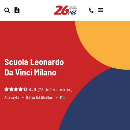
Scuola Leonardo
Da Vinci Milano
4.4
(
36
değerlendirme)
Anasayfa
»
İtalya Dil Okulları
»
Milano Dil Okulları
»
Scuola Leonardo Da V