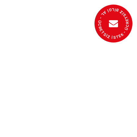
- ÜCRETSİZ BİLGİ AL - ÜCRETSİZ İSTEK