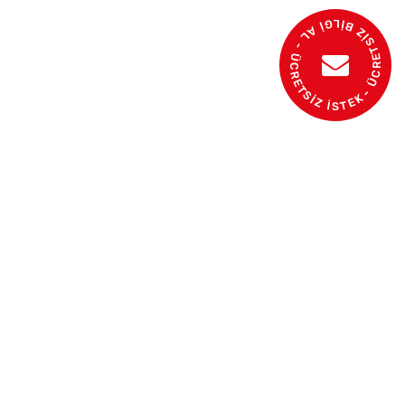
- ÜCRETSİZ BİLGİ AL - ÜCRETSİZ İSTEK