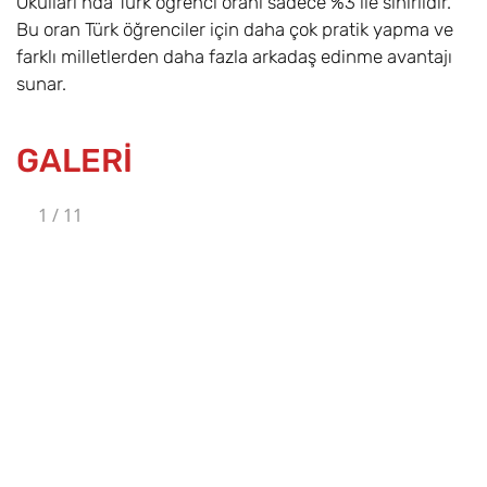
Okulları’nda Türk öğrenci oranı sadece %3 ile sınırlıdır.
Bu oran Türk öğrenciler için daha çok pratik yapma ve
farklı milletlerden daha fazla arkadaş edinme avantajı
sunar.
GALERİ
1
/
11