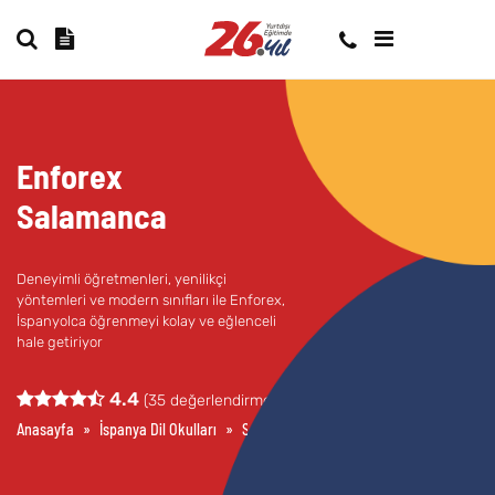
Enforex
Salamanca
Deneyimli öğretmenleri, yenilikçi
yöntemleri ve modern sınıfları ile Enforex,
İspanyolca öğrenmeyi kolay ve eğlenceli
hale getiriyor
4.4
(
35
değerlendirme)
Anasayfa
»
İspanya Dil Okulları
»
Salamanca Dil Okulları
»
Enforex Sala