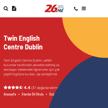
Twin English
Centre Dublin
Twin English Centre Dublin, yetkili
kurumlar tarafından akredite edilmiş ve
denizaşırı ülkelerdeki öğrenciler için çok
çeşitli İngilizce kursları, işe yerleştirme
fırsatlarıyla öğrencilerine 1993 yılından
beri hizmet vermektedir. Greenwich,
4.4
(
37
değerlendirme)
Eastbourne ve Dublin’deki lokasyonlarıyla,
gereksinimlerinize uygun kurslar veya
Anasayfa
»
İrlanda Dil Okulu
»
Dublin Dil Okulları
»
Twin English Centre D
konaklama seçenekleri için, standart ve
kişiye özel programlara sahiptir.