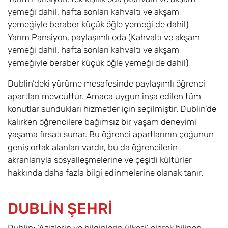
yemeği dahil, hafta sonları kahvaltı ve akşam
yemeğiyle beraber küçük öğle yemeği de dahil)
Yarım Pansiyon, paylaşımlı oda (Kahvaltı ve akşam
yemeği dahil, hafta sonları kahvaltı ve akşam
yemeğiyle beraber küçük öğle yemeği de dahil)
Dublin’deki yürüme mesafesinde paylaşımlı öğrenci
apartları mevcuttur. Amaca uygun inşa edilen tüm
konutlar sundukları hizmetler için seçilmiştir. Dublin’de
kalırken öğrencilere bağımsız bir yaşam deneyimi
yaşama fırsatı sunar. Bu öğrenci apartlarının çoğunun
geniş ortak alanları vardır, bu da öğrencilerin
akranlarıyla sosyalleşmelerine ve çeşitli kültürler
hakkında daha fazla bilgi edinmelerine olanak tanır.
DUBLİN ŞEHRİ