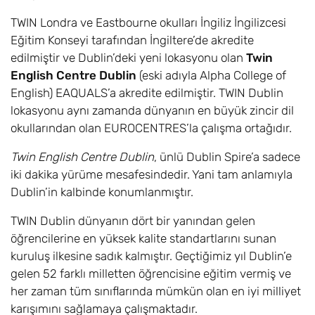
TWIN Londra ve Eastbourne okulları İngiliz İngilizcesi
Eğitim Konseyi tarafından İngiltere’de akredite
edilmiştir ve Dublin’deki yeni lokasyonu olan
Twin
English Centre Dublin
(eski adıyla Alpha College of
English) EAQUALS’a akredite edilmiştir. TWIN Dublin
lokasyonu aynı zamanda dünyanın en büyük zincir dil
okullarından olan EUROCENTRES’la çalışma ortağıdır.
Twin English Centre Dublin
, ünlü Dublin Spire’a sadece
iki dakika yürüme mesafesindedir. Yani tam anlamıyla
Dublin’in kalbinde konumlanmıştır.
TWIN Dublin dünyanın dört bir yanından gelen
öğrencilerine en yüksek kalite standartlarını sunan
kuruluş ilkesine sadık kalmıştır. Geçtiğimiz yıl Dublin’e
gelen 52 farklı milletten öğrencisine eğitim vermiş ve
her zaman tüm sınıflarında mümkün olan en iyi milliyet
karışımını sağlamaya çalışmaktadır.