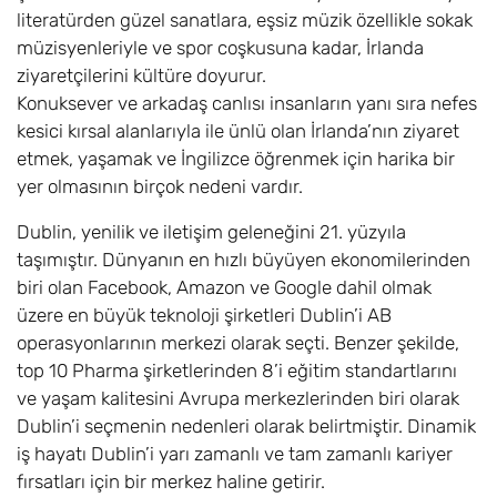
literatürden güzel sanatlara, eşsiz müzik özellikle sokak
müzisyenleriyle ve spor coşkusuna kadar, İrlanda
ziyaretçilerini kültüre doyurur.
Konuksever ve arkadaş canlısı insanların yanı sıra nefes
kesici kırsal alanlarıyla ile ünlü olan İrlanda’nın ziyaret
etmek, yaşamak ve İngilizce öğrenmek için harika bir
yer olmasının birçok nedeni vardır.
Dublin, yenilik ve iletişim geleneğini 21. yüzyıla
taşımıştır. Dünyanın en hızlı büyüyen ekonomilerinden
biri olan Facebook, Amazon ve Google dahil olmak
üzere en büyük teknoloji şirketleri Dublin’i AB
operasyonlarının merkezi olarak seçti. Benzer şekilde,
top 10 Pharma şirketlerinden 8’i eğitim standartlarını
ve yaşam kalitesini Avrupa merkezlerinden biri olarak
Dublin’i seçmenin nedenleri olarak belirtmiştir. Dinamik
iş hayatı Dublin’i yarı zamanlı ve tam zamanlı kariyer
fırsatları için bir merkez haline getirir.