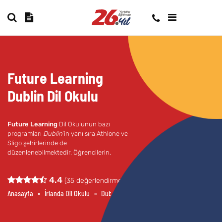
Future Learning
Dublin Dil Okulu
Future Learning
Dil Okulunun bazı
programları
Dublin
’in yanı sıra Athlone ve
Sligo şehirlerinde de
düzenlenebilmektedir. Öğrencilerin,
araştırmalarını yaparken eğitim alacakları
şehri de iyi öğrenmelerinde fayda vardır.
4.4
(
35
değerlendirme)
ELT
bu süreçte, hangi şehirde eğitim
aldığınız farketmeksizin ulaşım, beslenme,
Anasayfa
»
İrlanda Dil Okulu
»
Dublin Dil Okulları
»
Future Learning Dubli
konaklama ve eğlence gibi konularda
yardımcı olacak, fikirler sunacaktır.