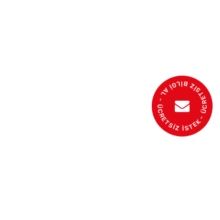
- ÜCRETSİZ BİLGİ AL - ÜCRETSİZ İSTEK