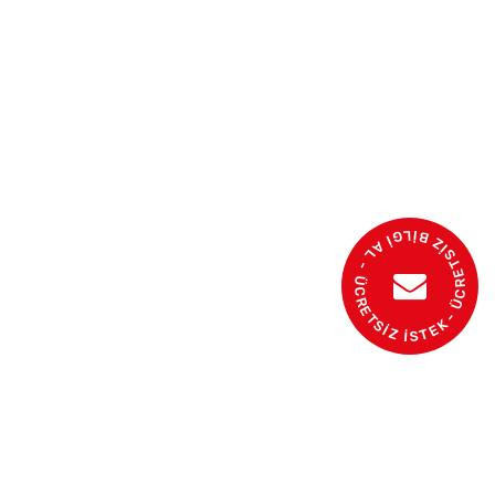
- ÜCRETSİZ BİLGİ AL - ÜCRETSİZ İSTEK