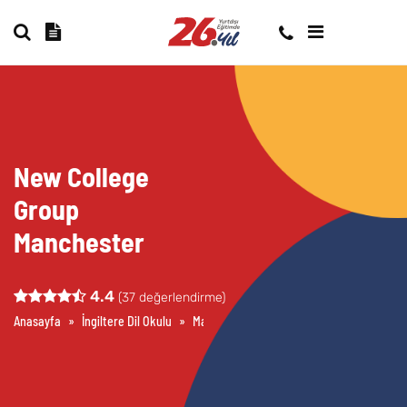
New College
Group
Manchester
4.4
(
37
değerlendirme)
Anasayfa
»
İngiltere Dil Okulu
»
Manchester Dil Okulları
»
New College G