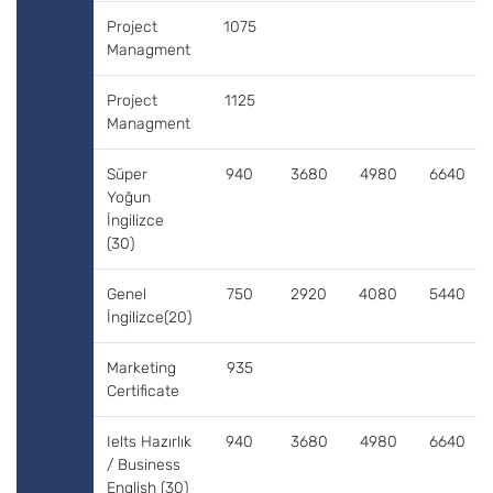
Project
1075
Managment
Project
1125
Managment
Süper
940
3680
4980
6640
Yoğun
İngilizce
(30)
Genel
750
2920
4080
5440
İngilizce(20)
Marketing
935
Certificate
Ielts Hazırlık
940
3680
4980
6640
/ Business
English (30)