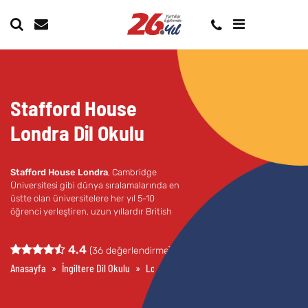
Stafford House
Londra Dil Okulu
Stafford House Londra
, Cambridge
Üniversitesi gibi dünya sıralamalarında en
üstte olan üniversitelere her yıl 5-10
öğrenci yerleştiren, uzun yıllardır British
Council tarafından akredite olan, prestiji
yüksek bir eğitim kurumudur.
4.4
(
36
değerlendirme)
Anasayfa
»
İngiltere Dil Okulu
»
Londra Dil Okulları
»
Stafford House Lon