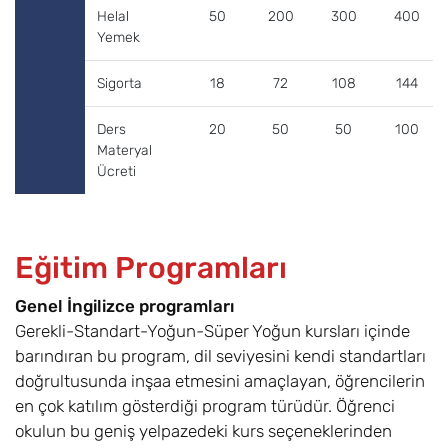
Helal
50
200
300
400
Yemek
Sigorta
18
72
108
144
Ders
20
50
50
100
Materyal
Ücreti
Eğitim Programları
Genel İngilizce programları
Gerekli-Standart-Yoğun-Süper Yoğun kursları içinde
barındıran bu program, dil seviyesini kendi standartları
doğrultusunda inşaa etmesini amaçlayan, öğrencilerin
en çok katılım gösterdiği program türüdür. Öğrenci
okulun bu geniş yelpazedeki kurs seçeneklerinden