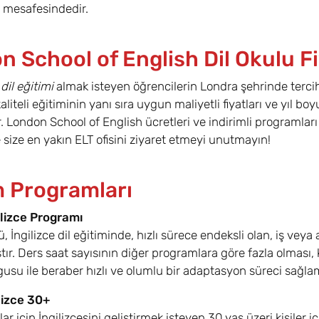
 mesafesindedir.
 School of English Dil Okulu Fi
 dil eğitimi
almak isteyen öğrencilerin Londra şehrinde tercih
e kaliteli eğitiminin yanı sıra uygun maliyetli fiyatları ve yı
 London School of English ücretleri ve indirimli programları ile
size en yakın ELT ofisini ziyaret etmeyi unutmayın!
m Programları
lizce Programı
ü, İngilizce dil eğitiminde, hızlı sürece endeksli olan, iş vey
tır. Ders saat sayısının diğer programlara göre fazla olmas
su ile beraber hızlı ve olumlu bir adaptasyon süreci sağla
lizce 30+
ar için İngilizcesini geliştirmek isteyen 30 yaş üzeri kişiler 