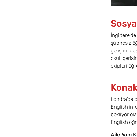
Sosyal
İngiltere’d
şüphesiz öğ
gelişimi de
okul içerisi
ekipleri öğr
Konak
Londra’da d
English’in 
bekliyor ol
English öğr
Aile Yanı