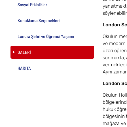
Sosyal Etkinlikler
yansıtmakta.
söylenebilir
Konaklama Seçenekleri
London Sc
Londra Şehri ve Öğrenci Yaşamı
Okulun merk
ve modern 
üzeri öğrenc
GALERİ
sunmakta, a
vermektedir
HARİTA
Aynı zaman
London Sch
Okulun Hol
bölgelerind
hukuk öğren
bölgesinin 
mağaza ve r