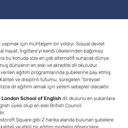
ıç yapmak için muhteşem bir yoldur. Sosyal devlet
al hayat, İngiltere’yi kendi ülkelerinden bağımsız
dra bu konuda size en çok alternatifi sunacak dünya
lmuş dünyanın en eski ve akredite dil okuludur.
u verilen eğitim programlarında şubelerine pay etmiş
liteli ve disiplinli tutumu, süregelen “bireysel
zce dil eğitimi almak için yeterli sebepler olacaktır.
,
London School of English
dil okulunu en yukarılara
nglish üyesi olup en eski British Council
ır.
tcroft Square gibi 2 harika alanda bulunan şubelere
aliteli ve etkili bir eğitim modelini öğrencilere