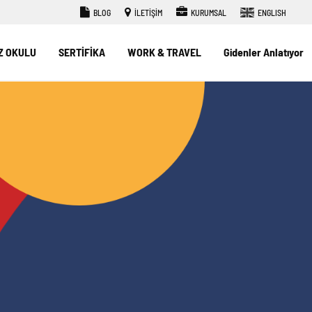
BLOG
İLETİŞİM
KURUMSAL
ENGLISH
Z OKULU
SERTİFİKA
WORK & TRAVEL
Gidenler Anlatıyor