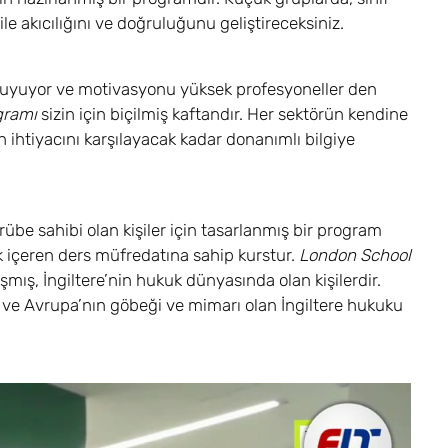
e akıcılığını ve doğruluğunu geliştireceksiniz.
aç duyuyor ve motivasyonu yüksek profesyoneller den
ogramı
sizin için biçilmiş kaftandır. Her sektörün kendine
ın ihtiyacını karşılayacak kadar donanımlı bilgiye
übe sahibi olan kişiler için tasarlanmış bir program
ık içeren ders müfredatına sahip kurstur.
London School
mış, İngiltere’nin hukuk dünyasında olan kişilerdir.
ir ve Avrupa’nın göbeği ve mimarı olan İngiltere hukuku