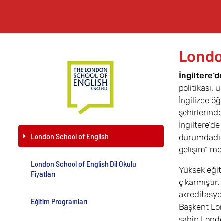
Londo
İngiltere’d
politikası,
İngilizce ö
şehirlerind
İngiltere’d
London School of English
durumdadır.
gelişim” me
London School of English Dil Okulu
Yüksek eğit
Fiyatları
çıkarmıştır.
akreditasyo
Eğitim Programları
Başkent Lo
sahip London