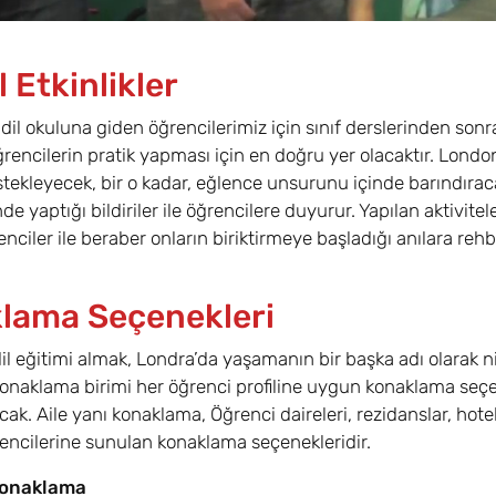
 Etkinlikler
e dil okuluna giden öğrencilerimiz için sınıf derslerinden sonr
rencilerin pratik yapması için en doğru yer olacaktır. London
stekleyecek, bir o kadar, eğlence unsurunu içinde barındırac
nde yaptığı bildiriler ile öğrencilere duyurur. Yapılan aktivit
enciler ile beraber onların biriktirmeye başladığı anılara rehb
lama Seçenekleri
il eğitimi almak, Londra’da yaşamanın bir başka adı olarak ni
konaklama birimi her öğrenci profiline uygun konaklama seçene
acak. Aile yanı konaklama, Öğrenci daireleri, rezidanslar, ho
encilerine sunulan konaklama seçenekleridir.
 Konaklama