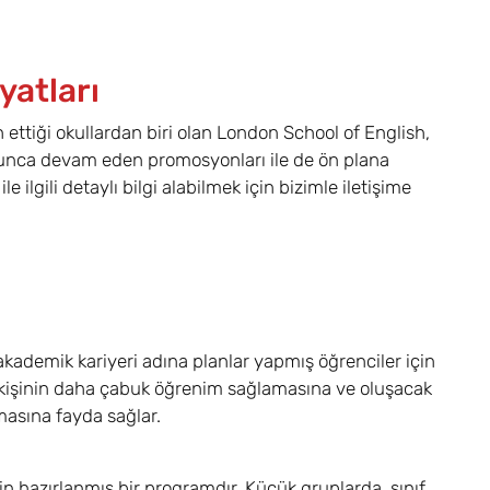
yatları
 ettiği okullardan biri olan London School of English,
l boyunca devam eden promosyonları ile de ön plana
 ilgili detaylı bilgi alabilmek için bizimle iletişime
a akademik kariyeri adına planlar yapmış öğrenciler için
ı, kişinin daha çabuk öğrenim sağlamasına ve oluşacak
masına fayda sağlar.
için hazırlanmış bir programdır. Küçük gruplarda, sınıf