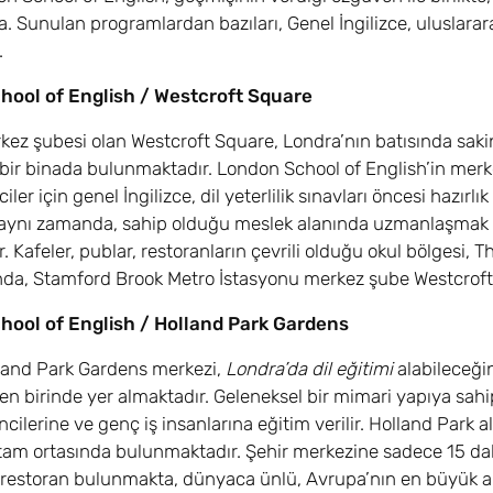
 Sunulan programlardan bazıları, Genel İngilizce, uluslararası 
.
hool of English / Westcroft Square
ez şubesi olan Westcroft Square, Londra’nın batısında sakin,
bir binada bulunmaktadır. London School of English’in merk
iler için genel İngilizce, dil yeterlilik sınavları öncesi hazırlı
ynı zamanda, sahip olduğu meslek alanında uzmanlaşmak iste
. Kafeler, publar, restoranların çevrili olduğu okul bölgesi, 
da, Stamford Brook Metro İstasyonu merkez şube Westcroft a
ool of English / Holland Park Gardens
land Park Gardens merkezi,
Londra’da dil eğitimi
alabileceği
en birinde yer almaktadır. Geleneksel bir mimari yapıya sahi
cilerine ve genç iş insanlarına eğitim verilir. Holland Park 
tam ortasında bulunmaktadır. Şehir merkezine sadece 15 dak
estoran bulunmakta, dünyaca ünlü, Avrupa’nın en büyük alışv