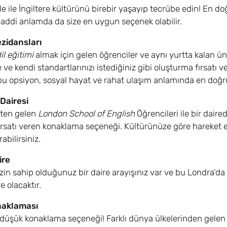
 aile ile İngiltere kültürünü birebir yaşayıp tecrübe edin! En 
ddi anlamda da size en uygun seçenek olabilir.
zidansları
il eğitimi
almak için gelen öğrenciler ve aynı yurtta kalan ün
 ve kendi standartlarınızı istediğiniz gibi oluşturma fırsat
bu opsiyon, sosyal hayat ve rahat ulaşım anlamında en doğru 
Dairesi
etten gelen
London School of English
Öğrencileri ile bir daire
rsatı veren konaklama seçeneği. Kültürünüze göre hareket ed
abilirsiniz.
ire
sizin sahip olduğunuz bir daire arayışınız var ve bu Londra’da 
e olacaktır.
naklaması
 düşük konaklama seçeneği! Farklı dünya ülkelerinden gelen