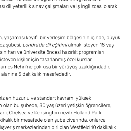
dil yeterlilik sınav çalışmaları ve İş İngilizcesi olarak
 yaşaması keyifli bir yerleşim bölgesinin içinde, büyük
ez şubesi,
Londra’da dil eğitimi
almak isteyen 18 yaş
k sınıfları ve üniversite öncesi hazırlık programları
yen kişiler için tasarlanmış özel kurslar
Thames Nehri’ne çok kısa bir yürüyüş uzaklığındadır.
lanına 5 dakikalık mesafededir.
niz en huzurlu ve standart kavramı yüksek
p olan bu şubede, 30 yaş üzeri yetişkin öğrencilere,
alanı, Chelsea ve Kensington nezih Holland Park
ikalık bir mesafede olan şube civarında, onlarca
eriş merkezlerinden biri olan Westfield 10 dakikalık