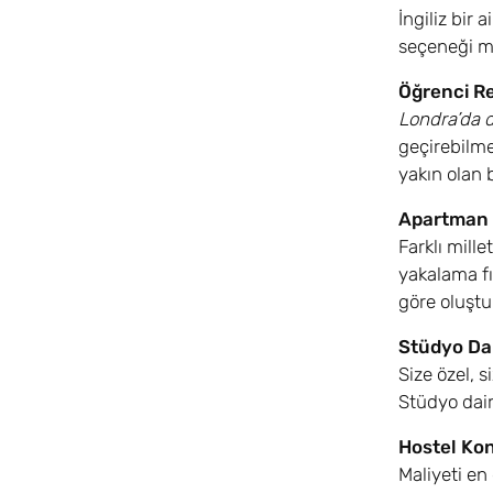
İngiliz bir
seçeneği ma
Öğrenci Re
Londra’da d
geçirebilme
yakın olan 
Apartman 
Farklı mill
yakalama fı
göre oluştur
Stüdyo Da
Size özel, 
Stüdyo dair
Hostel Ko
Maliyeti en