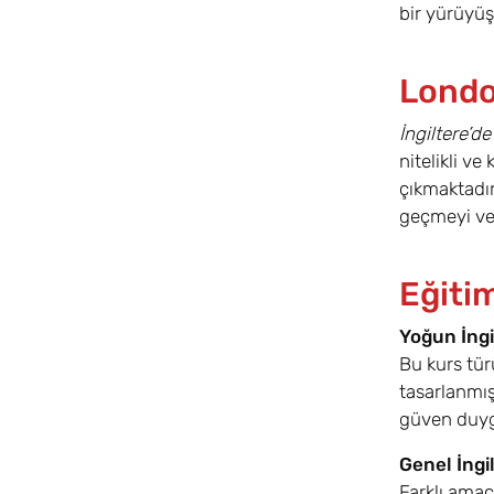
bir yürüyüş
London
İngiltere’de
nitelikli v
çıkmaktadır.
geçmeyi ve 
Eğiti
Yoğun İngi
Bu kurs tür
tasarlanmış
güven duygu
Genel İngi
Farklı amaçl