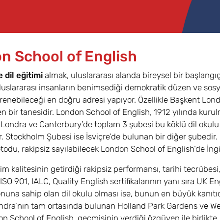
n School of English
e dil eğitimi
almak, uluslararası alanda bireysel bir başlang
 uluslararası insanların benimsediği demokratik düzen ve sosy
ğrenebileceği en doğru adresi yapıyor. Özellikle Başkent Lon
en bir tanesidir. London School of English, 1912 yılında kuru
e Londra ve Canterbury’de toplam 3 şubesi bu köklü dil okul
 Stockholm Şubesi ise İsviçre’de bulunan bir diğer şubedir. Ka
todu, rakipsiz sayılabilecek London School of English‘de İngili
im kalitesinin getirdiği rakipsiz performansı, tarihi tecrübesi
 ISO 901, IALC, Quality English sertifikalarının yanı sıra UK E
nuna sahip olan dil okulu olması ise, bunun en büyük kanıtıd
ndra’nın tam ortasında bulunan Holland Park Gardens ve Wes
 School of English, geçmişinin verdiği özgüven ile birlikte, k