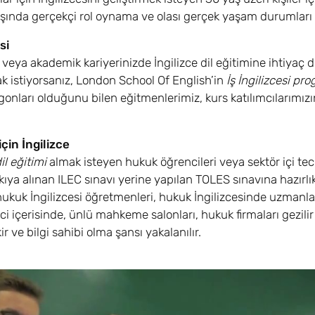
ışında gerçekçi rol oynama ve olası gerçek yaşam durumları il
si
z veya akademik kariyerinizde İngilizce dil eğitimine ihtiy
k istiyorsanız, London School Of English’in
İş İngilizcesi pr
jargonları olduğunu bilen eğitmenlerimiz, kurs katılımcılarımız
çin İngilizce
il eğitimi
almak isteyen hukuk öğrencileri veya sektör içi tecr
kıya alınan ILEC sınavı yerine yapılan TOLES sınavına hazırl
ukuk İngilizcesi öğretmenleri, hukuk İngilizcesinde uzmanlaş
ci içerisinde, ünlü mahkeme salonları, hukuk firmaları gezil
ikir ve bilgi sahibi olma şansı yakalanılır.