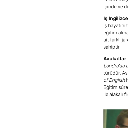
içinde ve d
İş İngilizce
İş hayatını
eğitim alma
ait farklı 
sahiptir.
Avukatlar i
Londra’da d
türüdür. As
of English
h
Eğitim süre
ile alakalı f