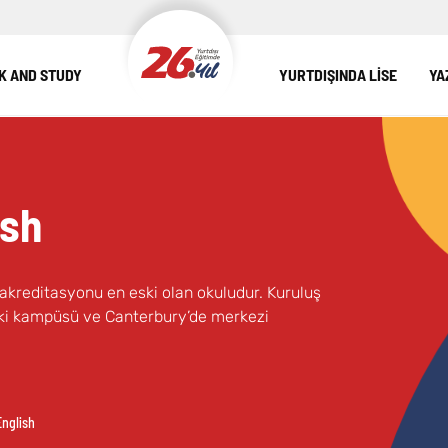
 AND STUDY
YURTDIŞINDA LİSE
YA
ish
da akreditasyonu en eski olan okuludur. Kuruluş
 iki kampüsü ve Canterbury’de merkezi
nglish