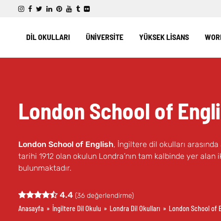
DİL OKULLARI
ÜNİVERSİTE
YÜKSEK LİSANS
WORK
London School of Engl
London School of English
, İngiltere dil okulları arasın
tarihi 1912 olan okulun Londra’nın tam kalbinde yer alan
bulunmaktadır.
4.4
(
36
değerlendirme)
Anasayfa
»
İngiltere Dil Okulu
»
Londra Dil Okulları
»
London School of E