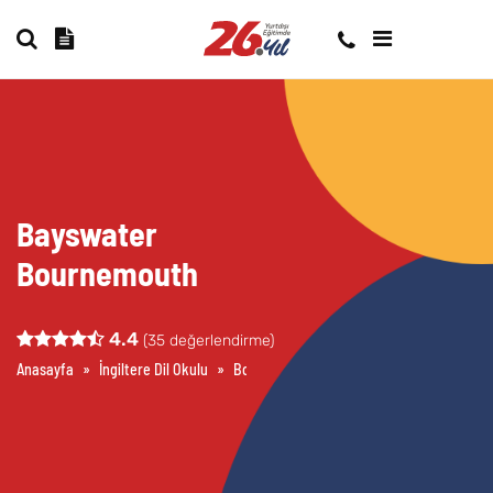
Bayswater
Bournemouth
4.4
(
35
değerlendirme)
Anasayfa
»
İngiltere Dil Okulu
»
Bournemouth Dil Okulları
»
Bayswater 