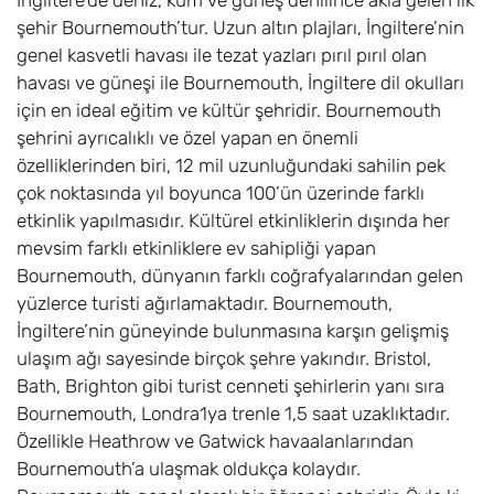
İngiltere’de deniz, kum ve güneş denilince akla gelen ilk
şehir Bournemouth’tur. Uzun altın plajları, İngiltere’nin
genel kasvetli havası ile tezat yazları pırıl pırıl olan
havası ve güneşi ile Bournemouth, İngiltere dil okulları
için en ideal eğitim ve kültür şehridir. Bournemouth
şehrini ayrıcalıklı ve özel yapan en önemli
özelliklerinden biri, 12 mil uzunluğundaki sahilin pek
çok noktasında yıl boyunca 100’ün üzerinde farklı
etkinlik yapılmasıdır. Kültürel etkinliklerin dışında her
mevsim farklı etkinliklere ev sahipliği yapan
Bournemouth, dünyanın farklı coğrafyalarından gelen
yüzlerce turisti ağırlamaktadır. Bournemouth,
İngiltere’nin güneyinde bulunmasına karşın gelişmiş
ulaşım ağı sayesinde birçok şehre yakındır. Bristol,
Bath, Brighton gibi turist cenneti şehirlerin yanı sıra
Bournemouth, Londra1ya trenle 1,5 saat uzaklıktadır.
Özellikle Heathrow ve Gatwick havaalanlarından
Bournemouth’a ulaşmak oldukça kolaydır.