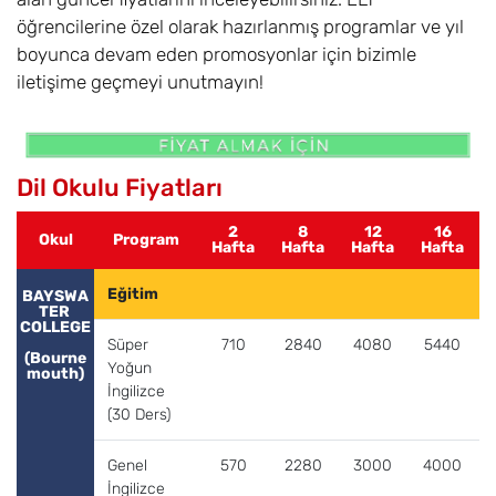
öğrencilerine özel olarak hazırlanmış programlar ve yıl
boyunca devam eden promosyonlar için bizimle
iletişime geçmeyi unutmayın!
Dil Okulu Fiyatları
2
8
12
16
Okul
Program
Hafta
Hafta
Hafta
Hafta
Eğitim
BAYSWA
TER 
COLLEGE
Süper
710
2840
4080
5440
(Bourne
Yoğun
mouth)
İngilizce
(30 Ders)
Genel
570
2280
3000
4000
İngilizce