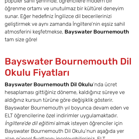
popüler sahil şehrinde, öğrencilere modern bir
öğrenme ortamı ve unutulmaz bir kültürel deneyim
sunar. Eğer hedefiniz İngilizce dil becerilerinizi
geliştirmek ve aynı zamanda İngiltere’nin eşsiz sahil
atmosferini keşfetmekse,
Bayswater Bournemouth
tam size göre!
Bayswater Bournemouth Dil
Okulu Fiyatları
Bayswater Bournemouth Dil Okulu
‘nda ücret
hesaplaması gittiğiniz döneme, kaldığınız süreye ve
aldığınız kursun türüne göre değişiklik gösterir.
Bayswater Bournemouth yıl boyunca devam eden ve
ELT öğrencilerine özel indirimler uygulamaktadır.
İngiltere’de dil eğitimi
almak isteyen öğrenciler için
Bayswater Bournemouth Dil Okulu’nun aşağıda yer
alan güncel fiyatlarını inceleyebilirsiniz. ELT