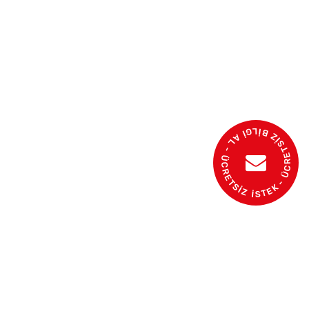
- ÜCRETSİZ BİLGİ AL - ÜCRETSİZ İSTEK