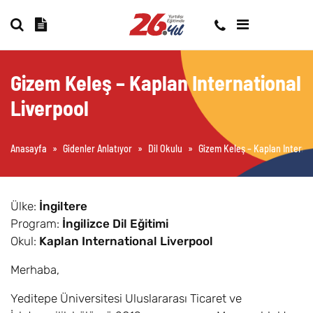
Gizem Keleş – Kaplan International
Liverpool
Anasayfa
»
Gidenler Anlatıyor
»
Dil Okulu
»
Gizem Keleş – Kaplan Interna
Ülke:
İngiltere
Program:
İngilizce Dil Eğitimi
Okul:
Kaplan International Liverpool
Merhaba,
Yeditepe Üniversitesi Uluslararası Ticaret ve