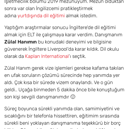
İşletmecilik bölümü 2019 mezunuyum. Mezun olduktan
sonra var olan İngilizcemi pratikleştirmek
adına
yurtdışında dil eğitimi
almak istedim.
Yaptığım araştırmalar sonucu İngiltere'de dil eğitimi
almak için ELT ile çalışmaya karar verdim. Danışmanım
Zülal Hanımın
bu konudaki deneyimi ve bilgisine
güvenerek İngiltere Liverpool’da karar kıldık. Dil okulu
olarak da
Kaplan International
‘ı seçtik.
Zülal Hanım gerek vize işlemleri gerekse kafama takılan
en ufak soruların çözümü sürecinde hep yanımda yer
aldı. Çok kısa bir sürede vizem onaylandı. Ve o gün
geldi.. Uçağa binmeden 5 dakika önce bile konuştuğum
son kişi sevgili danışmanımdır 🙂
Süreç boyunca sürekli yanımda olan, samimiyetini ve
sıcaklığını bir telefonla hissettiren, eğitimim sırasında
sürekli beni yoklayan danışmanıma teşekkürü bir borç