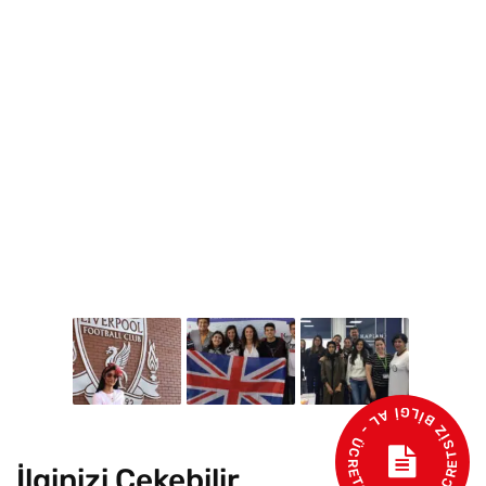
- ÜCRETSİZ BİLGİ AL - ÜCRETSİZ İSTEK
İlginizi Çekebilir