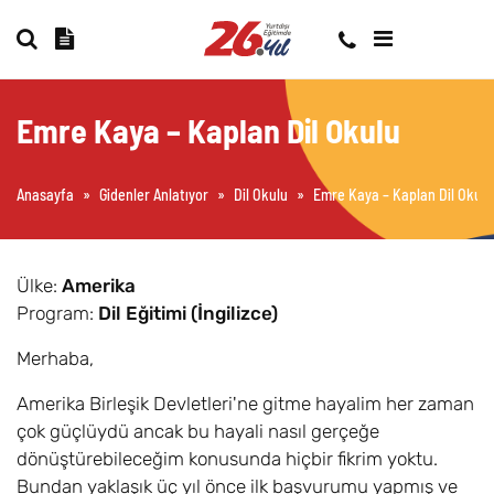
Emre Kaya – Kaplan Dil Okulu
Anasayfa
»
Gidenler Anlatıyor
»
Dil Okulu
»
Emre Kaya – Kaplan Dil Okulu
Ülke:
Amerika
Program:
Dil Eğitimi (İngilizce)
Merhaba,
Amerika Birleşik Devletleri'ne gitme hayalim her zaman
çok güçlüydü ancak bu hayali nasıl gerçeğe
dönüştürebileceğim konusunda hiçbir fikrim yoktu.
Bundan yaklaşık üç yıl önce ilk başvurumu yapmış ve