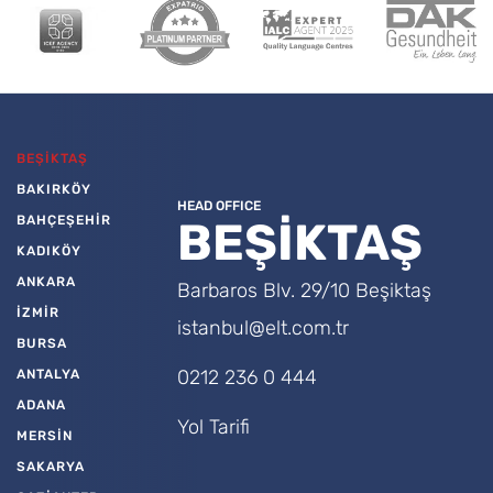
BEŞİKTAŞ
BAKIRKÖY
HEAD OFFICE
BAHÇEŞEHİR
BEŞİKTAŞ
KADIKÖY
ANKARA
Barbaros Blv. 29/10 Beşiktaş
İZMİR
istanbul@elt.com.tr
BURSA
0212 236 0 444
ANTALYA
ADANA
Yol Tarifi
MERSİN
SAKARYA