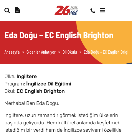
Eda Doğu – EC English Brighton
Anasayfa
»
Gidenler Anlatıyor
»
Dil Okulu
»
Eda Doğu – EC English Bright
Ülke:
İngiltere
Program:
İngilizce Dil Eğitimi
Okul:
EC English Brighton
Merhaba! Ben Eda Doğu.
İngiltere, uzun zamandır görmek istediğim ülkelerin
başında geliyordu. Hem kültürel anlamda keşfetmek
istediğim bir yerdi hem de İngilizce seviyemi özellikle