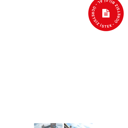
- ÜCRETSİZ BİLGİ AL - ÜCRETSİZ İSTEK