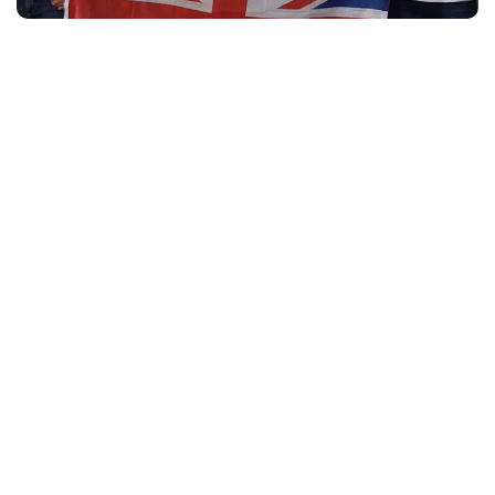
Gizem Keleş – Kaplan International Liverpool
Son Eklenenler
Vizja University 2026 Başvurularında Son Tarih: 31 Ağustos
Andrzej Frycz Modrzewski Krakow University 2026
Başvuruları Devam Ediyor