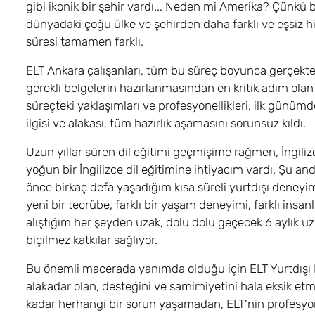
gibi ikonik bir şehir vardı... Neden mi Amerika? Çünkü 
dünyadaki çoğu ülke ve şehirden daha farklı ve eşsiz hi
süresi tamamen farklı.
ELT Ankara çalışanları, tüm bu süreç boyunca gerçekten ç
gerekli belgelerin hazırlanmasından en kritik adım olan
süreçteki yaklaşımları ve profesyonellikleri, ilk günü
ilgisi ve alakası, tüm hazırlık aşamasını sorunsuz kıldı.
Uzun yıllar süren dil eğitimi geçmişime rağmen, İngiliz
yoğun bir İngilizce dil eğitimine ihtiyacım vardı. Şu 
önce birkaç defa yaşadığım kısa süreli yurtdışı deney
yeni bir tecrübe, farklı bir yaşam deneyimi, farklı insan
alıştığım her şeyden uzak, dolu dolu geçecek 6 aylık u
biçilmez katkılar sağlıyor.
Bu önemli macerada yanımda olduğu için ELT Yurtdışı Eğ
alakadar olan, desteğini ve samimiyetini hala eksik
kadar herhangi bir sorun yaşamadan, ELT'nin profesy