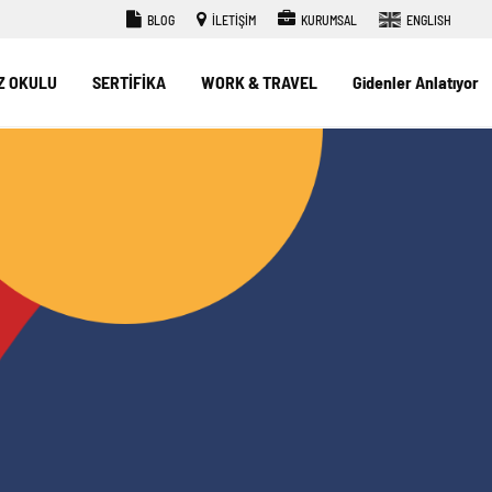
BLOG
İLETİŞİM
KURUMSAL
ENGLISH
Z OKULU
SERTİFİKA
WORK & TRAVEL
Gidenler Anlatıyor