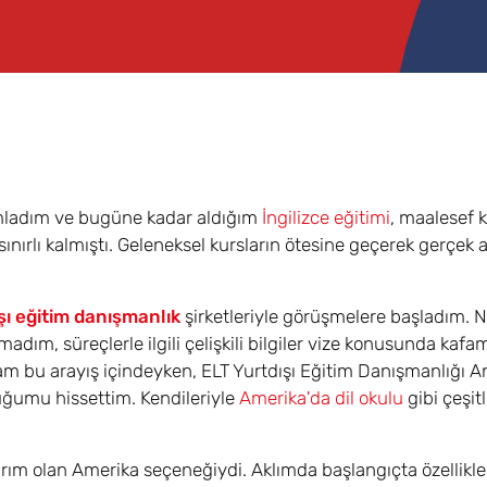
mladım ve bugüne kadar aldığım
İngilizce eğitimi
, maalesef k
nırlı kalmıştı. Geleneksel kursların ötesine geçerek gerçek 
şı eğitim danışmanlık
şirketleriyle görüşmelere başladım. Ne
ım, süreçlerle ilgili çelişkili bilgiler vize konusunda kafa
m bu arayış içindeyken, ELT Yurtdışı Eğitim Danışmanlığı A
uğumu hissettim. Kendileriyle
Amerika'da dil okulu
gibi çeşitl
ararım olan Amerika seçeneğiydi. Aklımda başlangıçta özellikl