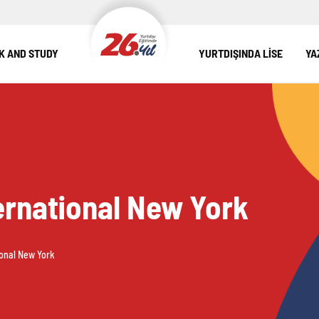
 AND STUDY
YURTDIŞINDA LİSE
YA
ternational New York
ional New York