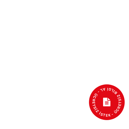
- ÜCRETSİZ BİLGİ AL - ÜCRETSİZ İSTEK