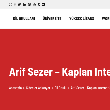
DİL OKULLARI
ÜNİVERSİTE
YÜKSEK LİSANS
WORK
Arif Sezer – Kaplan In
Anasayfa
»
Gidenler Anlatıyor
»
Dil Okulu
»
Arif Sezer – Kaplan Internat