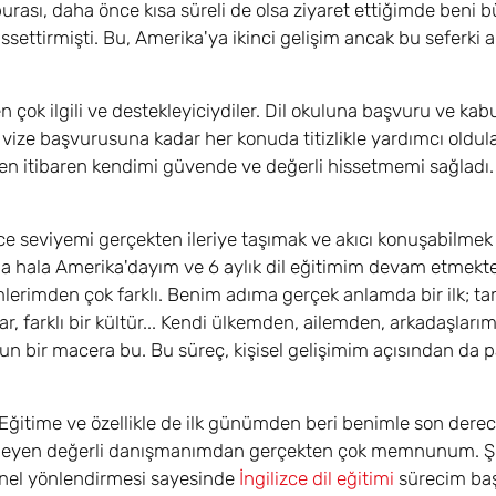
burası, daha önce kısa süreli de olsa ziyaret ettiğimde beni 
ssettirmişti. Bu, Amerika'ya ikinci gelişim ancak bu seferki
ok ilgili ve destekleyiciydiler. Dil okuluna başvuru ve kabul
 vize başvurusuna kadar her konuda titizlikle yardımcı oldula
mden itibaren kendimi güvende ve değerli hissetmemi sağladı.
ce seviyemi gerçekten ileriye taşımak ve akıcı konuşabilmek 
anda hala Amerika'dayım ve 6 aylık dil eğitimim devam etmekt
imlerimden çok farklı. Benim adıma gerçek anlamda bir ilk; 
lar, farklı bir kültür... Kendi ülkemden, ailemden, arkadaşları
zun bir macera bu. Bu süreç, kişisel gelişimim açısından da 
itime ve özellikle de ilk günümden beri benimle son derece 
 etmeyen değerli danışmanımdan gerçekten çok memnunum. 
onel yönlendirmesi sayesinde
İngilizce dil eğitimi
sürecim baş