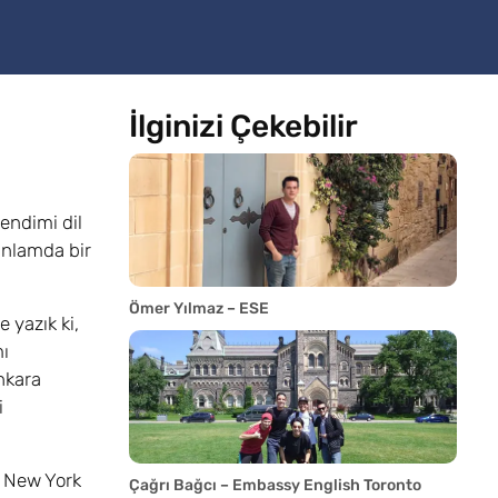
İlginizi Çekebilir
endimi dil
anlamda bir
Ömer Yılmaz – ESE
 yazık ki,
mı
nkara
i
e New York
Çağrı Bağcı – Embassy English Toronto