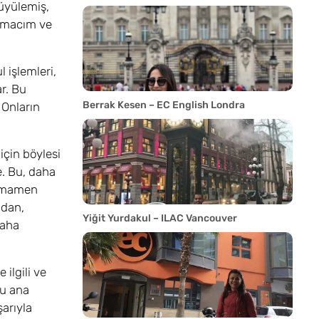
büyülemiş,
 amacım ve
 işlemleri,
r. Bu
Berrak Kesen – EC English Londra
 Onların
için böylesi
e. Bu, daha
tamamen
mdan,
Yiğit Yurdakul – ILAC Vancouver
paha
ilgili ve
Şu ana
arıyla