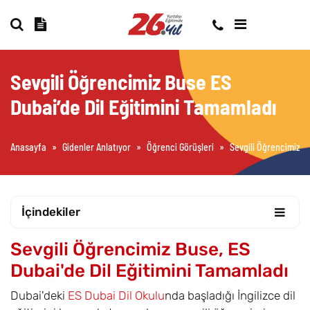
Sevgili Öğrencimiz Buse ES
Dubai’de Dil Eğitimini Tamamladı
Anasayfa
»
Gidenler Anlatıyor
»
Öğrenci Görüşleri
»
Sevgili Öğrencimiz B
İçindekiler
Sevgili Öğrencimiz Buse, ES
Dubai'de Dil Eğitimini Tamamladı
Dubai'deki
ES Dubai Dil Okulu
nda başladığı İngilizce dil