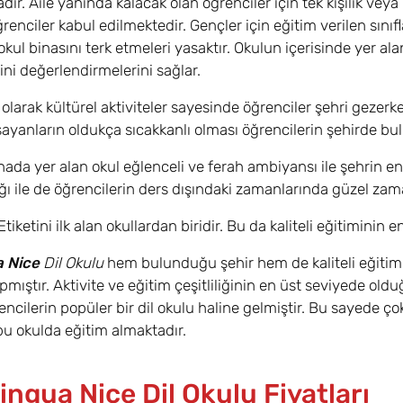
r. Aile yanında kalacak olan öğrenciler için tek kişilik veya 
renciler kabul edilmektedir. Gençler için eğitim verilen sınıfl
okul binasını terk etmeleri yasaktır. Okulun içerisinde yer al
rini değerlendirmelerini sağlar.
 olarak kültürel aktiviteler sayesinde öğrenciler şehri gezerk
ayanların oldukça sıcakkanlı olması öğrencilerin şehirde b
binada yer alan okul eğlenceli ve ferah ambiyansı ile şehrin 
ığı ile de öğrencilerin ders dışındaki zamanlarında güzel zam
tiketini ilk alan okullardan biridir. Bu da kaliteli eğitiminin 
a Nice
Dil Okulu
hem bulunduğu şehir hem de kaliteli eğitim
apmıştır. Aktivite ve eğitim çeşitliliğinin en üst seviyede old
encilerin popüler bir dil okulu haline gelmiştir. Bu sayede ço
bu okulda eğitim almaktadır.
ngua Nice Dil Okulu Fiyatları