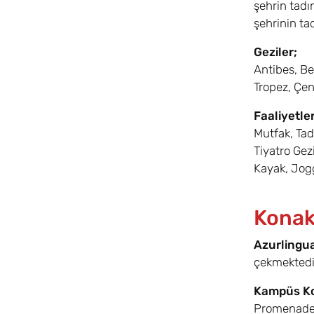
şehrin tadı
şehrinin ta
Geziler;
Antibes, Be
Tropez, Çen
Faaliyetler
Mutfak, Tad
Tiyatro Gez
Kayak, Jogg
Konak
Azurlingua
çekmektedir
Kampüs K
Promenade d