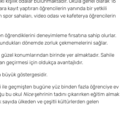
iki kişilik odalar bulunmaktadır. Okula genel olarak 16
ara kayıt yaptıran öğrencilerin yanında bir yetkili
an spor sahaları, video odası ve kafeterya öğrencilerin
en öğrendiklerini deneyimleme fırsatına sahip olurlar.
ulundukları dönemde zorluk çekmemelerini sağlar.
en güzel konumlarından birinde yer almaktadır. Sahile
an geçirmesi için oldukça avantajlıdır.
en büyük göstergesidir.
i ile geçmişten bugüne yüz binden fazla öğrenciye ev
uğu bu okul
Nice
şehrinin tadını çıkarırken eğitim almak
k sayıda ülkeden ve çeşitli kültürlerden gelen