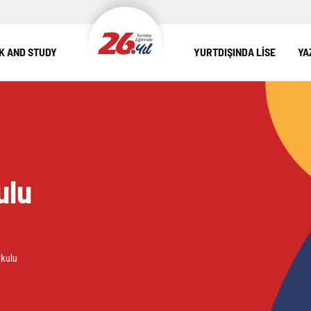
 AND STUDY
YURTDIŞINDA LİSE
YA
ulu
Okulu