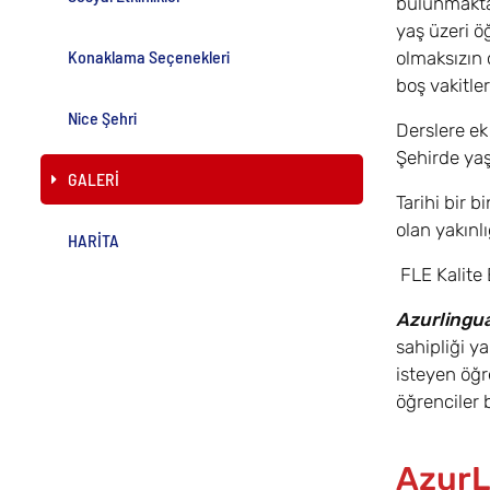
bulunmaktadı
yaş üzeri öğ
Konaklama Seçenekleri
olmaksızın 
boş vakitle
Nice Şehri
Derslere ek
Şehirde yaş
GALERİ
Tarihi bir 
olan yakınl
HARİTA
FLE Kalite E
Azurlingu
sahipliği y
isteyen öğr
öğrenciler 
AzurLi