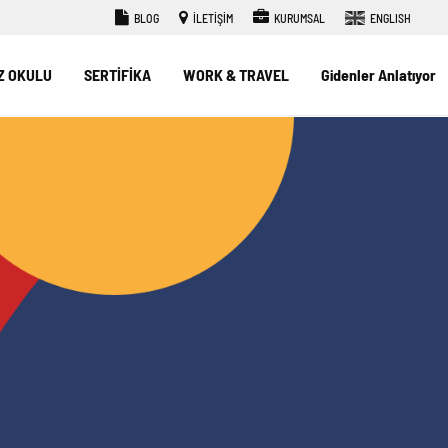
BLOG
İLETİŞİM
KURUMSAL
ENGLISH
Z OKULU
SERTİFİKA
WORK & TRAVEL
Gidenler Anlatıyor