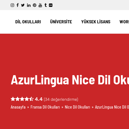
DİL OKULLARI
ÜNİVERSİTE
YÜKSEK LİSANS
WORK
AzurLingua Nice Dil Ok
4.4
(
34
değerlendirme)
Anasayfa
»
Fransa Dil Okulları
»
Nice Dil Okulları
»
AzurLingua Nice Dil 