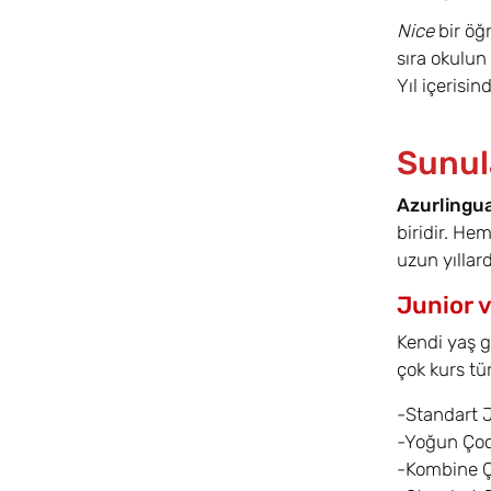
Nice
bir öğ
sıra okulun
Yıl içerisi
Sunul
Azurlingua
biridir. He
uzun yıllar
Junior v
Kendi yaş g
çok kurs tü
-Standart 
-Yoğun Ço
-Kombine 