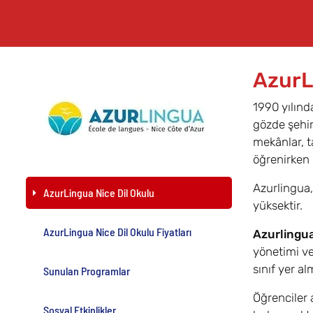
AzurL
1990 yılınd
gözde şehir
mekânlar, t
öğrenirken 
Azurlingua, 
AzurLingua Nice Dil Okulu
yüksektir.
AzurLingua Nice Dil Okulu Fiyatları
Azurlingua
yönetimi ve
sınıf yer al
Sunulan Programlar
Öğrenciler a
Sosyal Etkinlikler