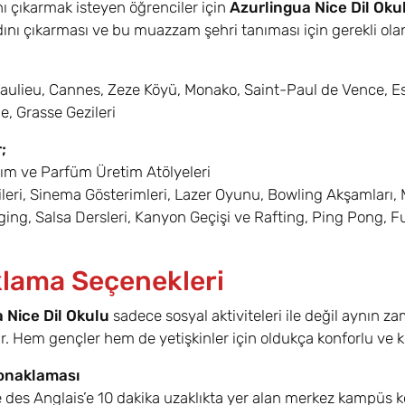
nı çıkarmak isteyen öğrenciler için
Azurlingua Nice Dil Oku
dını çıkarması ve bu muazzam şehri tanıması için gerekli olan
aulieu, Cannes, Zeze Köyü, Monako, Saint-Paul de Vence, Esk
e, Grasse Gezileri
;
ım ve Parfüm Üretim Atölyeleri
ileri, Sinema Gösterimleri, Lazer Oyunu, Bowling Akşamları, Mü
ing, Salsa Dersleri, Kanyon Geçişi ve Rafting, Ping Pong, Futb
lama Seçenekleri
 Nice Dil Okulu
sadece sosyal aktiviteleri ile değil aynın 
. Hem gençler hem de yetişkinler için oldukça konforlu ve k
onaklaması
es Anglais’e 10 dakika uzaklıkta yer alan merkez kampüs kon