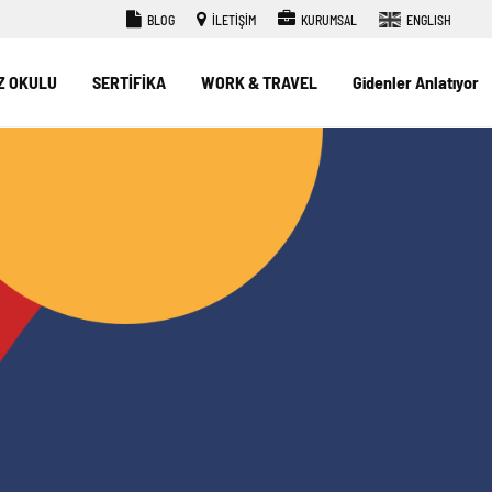
BLOG
İLETİŞİM
KURUMSAL
ENGLISH
Z OKULU
SERTİFİKA
WORK & TRAVEL
Gidenler Anlatıyor