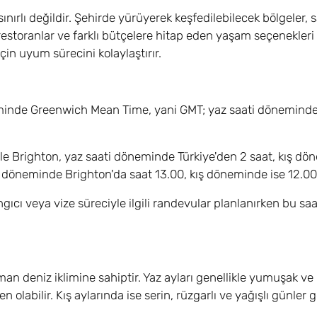
nırlı değildir. Şehirde yürüyerek keşfedilebilecek bölgeler, sa
, restoranlar ve farklı bütçelere hitap eden yaşam seçenekleri
için uyum sürecini kolaylaştırır.
döneminde Greenwich Mean Time, yani GMT; yaz saati döneminde 
le Brighton, yaz saati döneminde Türkiye'den 2 saat, kış dö
z döneminde Brighton'da saat 13.00, kış döneminde ise 12.00 
gıcı veya vize süreciyle ilgili randevular planlanırken bu saa
ıman deniz iklimine sahiptir. Yaz ayları genellikle yumuşak ve k
abilir. Kış aylarında ise serin, rüzgarlı ve yağışlı günler gö