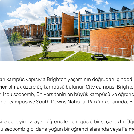
yılan kampüs yapısıyla Brighton yaşamının doğrudan içindedir
mer
olmak üzere üç kampüsü bulunur. City campus, Brighton'
ır. Moulsecoomb, üniversitenin en büyük kampüsü ve öğrenc
Falmer campus ise South Downs National Park'ın kenarında, B
ersite deneyimi arayan öğrenciler için güçlü bir seçenektir. Öğ
ulsecoomb gibi daha yoğun bir öğrenci alanında veya Falme