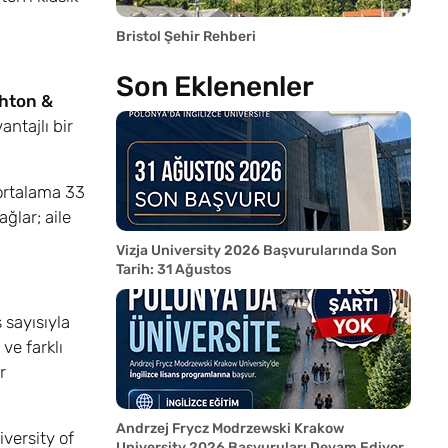
Bristol Şehir Rehberi
Son Eklenenler
ghton &
ntajlı bir
 ortalama 33
ağlar; aile
Vizja University 2026 Başvurularında Son
Tarih: 31 Ağustos
 sayısıyla
ve farklı
r
Andrzej Frycz Modrzewski Krakow
versity of
University 2026 Başvuruları Devam Ediyor