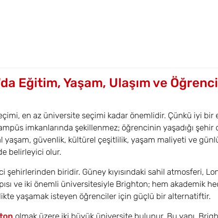
'da Eğitim, Yaşam, Ulaşım ve Öğrenci
seçimi, en az üniversite seçimi kadar önemlidir. Çünkü iyi bir 
ampüs imkanlarında şekillenmez; öğrencinin yaşadığı şehir 
l yaşam, güvenlik, kültürel çeşitlilik, yaşam maliyeti ve gün
e belirleyici olur.
ci şehirlerinden biridir. Güney kıyısındaki sahil atmosferi, Lo
apısı ve iki önemli üniversitesiyle Brighton; hem akademik he
kte yaşamak isteyen öğrenciler için güçlü bir alternatiftir.
hton
olmak üzere iki büyük üniversite bulunur. Bu yapı, Bright