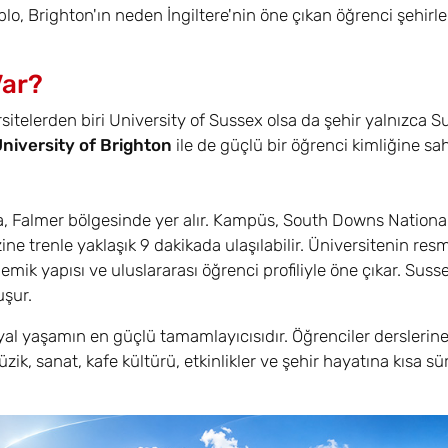
blo, Brighton'ın neden İngiltere'nin öne çıkan öğrenci şehirle
Var?
itelerden biri University of Sussex olsa da şehir yalnızca S
niversity of Brighton
ile de güçlü bir öğrenci kimliğine sah
a, Falmer bölgesinde yer alır. Kampüs, South Downs National
e trenle yaklaşık 9 dakikada ulaşılabilir. Üniversitenin resmi
emik yapısı ve uluslararası öğrenci profiliyle öne çıkar. Suss
uşur.
al yaşamın en güçlü tamamlayıcısıdır. Öğrenciler derslerine 
k, sanat, kafe kültürü, etkinlikler ve şehir hayatına kısa s