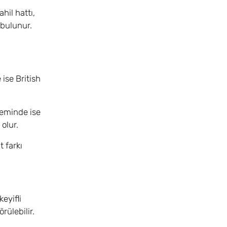
hil hattı,
 bulunur.
ise British
neminde ise
olur.
t farkı
eyifli
rülebilir.