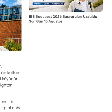
IBS Budapest 2026 Başvuruları Uzatıldı:
Son Gün 15 Ağustos
.
ın kültürel
i köyüdür;
righton
renciler
r gibi daha