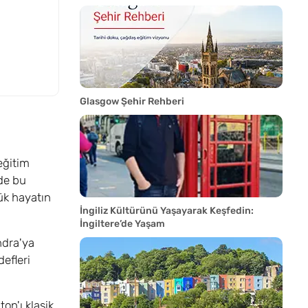
Glasgow Şehir Rehberi
eğitim
de bu
lük hayatın
İngiliz Kültürünü Yaşayarak Keşfedin:
İngiltere’de Yaşam
ndra'ya
defleri
on'ı klasik