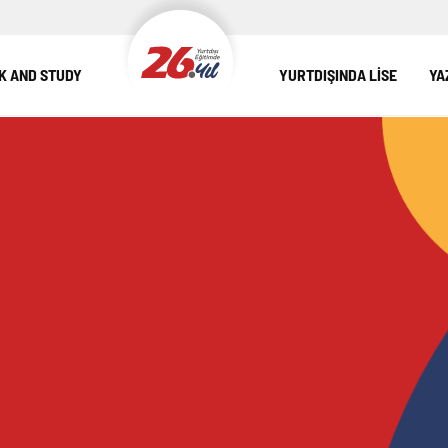
 AND STUDY
YURTDIŞINDA LİSE
YA