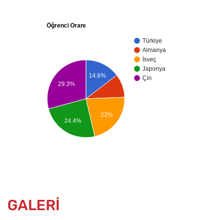
Öğrenci Oranı
Türkiye
Almanya
İsveç
Japonya
14.6%
Çin
29.3%
22%
24.4%
GALERİ