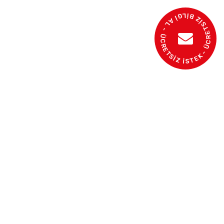
- ÜCRETSİZ BİLGİ AL - ÜCRETSİZ İSTEK