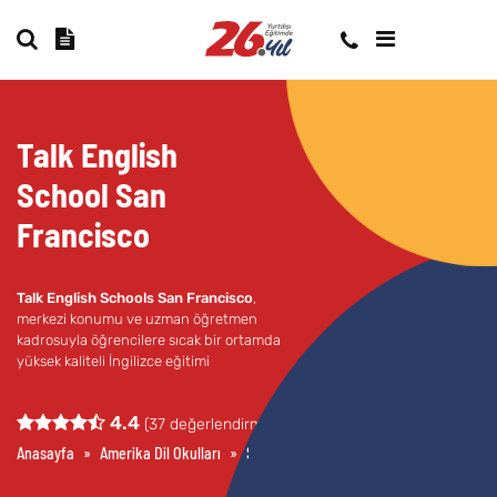
Talk English
School San
Francisco
Talk English Schools San Francisco
,
merkezi konumu ve uzman öğretmen
kadrosuyla öğrencilere sıcak bir ortamda
yüksek kaliteli İngilizce eğitimi
sunmaktadır. ACCET akrediteli okul,
modern ders materyalleri ve uygun fiyat
4.4
(
37
değerlendirme)
seçenekleri ile dikkat çekmektedir.
Anasayfa
»
Amerika Dil Okulları
»
San Francisco Dil Okulları
»
TALK Engli