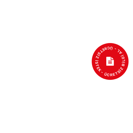
- ÜCRETSİZ BİLGİ AL - ÜCRETSİZ İSTEK