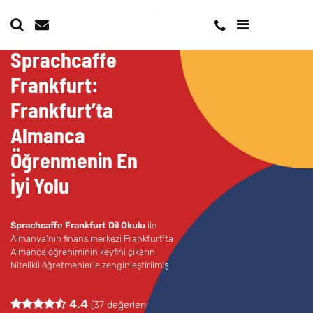
Sprachcaffe
Frankfurt:
Frankfurt’ta
Almanca
Öğrenmenin En
İyi Yolu
Sprachcaffe Frankfurt Dil Okulu
ile
Almanya’nın finans merkezi Frankfurt’ta
Almanca öğreniminin keyfini çıkarın.
Nitelikli öğretmenlerle zenginleştirilmiş
eğitim programlarımızla dil becerilerinizi
hızla geliştirin.
4.4
(
37
değerlendirme)