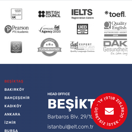
BEŞİKTAŞ
BAKIRKÖY
- ÜCRETSİZ BİLGİ AL - ÜCRETSİZ İSTEK
HEAD OFFICE
BAHÇEŞEHİR
BEŞİKTAŞ
KADIKÖY
ANKARA
Barbaros Blv. 29/10 Beşiktaş
İZMİR
istanbul@elt.com.tr
BURSA