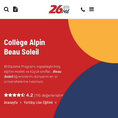
Collège Alpin
Beau Soleil
IB Diploma Programı, kişiselleştirilmiş
eğitim modeli ve küçük sınıflar…
Beau
Soleil
öğrencilerini dünyanın en iyi
üniversitelerine hazırlıyor.
4.2
(
115
değerlendirme)
Anasayfa
»
Yurtdışı Lise Eğitimi
»
İsviçre’de Lise Okumak
»
Collège Alpin