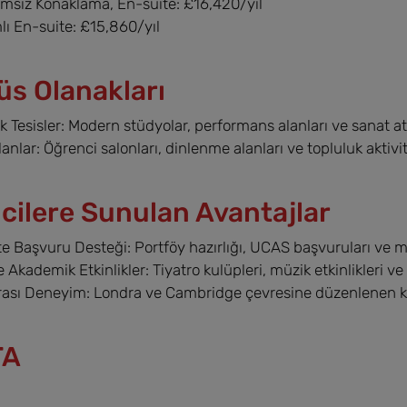
ımsız Konaklama, En-suite: £16,420/yıl
lı En-suite: £15,860/yıl
s Olanakları
 Tesisler: Modern stüdyolar, performans alanları ve sanat atö
anlar: Öğrenci salonları, dinlenme alanları ve topluluk aktivite
cilere Sunulan Avantajlar
te Başvuru Desteği: Portföy hazırlığı, UCAS başvuruları ve m
 Akademik Etkinlikler: Tiyatro kulüpleri, müzik etkinlikleri ve 
rası Deneyim: Londra ve Cambridge çevresine düzenlenen kül
TA