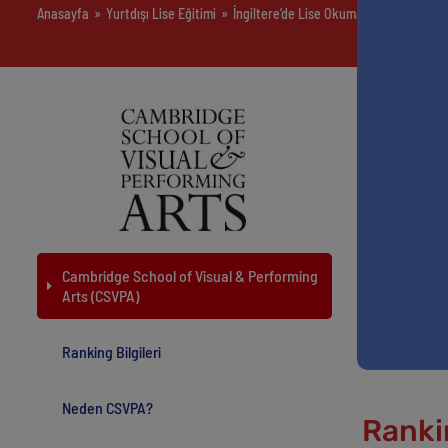
Anasayfa
»
Yurtdışı Lise Eğitimi
»
İngiltere’de Lise Okumak
»
Cambridge 
Cambr
1985 yılınd
eğitimi ala
CSVPA, öğre
CSVPA
, ya
Mezunlarını 
Cambridge School of Visual & Performing
Arts (CSVPA)
Öğrenciler,
yaratıcılıkl
Ranking Bilgileri
öğrencilere 
Neden CSVPA?
Rankin