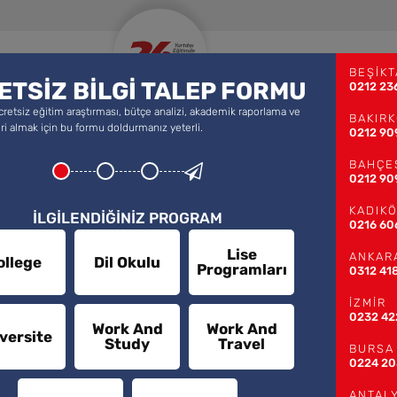
 AND STUDY
YURTDIŞINDA LİSE
YA
BEŞİKT
ETSİZ BİLGİ TALEP FORMU
0212 23
cretsiz eğitim araştırması, bütçe analizi, akademik raporlama ve
BAKIR
fleri almak için bu formu doldurmanız yeterli.
0212 90
isual & Performing
BAHÇE
0212 90
KADIK
İLGİLENDİĞİNİZ PROGRAM
0216 60
Lise
ANKAR
ollege
Dil Okulu
Programları
eteneklerinizi geliştirin ve hayallerinizi
0312 41
performans ve müzik alanlarında dünya çapında
İZMİR
ve geleceğinizi şekillendirmek için doğru
0232 42
Work And
Work And
versite
Study
Travel
BURSA
0224 20
ANTAL