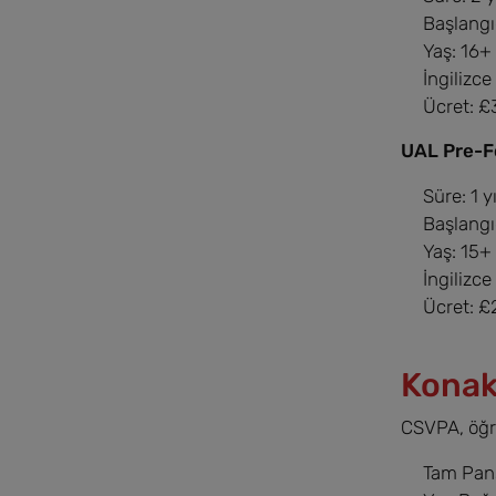
Başlangıç
Yaş: 16+
İngilizce
Ücret: £
UAL Pre-F
Süre: 1 yı
Başlangıç
Yaş: 15+
İngilizce
Ücret: £
Konak
CSVPA, öğre
Tam Pans