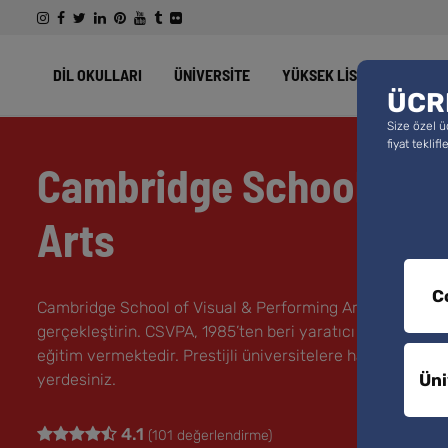
DİL OKULLARI
ÜNİVERSİTE
YÜKSEK LİSANS
WORK
ÜCR
Size özel ü
fiyat tekli
Cambridge School of V
Arts
C
Cambridge School of Visual & Performing Arts’ta (CSVPA) y
gerçekleştirin. CSVPA, 1985’ten beri yaratıcı sanatlar, 
eğitim vermektedir. Prestijli üniversitelere hazırlanmak 
Üni
yerdesiniz.
4.1
(
101
değerlendirme)