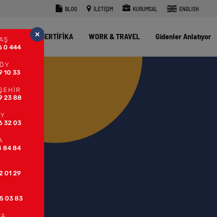
BLOG
İLETİŞİM
KURUMSAL
ENGLISH
×
Z OKULU
SERTİFİKA
WORK & TRAVEL
Gidenler Anlatıyor
AŞ
6 0 444
KÖY
9 10 33
ŞEHİR
9 23 88
ÖY
6 32 03
A
8 84 84
2 01 29
5 03 83
YA