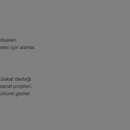
lyeleri.
leri için alanlar.
ülakat desteği.
sanat projeleri.
türel geziler.