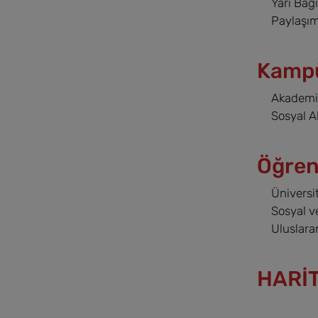
Yarı Bağ
Paylaşım
Kampü
Akademik
Sosyal Al
Öğren
Üniversi
Sosyal ve
Uluslara
HARİ