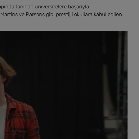
pında tanınan üniversitelere başarıyla
Martins ve Parsons gibi prestijli okullara kabul edilen