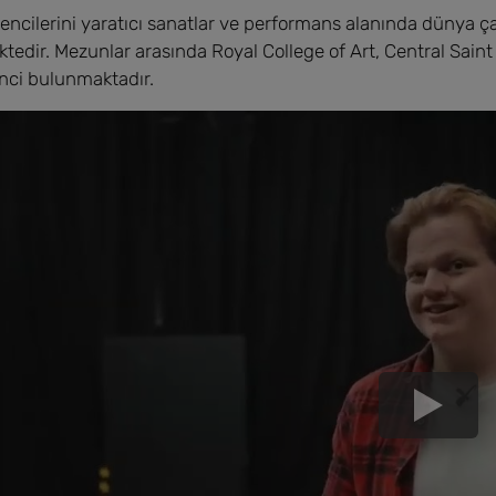
ncilerini yaratıcı sanatlar ve performans alanında dünya ça
ktedir. Mezunlar arasında Royal College of Art, Central Saint 
nci bulunmaktadır.